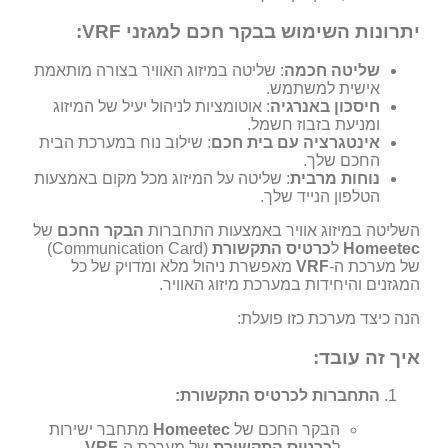
יתרונות השימוש בבקר חכם למגזני VRF:
שליטה חכמה
: שליטה במיזוג האוויר בצורה מותאמת
אישית למשתמש.
חיסכון באנרגיה
: אוטומציות לניהול יעיל של המיזוג
ומניעת בזבוז חשמל.
אינטגרציה עם בית חכם
: שילוב נוח במערכת הבית
החכם שלך.
נוחות מרבית
: שליטה על המיזוג מכל מקום באמצעות
הטלפון הנייד שלך.
השליטה במיזוג אוויר באמצעות התחברות
הבקר החכם
של
Homeetec
ל
כרטיס התקשורת
(Communication Card)
של מערכת ה-
VRF
מאפשרת ניהול מלא ומדויק של כל
המגזנים והיחידות במערכת מיזוג האוויר.
הנה כיצד מערכת כזו פועלת:
איך זה עובד:
התחברות לכרטיס התקשורת:
הבקר החכם של
Homeetec
מתחבר ישירות
ל
כרטיס התקשורת
של מערכת ה-
VRF
.