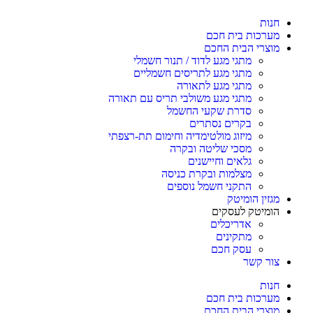
חנות
מערכות בית חכם
מוצרי הבית החכם
מתגי מגע לדוד / תנור חשמלי
מתגי מגע לתריסים חשמליים
מתגי מגע לתאורה
מתגי מגע משולבי תריס עם תאורה
סדרת שקעי החשמל
בקרים נסתרים
מיזוג מולטימדיה וחימום תת-רצפתי
מסכי שליטה ובקרה
גלאים וחיישנים
מצלמות ובקרת כניסה
התקני חשמל נוספים
מגזין הומיטק
הומיטק לעסקים
אדריכלים
מתקינים
עסק חכם
צור קשר
חנות
מערכות בית חכם
מוצרי הבית החכם