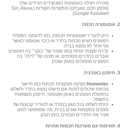
מהירה ויעילה באמצעות המכשירים הניידים שלך
(טלפון חכם, טאבלט) והפקודות הקוליות (Siri, Alexa,
Google Assistant).
2.
אוטומציה חכמה
ניתן להגדיר אוטומציות חכמות, כמו לדוגמה: הפעלת
המגזנים כשיש נוכחות בחדר או כיבוי אוטומטי כאשר
אף אחד לא נמצא בבית.
יצירת סצנות יומיות (כמו סצנה של "בוקר" בה המגזנים
עובדים בחדרים מסוימים, או סצנה של "לילה" בה
המגזנים מופעלים באופן שונה).
3.
חיסכון באנרגיה
Homeetec
מציעה פונקציות חכמות כמו חיישני
נוכחות שיכולים לזהות אם מישהו נמצא בחדר ולשלוט
בהפעלת המגזנים באופן אוטומטי, חיסכון משמעותי
בחשמל.
יכולת לשלוט בכל מגזן בנפרד או להגדיר קבוצות של
מגזנים במקומות שונים בבית, מה שמאפשר למזג
אוויר את החדרים הנכונים בזמן הנכון.
4.
תאימות עם מערכות חכמות אחרות