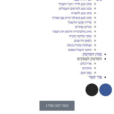
מתגי מגע לדוד / תנור חשמלי
מתגי מגע לתריסים חשמליים
מתגי מגע לתאורה
מתגי מגע משולבי תריס עם תאורה
סדרת שקעי החשמל
בקרים נסתרים
מיזוג מולטימדיה וחימום תת-רצפתי
מסכי שליטה ובקרה
גלאים וחיישנים
מצלמות ובקרת כניסה
התקני חשמל נוספים
מגזין הומיטק
הומיטק לעסקים
אדריכלים
מתקינים
עסק חכם
צור קשר
1700-507-503