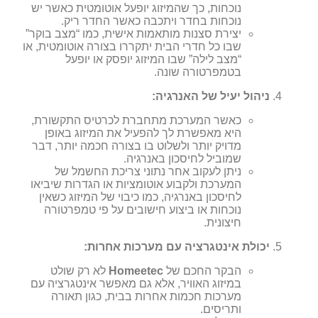
נוכחות, כך שהמיזוג יופעל אוטומטית כאשר יש
נוכחות בחדר ויתכבה כאשר החדר ריק.
יצירת סצנות מותאמות אישית, כמו “מצב בוקר”
שבו כל חדרי הבית יתקררו בצורה אוטומטית, או
“מצב לילה” שבו המיזוג יופסק או יופעל
בטמפרטורה שונה.
ניהול יעיל של האנרגיה:
כאשר המערכת מתחברת לכרטיס התקשורת,
היא מאפשרת לך להפעיל את המיזוג באופן
מדויק יותר ולשלוט בו בצורה חכמה יותר, דבר
שמוביל לחיסכון באנרגיה.
ניתן לעקוב אחר נתוני צריכת החשמל של
המערכת ולקבוע אוטומציות או הגדרות שיביאו
לחיסכון באנרגיה, כמו כיבוי של המיזוג כשאין
נוכחות או ביצוע חישובים על פי טמפרטורה
חיצונית.
יכולת אינטגרציה עם מערכות אחרות:
הבקר החכם של
Homeetec
לא רק שולט
במיזוג האוויר, אלא גם מאפשר אינטגרציה עם
מערכות חכמות אחרות בבית, כגון תאורה
ותריסים.