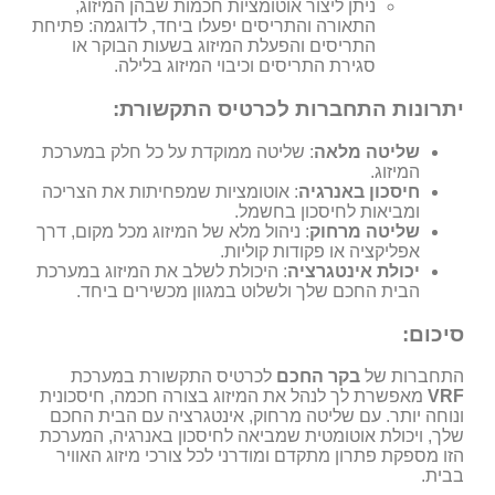
ניתן ליצור אוטומציות חכמות שבהן המיזוג,
התאורה והתריסים יפעלו ביחד, לדוגמה: פתיחת
התריסים והפעלת המיזוג בשעות הבוקר או
סגירת התריסים וכיבוי המיזוג בלילה.
יתרונות התחברות לכרטיס התקשורת:
שליטה מלאה
: שליטה ממוקדת על כל חלק במערכת
המיזוג.
חיסכון באנרגיה
: אוטומציות שמפחיתות את הצריכה
ומביאות לחיסכון בחשמל.
שליטה מרחוק
: ניהול מלא של המיזוג מכל מקום, דרך
אפליקציה או פקודות קוליות.
יכולת אינטגרציה
: היכולת לשלב את המיזוג במערכת
הבית החכם שלך ולשלוט במגוון מכשירים ביחד.
סיכום:
התחברות של
בקר החכם
לכרטיס התקשורת במערכת
VRF
מאפשרת לך לנהל את המיזוג בצורה חכמה, חיסכונית
ונוחה יותר. עם שליטה מרחוק, אינטגרציה עם הבית החכם
שלך, ויכולת אוטומטית שמביאה לחיסכון באנרגיה, המערכת
הזו מספקת פתרון מתקדם ומודרני לכל צורכי מיזוג האוויר
בבית.