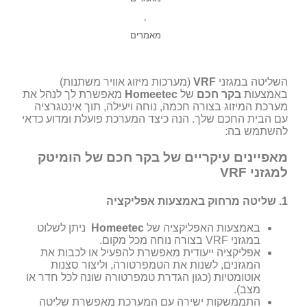
,
מאמרים
השליטה במגזני
VRF
(מערכות מיזוג אוויר משתנות)
באמצעות
בקר חכם
של
Homeetec
מאפשרת לך לנהל את
מערכת המיזוג בצורה חכמה, נוחה ויעילה, תוך אינטגרציה
עם הבית החכם שלך. הנה כיצד המערכת פועלת ומדוע כדאי
להשתמש בה:
מאפיינים עיקריים של בקר חכם של הומיטק
למגזני VRF
1.
שליטה מרחוק באמצעות אפליקציה
באמצעות האפליקציה של
Homeetec
ניתן לשלוט
במגזני VRF בצורה נוחה מכל מקום.
אפליקציה ייעודית מאפשרת להפעיל או לכבות את
המגזנים, לשנות את הטמפרטורה, וליצור סצנות
אוטומטיות (כגון הגדרת טמפרטורה שונה לכל חדר או
מצב).
התממשקות ישירה עם המערכת מאפשרת שליטה