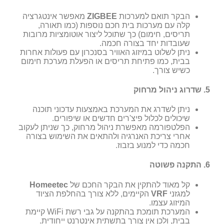
הבקר תואם למערכות
ZIGBEE
מאפשר אינטגרציה
קלה עם מערכות בית חכם נוספות (כמו תאורה,
תריסים, חימום) כך שתוכל ליצור אוטומציות מרובות
שעובדות יחד בצורה חכמה.
ניתן לשלוט במיזוג האוויר בסנכרון עם פעולות אחרות
בבית, כמו פתיחת תריסים או הפעלת מערכת חימום
כשיש צורך.
5.
שדרוג ניהול מרחוק
ניתן לשדרג את המערכת באמצעות עדכוני תוכנה
שיכולים לכלול פיצ'רים חדשים או שיפורים.
הפלטפורמה מאפשרת ניהול מרחוק, כך שניתן לעקוב
אחרי צריכת האנרגיה ולהתאים את השימוש בצורה
חכמה כדי למנוע בזבוז.
6.
התקנה פשוטה
קל מאוד להתקין את הבקר החכם של
Homeetec
למגזני
VRF
הקיימים, ללא צורך בהחלפת הציוד
המיזוג עצמו.
המערכת תומכת בהתקנה על גבי רשת WiFi קיימת
בבית, ולכן אין צורך בתשתית אינטרנט ייחודית.