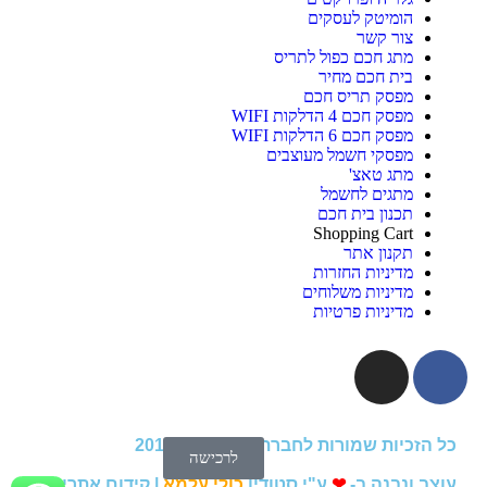
הומיטק לעסקים
צור קשר
מתג חכם כפול לתריס
בית חכם מחיר
מפסק תריס חכם
מפסק חכם 4 הדלקות WIFI
מפסק חכם 6 הדלקות WIFI
מפסקי חשמל מעוצבים
מתג טאצ'
מתגים לחשמל
תכנון בית חכם
Shopping Cart
תקנון אתר
מדיניות החזרות
מדיניות משלוחים
מדיניות פרטיות
כל הזכיות שמורות לחברת הומיטק © 2018
לרכישה
עוצב ונבנה ב-
❤
ע"י סטודיו
כולי עלמא
|
קידום אתרים