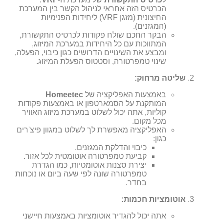
הכרטיס הזה אחראי לניהול הקשר בין המערכת
החיצונית (מזגן VRF) ליחידות הפנימיות
(המגזנים).
הבקר החכם שולח פקודות לכרטיס התקשורת,
המתווכות עם כל היחידות במערכת המיזוג,
ומבצע את השינויים הדרושים כגון כיבוי, הפעלה,
שינוי טמפרטורה, וסטטוס הפעלת המיזוג.
שליטה מרחוק:
באמצעות האפליקציה של
Homeetec
המותקנת על הסמארטפון או באמצעות פקודות
קוליות, אתה יכול לשלוט במערכת מיזוג האוויר
מכל מקום.
האפליקציה מאפשרת לך לשלוט במגוון פיצ'רים
כגון:
כיבוי והדלקת המגזנים.
קביעת טמפרטורה אוטומטית לכל אזור.
יצירת סצנות אוטומטיות, כמו הגדרת
טמפרטורה שונה לפי שעה ביום או נוכחות
בחדר.
אוטומציות חכמות:
אתה יכול להגדיר אוטומציות באמצעות חיישני