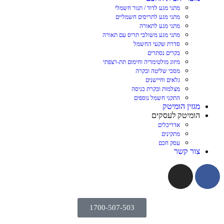
מתגי מגע לדוד / תנור חשמלי
מתגי מגע לתריסים חשמליים
מתגי מגע לתאורה
מתגי מגע משולבי תריס עם תאורה
סדרת שקעי החשמל
בקרים נסתרים
מיזוג מולטימדיה וחימום תת-רצפתי
מסכי שליטה ובקרה
גלאים וחיישנים
מצלמות ובקרת כניסה
התקני חשמל נוספים
מגזין הומיטק
הומיטק לעסקים
אדריכלים
מתקינים
עסק חכם
צור קשר
1700-507-503