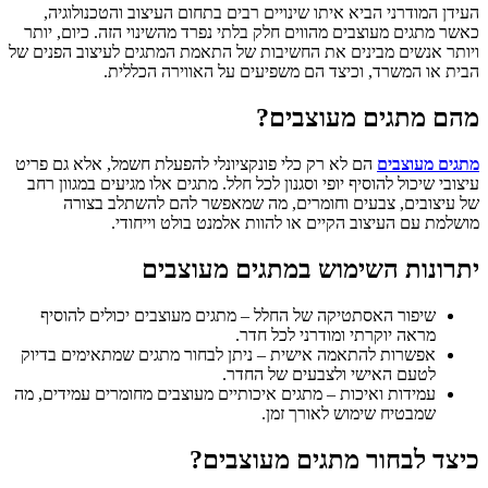
העידן המודרני הביא איתו שינויים רבים בתחום העיצוב והטכנולוגיה,
כאשר מתגים מעוצבים מהווים חלק בלתי נפרד מהשינוי הזה. כיום, יותר
ויותר אנשים מבינים את החשיבות של התאמת המתגים לעיצוב הפנים של
הבית או המשרד, וכיצד הם משפיעים על האווירה הכללית.
מהם מתגים מעוצבים?
מתגים מעוצבים
הם לא רק כלי פונקציונלי להפעלת חשמל, אלא גם פריט
עיצובי שיכול להוסיף יופי וסגנון לכל חלל. מתגים אלו מגיעים במגוון רחב
של עיצובים, צבעים וחומרים, מה שמאפשר להם להשתלב בצורה
מושלמת עם העיצוב הקיים או להוות אלמנט בולט וייחודי.
יתרונות השימוש במתגים מעוצבים
שיפור האסתטיקה של החלל – מתגים מעוצבים יכולים להוסיף
מראה יוקרתי ומודרני לכל חדר.
אפשרות להתאמה אישית – ניתן לבחור מתגים שמתאימים בדיוק
לטעם האישי ולצבעים של החדר.
עמידות ואיכות – מתגים איכותיים מעוצבים מחומרים עמידים, מה
שמבטיח שימוש לאורך זמן.
כיצד לבחור מתגים מעוצבים?