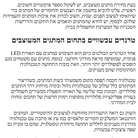
בעת בחירת מתגים מעוצבים, יש לשקול מספר פרמטרים חשובים.
ראשית, עלינו להביא בחשבון את הצבעים והחומרים של המתגים כדי
שיתאימו לעיצוב הפנים. שנית, חשוב לבדוק את איכות המתגים והעמידות
שלהם. לבסוף, יש לוודא שהמתגים תואמים את התקנים והדרישות
הטכניות של המערכת החשמלית בבית.
טרנדים עכשוויים בתחום המתגים המעוצבים
אחד הטרנדים הבולטים כיום הוא השימוש במתגים עם תאורת LED
פנימית, שמוסיפה מראה מודרני וחדשני. בנוסף, מתגים עם משטחים מגע
הופכים לפופולריים יותר ויותר, וזאת בזכות התחושה הטכנולוגית
המתקדמת שהם מעניקים.
טכנולוגיה חכמה תפסה מקום משמעותי בשוק המתגים, כשהייצור
המתקדם כלל שילוב של טכנולוגיות ניהול ובקרה מרחוק דרך התקנים
סלולריים. תכונות כמו שליטה על תאורה והפעלת מכשירים חשמליים
בעזרת אפליקציות סלולריות מוסיפות רמות חדשות של תחכום ונוחות
לבית המודרני.
השוק גם רואה התעוררות מחודשת לעיצובים ההיסטוריים. המתגים
הווינטאג' המשלבים חומרים קלאסיים כמו עץ או מתכת עם טכנולוגיה
מודרנית מעניקים לחללים תחושה מיוחדת ונוסטלגית, שהם בו זמנית גם
שפה עיצובית עכשווית.