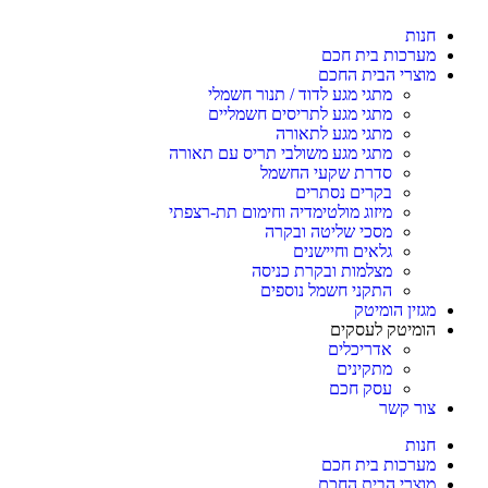
חנות
מערכות בית חכם
מוצרי הבית החכם
מתגי מגע לדוד / תנור חשמלי
מתגי מגע לתריסים חשמליים
מתגי מגע לתאורה
מתגי מגע משולבי תריס עם תאורה
סדרת שקעי החשמל
בקרים נסתרים
מיזוג מולטימדיה וחימום תת-רצפתי
מסכי שליטה ובקרה
גלאים וחיישנים
מצלמות ובקרת כניסה
התקני חשמל נוספים
מגזין הומיטק
הומיטק לעסקים
אדריכלים
מתקינים
עסק חכם
צור קשר
חנות
מערכות בית חכם
מוצרי הבית החכם