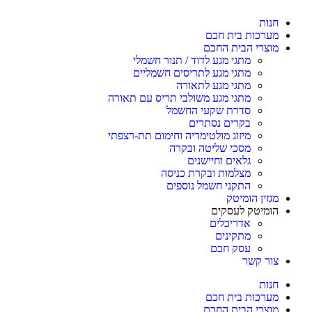
חנות
מערכות בית חכם
מוצרי הבית החכם
מתגי מגע לדוד / תנור חשמלי
מתגי מגע לתריסים חשמליים
מתגי מגע לתאורה
מתגי מגע משולבי תריס עם תאורה
סדרת שקעי החשמל
בקרים נסתרים
מיזוג מולטימדיה וחימום תת-רצפתי
מסכי שליטה ובקרה
גלאים וחיישנים
מצלמות ובקרת כניסה
התקני חשמל נוספים
מגזין הומיטק
הומיטק לעסקים
אדריכלים
מתקינים
עסק חכם
צור קשר
חנות
מערכות בית חכם
מוצרי הבית החכם