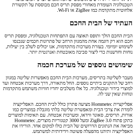
הטכנולוגיה העומדת מאחורי מפסק תריס חכם מבוססת על תקשורת
אלחוטית מתקדמת כמו ZigBee או Wi-Fi.
העתיד של הבית החכם
הבית החכם הולך ותופס תאוצה עם התפתחות הטכנולוגיה, ומפסק תריס
חכם הוא רק דוגמה אחת מהמגוון הרחב של פתרונות חכמים שנכנסו
לשימוש יומיומי. בעזרת מערכות מתקדמות, אנו יכולים לשלב בין יעילות,
נוחות וחדשנות כדי ליצור סביבה מאובטחת ואנרגטית יותר.
שימושים נוספים של מערכת חכמה
מעבר לשליטה בתריסים, מערכות הבית החכם מאפשרות שליטה במגוון
רחב של התקנים ביתיים נוספים. החל מתאורה, דרך מערכות אבטחה ועד
למוצרי בידור וטכנולוגיה. כל אלו משלבים יחדיו חוויות משתמש מתקדמות
ונוחות שאין שני לה.
אפליקציית Hommetec מציעה פתרון כולל לבית החכם. האפליקציה
לומדת את צרכי הבית ומאפשרת שליטה בלתי מוגבלת במוצרים כמו
אורות, תריסים, סאונד ווידאו, ומערכות אבטחה. עם תאימות למוצרים
בתקן פתוח ZigBee 3.0 ומעל 3000 קטגוריות מוצרים, Hommetec
מביאה את הנתונים הדרושים של הבית כולו למקום אחד. הורידו את
האפליקציה ותיהנו מהפעלה פשוטה וידידותית למשתמש.