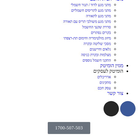
מתגי מגע לדוד / תנור חשמלי
מתגי מגע לתריסים חשמליים
מתגי מגע לתאורה
מתגי מגע משולבי תריס עם תאורה
סדרת שקעי החשמל
בקרים נסתרים
מיזוג מולטימדיה וחימום תת-רצפתי
מסכי שליטה ובקרה
גלאים וחיישנים
מצלמות ובקרת כניסה
התקני חשמל נוספים
מגזין הומיטק
הומיטק לעסקים
אדריכלים
מתקינים
עסק חכם
צור קשר
1700-507-503