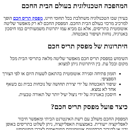
המהפכה הטכנולוגית בעולם הבית החכם
בעידן שבו הטכנולוגיה משתלבת בכל תחומי חיינו,
מפסק תריס חכם
הופך
למרכיב מרכזי בעולם הבית החכם. המפסק החכם לא רק מאפשר שליטה
אוטומטית בתריסים, אלא גם מביא עמו יתרונות משמעותיים כמו חיסכון
באנרגיה, נוחות ושיפור באבטחה.
היתרונות של מפסק תריס חכם
השימוש במפסק תריס חכם מאפשר שליטה מלאה בתריסי הבית מכל
מקום ובכל עת. בין היתרונות ניתן למצוא:
תזמון פתיחה וסגירה אוטומטית בהתאם לשעות היום או לפי הצורך
הספציפי.
שיפור האבטחה על ידי יצירת תחושה של נוכחות בבית גם כשאף
אחד לא נמצא.
חיסכון באנרגיה על ידי ניצול יעיל יותר של תאורה טבעית.
כיצד פועל מפסק תריס חכם?
המפסק החכם משולב עם רשת האינטרנט הביתי ומאפשר חיבור
לאפליקציה ייעודית. באמצעות האפליקציה, ניתן לשלוט בתריסים באופן
ידני או להגדיר תרחישים אוטומטיים המותאמים לצרכי המשתמש.