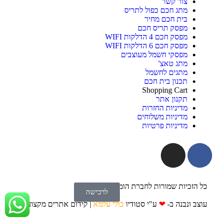
צור קשר
מתג חכם כפול לתריס
בית חכם מחיר
מפסק תריס חכם
מפסק חכם 4 הדלקות WIFI
מפסק חכם 6 הדלקות WIFI
מפסקי חשמל מעוצבים
מתג טאצ'
מתגים לחשמל
תכנון בית חכם
Shopping Cart
תקנון אתר
מדיניות החזרות
מדיניות משלוחים
מדיניות פרטיות
כל הזכיות שמורות לחברת הומיטק © 2018
לרכישה
עוצב ונבנה ב-
❤
ע"י סטודיו
כולי עלמא
|
קידום אתרים מקצועי