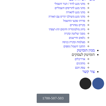
מתגי מגע לדוד / תנור חשמלי
מתגי מגע לתריסים חשמליים
מתגי מגע לתאורה
מתגי מגע משולבי תריס עם תאורה
סדרת שקעי החשמל
בקרים נסתרים
מיזוג מולטימדיה וחימום תת-רצפתי
מסכי שליטה ובקרה
גלאים וחיישנים
מצלמות ובקרת כניסה
התקני חשמל נוספים
מגזין הומיטק
הומיטק לעסקים
אדריכלים
מתקינים
עסק חכם
צור קשר
1700-507-503