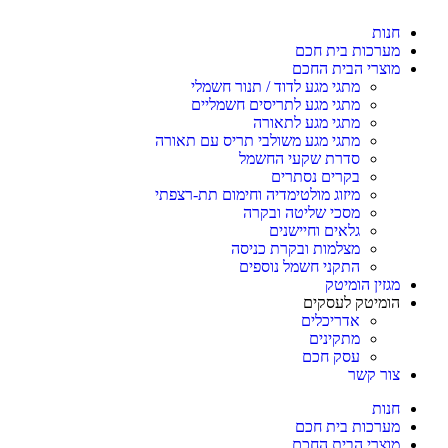
חנות
מערכות בית חכם
מוצרי הבית החכם
מתגי מגע לדוד / תנור חשמלי
מתגי מגע לתריסים חשמליים
מתגי מגע לתאורה
מתגי מגע משולבי תריס עם תאורה
סדרת שקעי החשמל
בקרים נסתרים
מיזוג מולטימדיה וחימום תת-רצפתי
מסכי שליטה ובקרה
גלאים וחיישנים
מצלמות ובקרת כניסה
התקני חשמל נוספים
מגזין הומיטק
הומיטק לעסקים
אדריכלים
מתקינים
עסק חכם
צור קשר
חנות
מערכות בית חכם
מוצרי הבית החכם