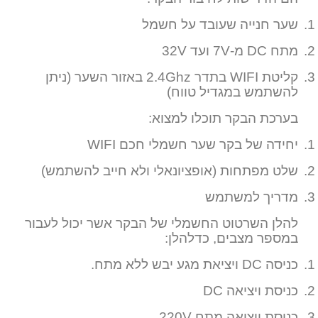
1.
שער חנייה שעובד על חשמל
2.
מתח
DC
מ-
7V
ועד
32V
3.
קליטת
WIFI
בתדר
2.4Ghz
באזור השער (ניתן
להשתמש במגדיל טווח)
בערכת הבקר תוכלו למצוא:
1.
יחידה של בקר שער חשמלי חכם
WIFI
2.
שלט מפתחות (אופציונאלי ולא חייב להשתמש)
3.
מדריך למשתמש
להלן השרטוט החשמלי של הבקר אשר יכול לעבור
במספר מצבים, כדלהלן:
1.
כניסה
DC
ויציאת מגע יבש ללא מתח.
2.
כניסת ויציאה
DC
3.
כניסת ויציאה מתח
220V