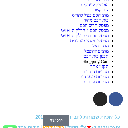
הומיטק לעסקים
צור קשר
מתג חכם כפול לתריס
בית חכם מחיר
מפסק תריס חכם
מפסק חכם 4 הדלקות WIFI
מפסק חכם 6 הדלקות WIFI
מפסקי חשמל מעוצבים
מתג טאצ'
מתגים לחשמל
תכנון בית חכם
Shopping Cart
תקנון אתר
מדיניות החזרות
מדיניות משלוחים
מדיניות פרטיות
כל הזכיות שמורות לחברת הומיטק © 2018
לרכישה
עוצב ונבנה ב-
❤
ע"י סטודיו
כולי עלמא
|
קידום אתרים