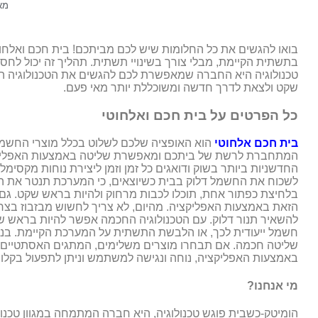
מא
בואו להגשים את כל החלומות שיש לכם מביתכם! בית חכם ואלח
בתשתית הקיימת, מבלי צורך בשינויי תשתית. תהליך זה יכול לח
טכנולוגיה היא החברה שמאפשרת לכם להגשים את הטכנולוגיה המ
שקט ולצאת לדרך חדשה ומשוכללת יותר מאי פעם.
כל הפרטים על בית חכם ואלחוטי
בית חכם אלחוטי
הוא האופציה שלכם לשלוט בכלל מוצרי החשמ
המתחברת לרשת של ביתכם ומאפשרת שליטה באמצעות האפליקציה 
החדשניות ביותר בשוק ודואגים כל זמן וזמן ליצירת נוחות מקסימלי
לשכוח את החשמל דלוק בבית כשיוצאים, כי המערכת תנטר את ה
בלחיצת כפתור אחת, תוכלו לכבות מרחוק ולהיות בראש שקט. ג
הזאת באמצעות האפליקציה. מהיום, לא צריך לחשוש מבזבוז בצרי
להשאיר תנור דלוק. עם הטכנולוגיה החכמה אפשר להיות בראש ש
חשמל ייעודית לכך, או הלבשת התשתית על המערכת הקיימת. בנו
שליטה חכמה. אם תבחרו מוצרים משלימים, המתגים האסתטיים ש
באמצעות האפליקציה, נוחה ונגישה למשתמש וניתן לתפעול בקלות
מי אנחנו?
הומיטק-כשבית פוגש טכנולוגיה, היא חברה המתמחה במגוון טכנולוג