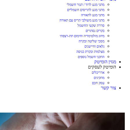
מתגי מגע לדוד / תנור חשמלי
מתגי מגע לתריסים חשמליים
מתגי מגע לתאורה
מתגי מגע משולבי תריס עם תאורה
סדרת שקעי החשמל
בקרים נסתרים
מיזוג מולטימדיה וחימום תת-רצפתי
מסכי שליטה ובקרה
גלאים וחיישנים
מצלמות ובקרת כניסה
התקני חשמל נוספים
מגזין הומיטק
הומיטק לעסקים
אדריכלים
מתקינים
עסק חכם
צור קשר