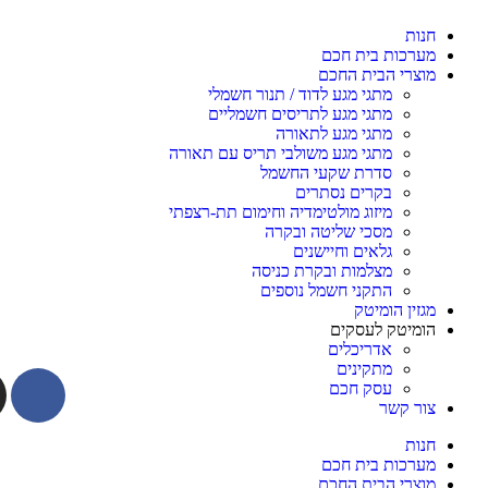
חנות
מערכות בית חכם
מוצרי הבית החכם
מתגי מגע לדוד / תנור חשמלי
מתגי מגע לתריסים חשמליים
מתגי מגע לתאורה
מתגי מגע משולבי תריס עם תאורה
סדרת שקעי החשמל
בקרים נסתרים
מיזוג מולטימדיה וחימום תת-רצפתי
מסכי שליטה ובקרה
גלאים וחיישנים
מצלמות ובקרת כניסה
התקני חשמל נוספים
מגזין הומיטק
הומיטק לעסקים
אדריכלים
מתקינים
עסק חכם
צור קשר
חנות
מערכות בית חכם
מוצרי הבית החכם