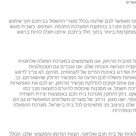
מרים
וטי מאפשר לכם שליטה בכלל מוצרי החשמל בביתכם תוך שימוש
סוך לכם זמן רב בהתקנת המערכת החכמה. הומיטק- כשבית פוגש
תקדמת ביותר בתוך חלל ביתכם. איתנו תוכלו להיות בראש
ל מהבית מרחוק. אנו משתמשים במערכת הפעלה אלחוטית
הנגישה והנוחה שלנו. אנו עובדים עם הטכנולוגיות
ת ושדרוג באיכות החיים של לקוחותינו. מהיום, לא צריך לדאוג
אותות ותשלח לכם הודעה על המכשיר הדולק שהשארתם. כך,
ם אם אתם זקוקים להדלקת מכשיר מרחוק, יש לכם את האפשרות
כת חשמל, או מסכנות שיכולות להיגרם כתוצאה מכך כמו
קט. ניתן להתקין מערכת בית חכם באמצעות יצירת תשתית
סף, ישנו מגוון נרחב של מוצרים משלימים המאפשרים גם הם
לנו בעיצוב נקי מתאימים לכל בית בישראל. מערכת ההפעלה
 ובמהירות.
יות של בית חכם ואלחוטי. הצוות המיומן והמקצועי שלנו, הכולל