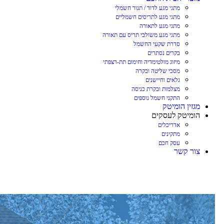
מתגי מגע לדוד / תנור חשמלי
מתגי מגע לתריסים חשמליים
מתגי מגע לתאורה
מתגי מגע משולבי תריס עם תאורה
סדרת שקעי החשמל
בקרים נסתרים
מיזוג מולטימדיה וחימום תת-רצפתי
מסכי שליטה ובקרה
גלאים וחיישנים
מצלמות ובקרת כניסה
התקני חשמל נוספים
מגזין הומיטק
הומיטק לעסקים
אדריכלים
מתקינים
עסק חכם
צור קשר