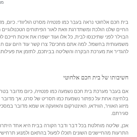
מא
בית חכם אלחוטי נראה בעבר כמו פנטזיה מסרט הוליוודי. כיום, מ
החיים שלנו הולכת ומשתדרגת וזאת לאור הפיתוחים הטכנולוגיי
הבוילר לפני שתיכנסו לבית, כל אלו ועוד ישפרו את איכות חייכם ל
משמעותית בחשמל. למה אתם מחכים? צרו קשר עוד היום עם חברת
להגדיר את מערכת הבקרה והשליטה בביתכם, לתזמן את פעילותם של
חשיבותו של בית חכם אלחוטי
אם בעבר מערכת בית חכם נשמעה כמו פנטזיה, כיום מדובר בטרנד
בלחיצה אחת על כפתור נשמעת כמו תסריט של סרט, אך מדובר בח
מיזוג האוויר, הווידאו, האינטרקום והאזעקה או שמא מדובר במסכי
סגירתם.
אכן, שליטה מוחלטת בכל דבר ודבר הקורה בבית היא אחד היתרונ
התרעות מהחיישנים השונים תוכלו לפעול בהתאם ולמנוע תרחישים 