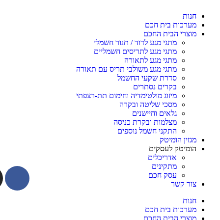
חנות
מערכות בית חכם
מוצרי הבית החכם
מתגי מגע לדוד / תנור חשמלי
מתגי מגע לתריסים חשמליים
מתגי מגע לתאורה
מתגי מגע משולבי תריס עם תאורה
סדרת שקעי החשמל
בקרים נסתרים
מיזוג מולטימדיה וחימום תת-רצפתי
מסכי שליטה ובקרה
גלאים וחיישנים
מצלמות ובקרת כניסה
התקני חשמל נוספים
מגזין הומיטק
הומיטק לעסקים
אדריכלים
מתקינים
עסק חכם
צור קשר
חנות
מערכות בית חכם
מוצרי הבית החכם