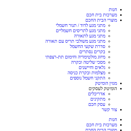
חנות
מערכות בית חכם
מוצרי הבית החכם
מתגי מגע לדוד / תנור חשמלי
מתגי מגע לתריסים חשמליים
מתגי מגע לתאורה
מתגי מגע משולבי תריס עם תאורה
סדרת שקעי החשמל
בקרים נסתרים
מיזוג מולטימדיה וחימום תת-רצפתי
מסכי שליטה ובקרה
גלאים וחיישנים
מצלמות ובקרת כניסה
התקני חשמל נוספים
מגזין הומיטק
הומיטק לעסקים
אדריכלים
מתקינים
עסק חכם
צור קשר
חנות
מערכות בית חכם
מוצרי הבית החכם