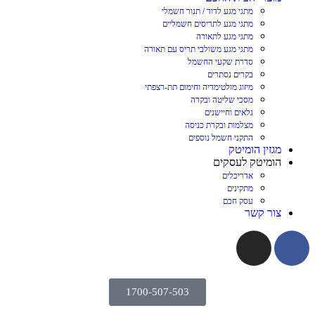
מתגי מגע לדוד / תנור חשמלי
מתגי מגע לתריסים חשמליים
מתגי מגע לתאורה
מתגי מגע משולבי תריס עם תאורה
סדרת שקעי החשמל
בקרים נסתרים
מיזוג מולטימדיה וחימום תת-רצפתי
מסכי שליטה ובקרה
גלאים וחיישנים
מצלמות ובקרת כניסה
התקני חשמל נוספים
מגזין הומיטק
הומיטק לעסקים
אדריכלים
מתקינים
עסק חכם
צור קשר
1700-507-503