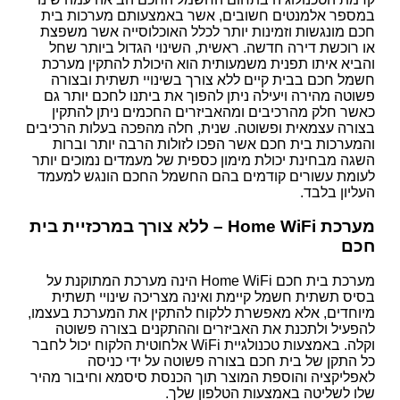
במספר אלמנטים חשובים, אשר באמצעותם מערכות בית
חכם מונגשות וזמינות יותר לכלל האוכלוסייה אשר משפצת
או רוכשת דירה חדשה. ראשית, השינוי הגדול ביותר שחל
והביא איתו תפנית משמעותית הוא היכולת להתקין מערכת
חשמל חכם בבית קיים ללא צורך בשינויי תשתית ובצורה
פשוטה מהירה ויעילה ניתן להפוך את ביתנו לחכם יותר גם
כאשר חלק מהרכיבים ומהאביזרים החכמים ניתן להתקין
בצורה עצמאית ופשוטה. שנית, חלה מהפכה בעלות הרכיבים
והמערכות בית חכם אשר הפכו לזולות הרבה יותר וברות
השגה מבחינת יכולת מימון כספית של מעמדים נמוכים יותר
לעומת עשורים קודמים בהם החשמל החכם הונגש למעמד
העליון בלבד.
מערכת
Home WiFi
– ללא צורך במרכזיית בית
חכם
מערכת בית חכם
Home WiFi
הינה מערכת המתוקנת על
בסיס תשתית חשמל קיימת ואינה מצריכה שינויי תשתית
מיוחדים, אלא מאפשרת ללקוח להתקין את המערכת בעצמו,
להפעיל ולתכנת את האביזרים וההתקנים בצורה פשוטה
וקלה. באמצעות טכנולגיית
WiFi
אלחוטית הלקוח יכול לחבר
כל התקן של בית חכם בצורה פשוטה על ידי כניסה
לאפליקציה והוספת המוצר תוך הכנסת סיסמא וחיבור מהיר
שלו לשליטה באמצעות הטלפון שלך.