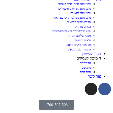
מתגי מגע לדוד / תנור חשמלי
מתגי מגע לתריסים חשמליים
מתגי מגע לתאורה
מתגי מגע משולבי תריס עם תאורה
סדרת שקעי החשמל
בקרים נסתרים
מיזוג מולטימדיה וחימום תת-רצפתי
מסכי שליטה ובקרה
גלאים וחיישנים
מצלמות ובקרת כניסה
התקני חשמל נוספים
מגזין הומיטק
הומיטק לעסקים
אדריכלים
מתקינים
עסק חכם
צור קשר
1700-507-503