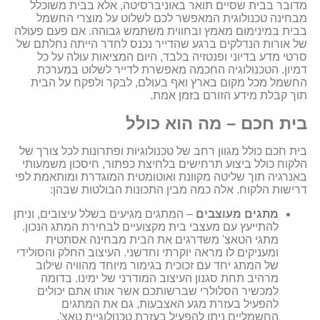
מדובר בבית שסיים תואר באוניברסיטה, אלא בבית משוכלל
מבחינה טכנולוגית המאפשר לכם לשלוט על מוצרי החשמל
בבית במינימום מאמץ ובחווית משתמש גבוהה. אם פעם פעולה
של אורות הנדלקים ברגע שהדייר נכנס לחדר הייתה נחלתם של
סרטי מדע בדיוני ופנטזיה בלבד, היום המציאות עולה על כל
דמיון. הטכנולוגיה החכמה מאפשרת לדייר לשלוט במערכת
החשמל מכל מקום בארץ ואף בעולם, לבקר ולפקח על הבית
תוך קבלת מידע הזורם בזמן אמת.
בית חכם – מה הוא כולל
בית חכם כולל מגוון רחב של טכנולוגיות ופתרונות לכל צורך של
הלקוח כולל ביצוע תרחישים בלחיצת כפתור, חיסכון משמעותי
באנרגיה תוך שליטה מקוונת ואוטומטית המוגדרת ומותאמת לפי
דרישות הלקוח. אלה כמה מבין התכונות הבולטות שבהן:
מתגים מעוצבים
– המתגים מגיעים בשלל עיצובים, וניתן
להתייעץ עם מעצבי בית מקצועיים לבחירת המתג הנכון.
מתגי הטאצ' משדרגים את הבית מבחינה אסתטית
ומעניקים לו מראה יוקרתי וחדשני. העיצוב החלק והסולידי
של המתג יחד עם זכוכית בגימור מיוחד מהוויה שילוב
מרהיב תחת סגנון העיצוב המודרני של ימינו. בדומה
למכשיר הסלולרי שברשותכם אשר אותו אתם יכולים
להפעיל בעזרת מגע האצבעות, גם את המתגים
החשמליים ניתן להפעיל בעזרת טכנולוגיית טאצ'.