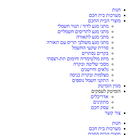
חנות
מערכות בית חכם
מוצרי הבית החכם
מתגי מגע לדוד / תנור חשמלי
מתגי מגע לתריסים חשמליים
מתגי מגע לתאורה
מתגי מגע משולבי תריס עם תאורה
סדרת שקעי החשמל
בקרים נסתרים
מיזוג מולטימדיה וחימום תת-רצפתי
מסכי שליטה ובקרה
גלאים וחיישנים
מצלמות ובקרת כניסה
התקני חשמל נוספים
מגזין הומיטק
הומיטק לעסקים
אדריכלים
מתקינים
עסק חכם
צור קשר
חנות
מערכות בית חכם
מוצרי הבית החכם