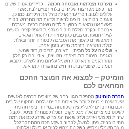
מערכת מצלמות ואבטחה חכמה
– כדיירים אנו חוששים
מדי פעם מפריצות של זרים בלתי רצויים לבית אשר
עלולים לגנוב דברי ערך או להבהיל את הילדים. כמו כן,
פעמים רבות אנו רוצים לראות ולדעת מה מתרחש בבית
כאשר אנו נמצאים בחוץ והילדים נשארו בבית. מערכת
אבטחה ובקרה כוללת חיבור מצלמות לאפליקציה, רגשים
לגילוי תנועות ומצבים כגון פתיחת דלת/חלון וגלאים
המאפשרים להפוך את הסביבה לבטוחה יותר ובעלת
יכולת התראה והזרמת מידע בזמן אמת.
שליטה על כל הבית
– תאורה, תריסים, דוד שמש,
מזגנים, חימום תת-רצפתי, טלוויזיה, ואודיו הם רק חלק
מההתקנים והמערכות חשמל עליהם ניתן לשלוט, לקבוע
תזמונים, שעוני שבת, תרחישים והגדרות מראש.
הומיטק – למצוא את המוצר החכם
המתאים לכם
חברת הומיטק
מספקת מגוון רחב של מוצרים חכמים לאנשים
אשר אינם מוכנים לוותר על איכות החיים שלהם. התקניו של בית
חכם מתחברים לאפליקציה שפותחה במיוחד ובעזרתה ניתן
לשלוט במוצרים אלה מכל מקום. תוכלו לפנות להומיטק, לקבל
שירות מקצועי ואדיב ולרכוש את המוצר שישדרג לכם את רמת
החיים בבית. ניתן, למשל, לבחור בשקע חכם המתחבר לכל
מוצר חשמלי ומסייע בשליטה מחוץ לבית או בשלט אלחוטי