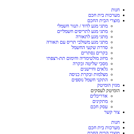
חנות
מערכות בית חכם
מוצרי הבית החכם
מתגי מגע לדוד / תנור חשמלי
מתגי מגע לתריסים חשמליים
מתגי מגע לתאורה
מתגי מגע משולבי תריס עם תאורה
סדרת שקעי החשמל
בקרים נסתרים
מיזוג מולטימדיה וחימום תת-רצפתי
מסכי שליטה ובקרה
גלאים וחיישנים
מצלמות ובקרת כניסה
התקני חשמל נוספים
מגזין הומיטק
הומיטק לעסקים
אדריכלים
מתקינים
עסק חכם
צור קשר
חנות
מערכות בית חכם
מוצרי הבית החכם