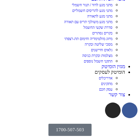
מתגי מגע לדוד / תנור חשמלי
מתגי מגע לתריסים חשמליים
מתגי מגע לתאורה
מתגי מגע משולבי תריס עם תאורה
סדרת שקעי החשמל
בקרים נסתרים
מיזוג מולטימדיה וחימום תת-רצפתי
מסכי שליטה ובקרה
גלאים וחיישנים
מצלמות ובקרת כניסה
התקני חשמל נוספים
מגזין הומיטק
הומיטק לעסקים
אדריכלים
מתקינים
עסק חכם
צור קשר
1700-507-503