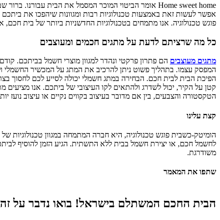
Home sweet home אומר הביטוי המוכר המסמל את הבית עבור
אפשר לעשות זאת באמצעות טכנולוגיות רבות ומגוונות שיהפכו את ביתכם ל
פוגש טכנולוגיה. אנו מתמחים בטכנולוגיות החדשניות ביותר של בית חכם, 
כל מה שרציתם לדעת על מתגים חכמים ומעוצבים
מתגים מעוצבים
הם פתרון פרקטי ונהדר למגוון מוצרי חשמל בביתכם. קוד
המפסק עצמו. בתהליך פשוט ניתן להרכיב את המתג על המכשיר החשמלי ולש
הפיכת הבית לבית חכם. הבחירה במתג חשמלי יכולה לסייע לכם לחסוך בצריכ
קטן על הקיר, יכול לשדרג ולהתאים לקו העיצובי של ביתכם. אנו מציעים מת
הטקסטורה והצבעים, בין אם מדובר בעיצוב בקווים נקיים או עיצוב נועז יותר
קצת עלינו
הומיטק-כשבית פוגש טכנולוגיה, היא חברה המתמחה במגוון טכנולוגיות של 
לחשמל חכם, או יצירת חשמל בבית ללא התשתית. הגיע הזמן להוסיף לביתכם 
משודרגת.
שתפו את המאמר
הבית החכם המשתלם בישראל! בואו נדבר על זה