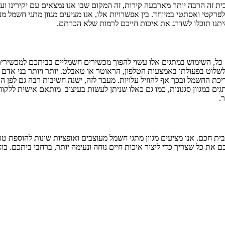
נו. ברור שבית זה הרבה יותר מארבעה קירות, זה המקום שבו אנו נמצאים עם יקי
פרקטי ואסתטי במיוחד. בין אפשרויות אלו, אנו מציעים מגוון מתגי חשמל 
איתנו תוכלו לשדרג את איכות חייכם לרמות שלא הכרתם.
ם כל, השימוש במתגים אלו עשוי להפוך מכשירים חשמליים בביתכם למכשירי
לוט בפעולתו באמצעות הטלפון, הראוטר או טאבלט. יותר ויותר בני אדם ב
ת החשמל ובכך אף להוזיל עלויות. מעבר לזה, ישנה חשיבות רבה גם לפן האס
גים במגוון סגנונות, כמו גם כאלו שניתן לעשות בעיצוב מותאם אישית ללקוח
.
בית חכם. אנו מציעים מגוון מתגי חשמל מעוצבים ואופציות שונות להוספת ט
את כל שצריך כדי ליצור איכות חיים נוחה ונעימה יותר, ברחבי ביתכם. בוא