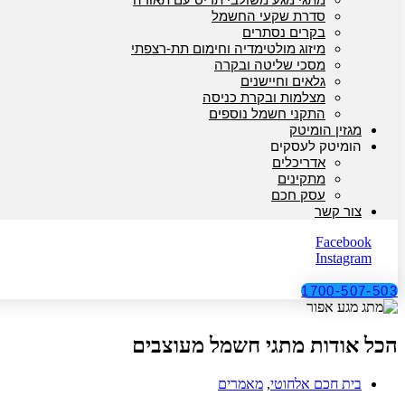
סדרת שקעי החשמל
בקרים נסתרים
מיזוג מולטימדיה וחימום תת-רצפתי
מסכי שליטה ובקרה
גלאים וחיישנים
מצלמות ובקרת כניסה
התקני חשמל נוספים
מגזין הומיטק
הומיטק לעסקים
אדריכלים
מתקינים
עסק חכם
צור קשר
Facebook
Instagram
1700-507-503
הכל אודות מתגי חשמל מעוצבים
בית חכם אלחוטי
,
מאמרים