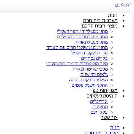
דלג לתוכן
חנות
מערכות בית חכם
מוצרי הבית החכם
מתגי מגע לדוד / תנור חשמלי
מתגי מגע לתריסים חשמליים
מתגי מגע לתאורה
מתגי מגע משולבי תריס עם תאורה
סדרת שקעי החשמל
בקרים נסתרים
מיזוג מולטימדיה וחימום תת-רצפתי
מסכי שליטה ובקרה
גלאים וחיישנים
מצלמות ובקרת כניסה
התקני חשמל נוספים
מגזין הומיטק
הומיטק לעסקים
אדריכלים
מתקינים
עסק חכם
צור קשר
חנות
מערכות בית חכם