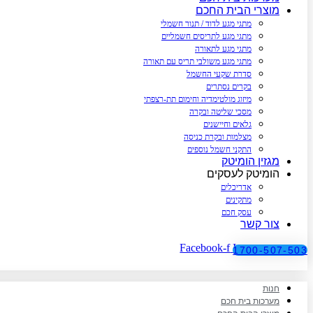
מוצרי הבית החכם
מתגי מגע לדוד / תנור חשמלי
מתגי מגע לתריסים חשמליים
מתגי מגע לתאורה
מתגי מגע משולבי תריס עם תאורה
סדרת שקעי החשמל
בקרים נסתרים
מיזוג מולטימדיה וחימום תת-רצפתי
מסכי שליטה ובקרה
גלאים וחיישנים
מצלמות ובקרת כניסה
התקני חשמל נוספים
מגזין הומיטק
הומיטק לעסקים
אדריכלים
מתקינים
עסק חכם
צור קשר
Facebook-f
Instagram
1700-507-503
חנות
מערכות בית חכם