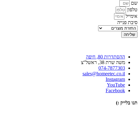
שם
טלפון
אימייל
סיבת פנייה
שליחה
ההסתדרות 80, חיפה
משה שרת 38, ראשל"צ
074-7877303
sales@homeetec.co.il
Instagram
YouTube
Facebook
תנו בלייק :)