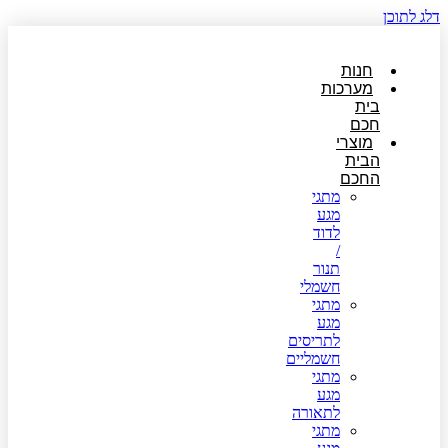
דלג לתוכן
חנות
מערכות
בית
חכם
מוצרי
הבית
החכם
מתגי
מגע
לדוד
/
תנור
חשמלי
מתגי
מגע
לתריסים
חשמליים
מתגי
מגע
לתאורה
מתגי