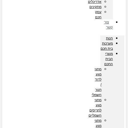
אדריכלים
מתקינים
עסק
חכם
צור
קשר
חנות
מערכות
בית חכם
מוצרי
הבית
החכם
מתגי
מגע
לדוד
/
תנור
חשמלי
מתגי
מגע
לתריסים
חשמליים
מתגי
מגע