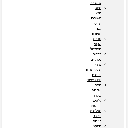
לתאורה
מתגי
מגע
משולבי
תריס
עם
תאורה
סדרת
שקעי
החשמל
בקרים
נסתרים
מיזוג
מולטימדיה
וחימום
תת-רצפתי
מסכי
שליטה
ובקרה
גלאים
וחיישנים
מצלמות
ובקרת
כניסה
התקני