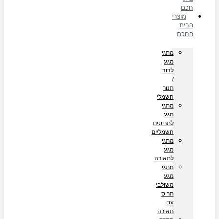
חכם
מוצרי
הבית
החכם
מתגי
מגע
לדוד
/
תנור
חשמלי
מתגי
מגע
לתריסים
חשמליים
מתגי
מגע
לתאורה
מתגי
מגע
משולבי
תריס
עם
תאורה