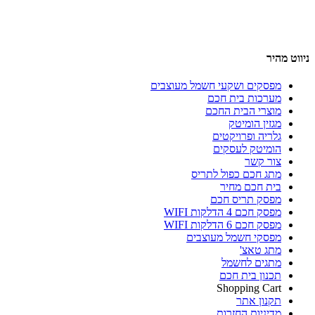
ניווט מהיר
מפסקים ושקעי חשמל מעוצבים
מערכות בית חכם
מוצרי הבית החכם
מגזין הומיטק
גלריה ופרויקטים
הומיטק לעסקים
צור קשר
מתג חכם כפול לתריס
בית חכם מחיר
מפסק תריס חכם
מפסק חכם 4 הדלקות WIFI
מפסק חכם 6 הדלקות WIFI
מפסקי חשמל מעוצבים
מתג טאצ'
מתגים לחשמל
תכנון בית חכם
Shopping Cart
תקנון אתר
מדיניות החזרות