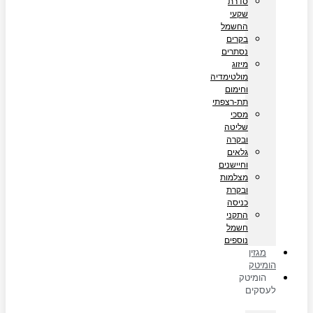
סדרת
שקעי
החשמל
בקרים
נסתרים
מיזוג
מולטימדיה
וחימום
תת-רצפתי
מסכי
שליטה
ובקרה
גלאים
וחיישנים
מצלמות
ובקרת
כניסה
התקני
חשמל
נוספים
מגזין
הומיטק
הומיטק
לעסקים