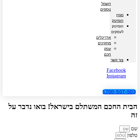
חשמל
נוספים
מגזין
הומיטק
הומיטק
לעסקים
אדריכלים
מתקינים
עסק
חכם
צור קשר
Facebook
Instagram
1700-507-503
הבית החכם המשתלם בישראל! בואו נדבר על
זה
שם
טלפון