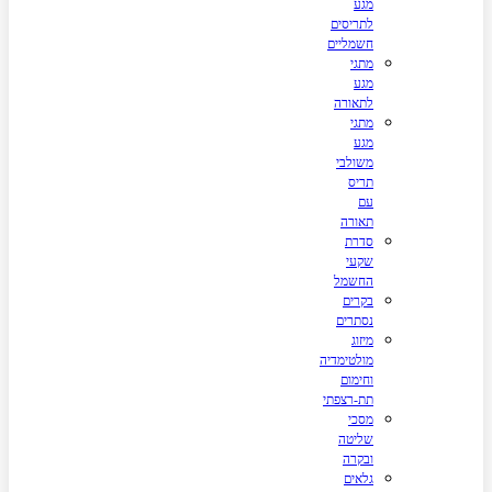
מגע
לתריסים
חשמליים
מתגי
מגע
לתאורה
מתגי
מגע
משולבי
תריס
עם
תאורה
סדרת
שקעי
החשמל
בקרים
נסתרים
מיזוג
מולטימדיה
וחימום
תת-רצפתי
מסכי
שליטה
ובקרה
גלאים