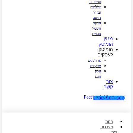
וחיישנים
מצלמות
ובקרת
כניסה
התקני
חשמל
נוספים
מגזין
הומיטק
הומיטק
לעסקים
אדריכלים
מתקינים
עסק
חכם
צור
קשר
Facebook-f
Instagram
1700-507-503
חנות
מערכות
בית