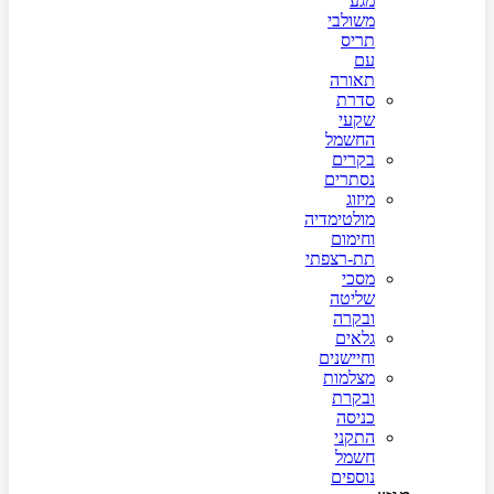
מגע
משולבי
תריס
עם
תאורה
סדרת
שקעי
החשמל
בקרים
נסתרים
מיזוג
מולטימדיה
וחימום
תת-רצפתי
מסכי
שליטה
ובקרה
גלאים
וחיישנים
מצלמות
ובקרת
כניסה
התקני
חשמל
נוספים