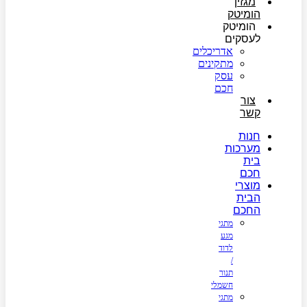
מגזין
הומיטק
הומיטק
לעסקים
אדריכלים
מתקינים
עסק
חכם
צור
קשר
חנות
מערכות
בית
חכם
מוצרי
הבית
החכם
מתגי
מגע
לדוד
/
תנור
חשמלי
מתגי