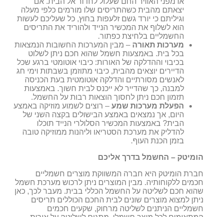
או מפני האוויר החם שעלול לחדור אל הבית. אם
יצאתם מהבית כשהתריסים שלו מורמים כלפי מעלה
וגיליתם כי יורד גשם זלעפות בחוץ, כל שעליכם לעשות
הוא לשלוף את המכשיר הנייד ולהוריד את התריסים
החשמליים בלחיצת כפתור.
מערכות תאורה
– מבין המערכות החשובות הנמצאות
בכל בית. באמצעות חשמל שהוא חכם ניתן לשלוט
בכיבוי וההדלקה של האורות: כיבוי אוטומטי ברגע שכל
הדיירים יוצאים מהבית, כיבוי מתוזמן בשבתות וימי חג
לאנשים מסורתיים והדלקה אוטומטית בעת הכניסה
למבנה, כך שהדייר לא ייכנס לבית חשוך. באמצעות
תזמון חכם ניתן לחסוך הוצאות רבות על החשמל.
הפעלת מערכות שמע
– רוצים לשמוע מוזיקה באמצע
היום, אך נמצאים באמצע הבישולים בקצה השני של
הבית? באמצעות המכשיר הסלולרי הנייד תוכלו
להדליק את מערכת הסטריאו וליהנות ממוזיקה טובה
בזמן הכנת העוף.
הומיטק – החשמל בדרך אליכם
חברת הומיטק היא חברה המשווקת מוצרים חשמליים
חכמים ללקוחותיה. מבין המוצרים ניתן לרכוש מערכת חשמל
שהוא חכם לשליטה על החשמל הכללי בבית. מעבר לכך, כאן
ניתן למצוא מוצרים שונים לבית החכם הכוללים תריסים
חשמליים הניתנים לשליטה מרחוק, שקעים חכמים