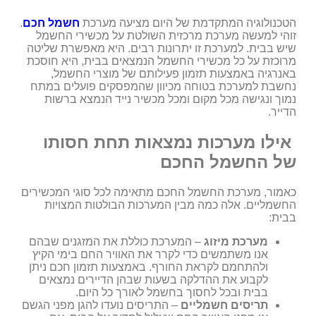
הטכנולוגיה המתקדמת של היום מציעה מערכת
חשמל חכם
.
זוהי למעשה מערכת מרכזית השולטת על מכשירי החשמל
שיש בבית. למערכת זו יתרונות רבים. היא מאפשרת שליטה
מרוכזת על כל מכשירי החשמל הנמצאים בבית, היא חוסכת
באנרגיה באמצעות תזמון פעילותם של מוצרי החשמל,
נחשבת למערכת בטוחה מכיוון שהמפסקים פועלים במתח
נמוך ונגישה מכל מקום ומכל מכשיר נייד הנמצא ברשות
הדייר.
אילו מערכות נמצאות תחת חסותו
של החשמל החכם
כאמור, מערכת החשמל החכם מתאימה לכל סוגי המכשירים
החשמליים. אלה כמה מבין המערכות הבולטות המצויות
בבית:
מערכת מיזוג
– המערכת כוללת את המזגנים שבהם
אנו משתמשים כדי לקרר את האוויר החם בימי הקיץ
ולהתחמם לקראת החורף. באמצעות תזמון חכם ניתן
לקבוע את ההדלקה בשעות שבהן הדיירים נמצאים
בבית ובכל לחסוך בחשמל לאורך כל היום.
תריסים חשמליים
– התריסים נועדו להגן מפני הגשם