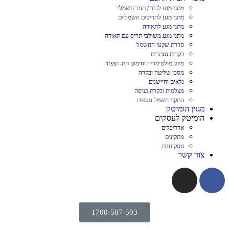
מתגי מגע לדוד / תנור חשמלי
מתגי מגע לתריסים חשמליים
מתגי מגע לתאורה
מתגי מגע משולבי תריס עם תאורה
סדרת שקעי החשמל
בקרים נסתרים
מיזוג מולטימדיה וחימום תת-רצפתי
מסכי שליטה ובקרה
גלאים וחיישנים
מצלמות ובקרת כניסה
התקני חשמל נוספים
מגזין הומיטק
הומיטק לעסקים
אדריכלים
מתקינים
עסק חכם
צור קשר
1700-507-503