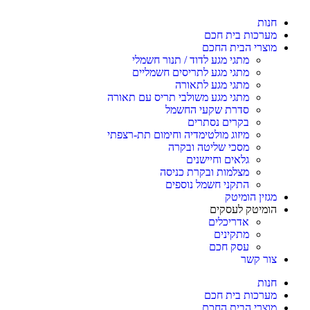
חנות
מערכות בית חכם
מוצרי הבית החכם
מתגי מגע לדוד / תנור חשמלי
מתגי מגע לתריסים חשמליים
מתגי מגע לתאורה
מתגי מגע משולבי תריס עם תאורה
סדרת שקעי החשמל
בקרים נסתרים
מיזוג מולטימדיה וחימום תת-רצפתי
מסכי שליטה ובקרה
גלאים וחיישנים
מצלמות ובקרת כניסה
התקני חשמל נוספים
מגזין הומיטק
הומיטק לעסקים
אדריכלים
מתקינים
עסק חכם
צור קשר
חנות
מערכות בית חכם
מוצרי הבית החכם