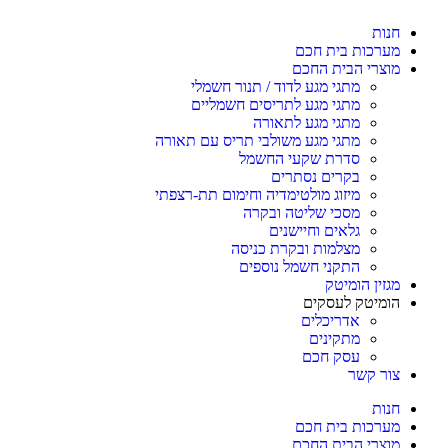
חנות
מערכות בית חכם
מוצרי הבית החכם
מתגי מגע לדוד / תנור חשמלי
מתגי מגע לתריסים חשמליים
מתגי מגע לתאורה
מתגי מגע משולבי תריס עם תאורה
סדרת שקעי החשמל
בקרים נסתרים
מיזוג מולטימדיה וחימום תת-רצפתי
מסכי שליטה ובקרה
גלאים וחיישנים
מצלמות ובקרת כניסה
התקני חשמל נוספים
מגזין הומיטק
הומיטק לעסקים
אדריכלים
מתקינים
עסק חכם
צור קשר
חנות
מערכות בית חכם
מוצרי הבית החכם