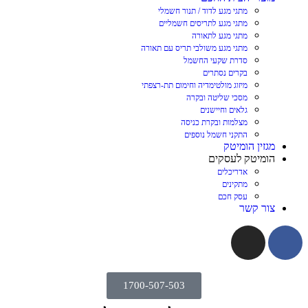
מתגי מגע לדוד / תנור חשמלי
מתגי מגע לתריסים חשמליים
מתגי מגע לתאורה
מתגי מגע משולבי תריס עם תאורה
סדרת שקעי החשמל
בקרים נסתרים
מיזוג מולטימדיה וחימום תת-רצפתי
מסכי שליטה ובקרה
גלאים וחיישנים
מצלמות ובקרת כניסה
התקני חשמל נוספים
מגזין הומיטק
הומיטק לעסקים
אדריכלים
מתקינים
עסק חכם
צור קשר
1700-507-503