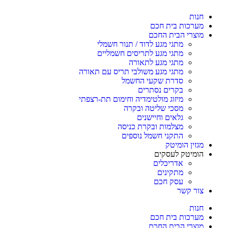
חנות
מערכות בית חכם
מוצרי הבית החכם
מתגי מגע לדוד / תנור חשמלי
מתגי מגע לתריסים חשמליים
מתגי מגע לתאורה
מתגי מגע משולבי תריס עם תאורה
סדרת שקעי החשמל
בקרים נסתרים
מיזוג מולטימדיה וחימום תת-רצפתי
מסכי שליטה ובקרה
גלאים וחיישנים
מצלמות ובקרת כניסה
התקני חשמל נוספים
מגזין הומיטק
הומיטק לעסקים
אדריכלים
מתקינים
עסק חכם
צור קשר
חנות
מערכות בית חכם
מוצרי הבית החכם