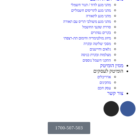
מתגי מגע לדוד / תנור חשמלי
מתגי מגע לתריסים חשמליים
מתגי מגע לתאורה
מתגי מגע משולבי תריס עם תאורה
סדרת שקעי החשמל
בקרים נסתרים
מיזוג מולטימדיה וחימום תת-רצפתי
מסכי שליטה ובקרה
גלאים וחיישנים
מצלמות ובקרת כניסה
התקני חשמל נוספים
מגזין הומיטק
הומיטק לעסקים
אדריכלים
מתקינים
עסק חכם
צור קשר
1700-507-503