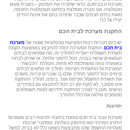
מערכת זו בביתכם, כדאי שתכירו את הומיטק – כשבית פוגש
טכנולוגיה. אנו חברה מומלצת בתחום הטכנולוגיה החכמה,
מאות בתים חכמים שכבר שיפרנו בהם את איכות החיים
יעידו על כך!
התקנת מערכת לבית חכם
יש כיום חברות רבות המציעות טכנולוגיות שונות של
מערכת
בית חכם
. התקנת המערכת יכולה להתבצע באמצעות הקמת
תשתית חשמלית ייעודית לתהליך זה, מה שמתאים לבתים
הנמצאים עכשיו בבניה, ויכול לחסוך עלויות. או שניתן לבחור
באופציה נוחה ומשתלמת לא פחות, הכוללת "הלבשת"
המערכת על התשתית הקיימת. תהליך זה מתאים לבתים
קיימים ויכול לחסוך תהליך שלם בו שוברים קירות, משנים
את תשתית החשמל הקיימת ועוד. בימינו, תהליך ההתקנה
אינו מסובך, לא לוקח זמן רב ויכול להתבצע גם במחירים
נגישים. מובן כי לצורך ההתקנה תידרשו לצוות חשמלאים
מוסמכים שילווה את כלל התהליך.
יתרונות
מערכת עבור בית חכם טומנת בחובה יתרונות רבים ומגוונים!
היתרון המרכזי הוא החיסכון בעלויות. מסתבר שרבות
מעלויות החשמל שלנו מתבצעות כשאנו כלל לא בבית, למשל