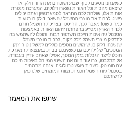
כשאנחנו נוסעים לסוף שבוע ושוכחים את הדוד דולק, או
שיצאנו מהבית וכל האורות נשארו דלוקים. המערכת מנטרת
אותות אלו, שולחת לכם התראה לסמארטפון ואתם יכולים
פשוט לכבות את מוצרי החשמל שנשארו דולקים בטעות,
כמה פשוט! מעבר לכך, החיסכון בצריכת החשמל תורם
לכדור הארץ ומסייע בהפחתת זיהום האוויר. באמצעות
הטכנולוגיה איכות חייכם תשתפר רבות, ותוכלו להשתמש בה
להדליק מוצרי חשמל מכל מקום, לכבות מוצרי חשמל
שנשכחו דלוקים. שימושים נוספים כוללים למשל ניטור "זמן
המסכים" של ילדיכם גם כשאינכם בבית, באמצעות המערכת
תוכלו לייצר הגבלות בזמן המסך, אפילו שאתם עדיין בעבודה.
אל תתלבטו, צרו עוד היום את השינוי המיוחל באיכות חייכם
עם הומיטק- כשבית פוגש טכנולוגיה. אנחנו מתמחים
בטכנולוגיות חשמל חכמות, וצוות המומחים שלנו כאן
לרשותכם!
שתפו את המאמר