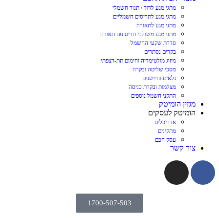
מתגי מגע לדוד / תנור חשמלי
מתגי מגע לתריסים חשמליים
מתגי מגע לתאורה
מתגי מגע משולבי תריס עם תאורה
סדרת שקעי החשמל
בקרים נסתרים
מיזוג מולטימדיה וחימום תת-רצפתי
מסכי שליטה ובקרה
גלאים וחיישנים
מצלמות ובקרת כניסה
התקני חשמל נוספים
מגזין הומיטק
הומיטק לעסקים
אדריכלים
מתקינים
עסק חכם
צור קשר
1700-507-503