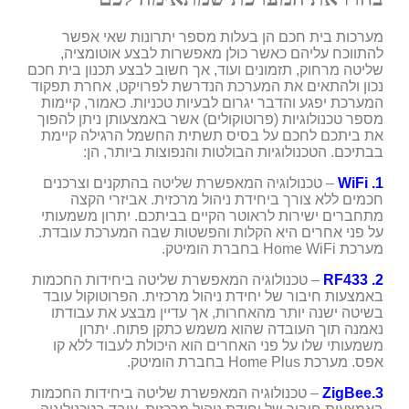
מערכות בית חכם הן בעלות מספר יתרונות שאי אפשר
להתווכח עליהם כאשר כולן מאפשרות לבצע אוטומציה,
שליטה מרחוק, תזמונים ועוד, אך חשוב לבצע תכנון בית חכם
נכון ולהתאים את המערכת הנדרשת לפרויקט, אחרת תפקוד
המערכת יפגע והדבר יגרום לבעיות טכניות. כאמור, קיימות
מספר טכנולוגיות (פרוטוקולים) אשר באמצעותן ניתן להפוך
את ביתכם לחכם על בסיס תשתית החשמל הרגילה קיימת
בבתיכם. הטכנולוגיות הבולטות והנפוצות ביותר, הן:
1.
WiFi
– טכנולוגיה המאפשרת שליטה בהתקנים וצרכנים
חכמים ללא צורך ביחידת ניהול מרכזית. אביזרי הקצה
מתחברים ישירות לראוטר הקיים בביתכם. יתרון משמעותי
על פני אחרים היא הקלות והפשטות שבה המערכת עובדת.
מערכת
Home WiFi
בחברת הומיטק.
2.
RF433
– טכנולוגיה המאפשרת שליטה ביחידות החכמות
באמצעות חיבור של יחידת ניהול מרכזית. הפרוטוקול עובד
בשיטה ישנה יותר מהאחרות, אך עדיין מבצע את עבודתו
נאמנה תוך העובדה שהוא משמש כתקן פתוח. יתרון
משמעותי שלו על פני האחרים הוא היכולת לעבוד ללא קו
אפס. מערכת
Home Plus
בחברת הומיטק.
3.
ZigBee
– טכנולוגיה המאפשרת שליטה ביחידות החכמות