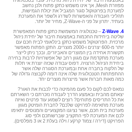
באמצעות חיבור של יחידת ניהול מרכזית. עובד בטכנולוגיה
מפוזרת
Mesh
, אך אינו משמש כתקן פתוח ולכן נחשב
למערכת בפרוטוקול סגור המגביל את יכולת הגמישות,
תהליכי העבודה והאפשרות לשדרג ולשפר את המערכת
בעתיד. יתרון על פני ה-
Z-Wave
, מחיר זול יותר.
4.
Z-Wave
– טכנולוגיה המשמשת כתקן פתוח המאפשרת
שליטה ביחידות החכמות באמצעות חיבור של יחידת ניהול
מרכזית. הפרוטוקול משמש כתקן בינלאומי לבית חכם עם
יותר מ-600 יצרנים ו-2000 מוצרים. התקן הפתוח מאפשר
תקשורת אחידה בין המוצרים והאביזרים, ובכך ניתן לייצר
מערכת מתקדמת עם מגוון רחב של אפשרויות לרבות בחירה
ביחידת הניהול הרצויה. דפוס עבודה שכזה יוצרת אי תלות
של הלקוח בחברה אחת ובמערכת הסגורה שלה אשר
ההתפתחות הטנכולוגית שלה אינה דומה לקבוצה גדולה של
כמה מאות חברות אשר מייצרות מוצרים יחד.
נמאס לכם לקום כל פעם מהמיטה כדי לכבות את האור?
יצאתם מהבית ובאמצע הדרך לעבודה נזכרתם כי השארתם
את כל התריסים פתוחים? רוצים לשמוע עוד פרטים ואיזה
מערכת מתאימה לפרויקט שלכם? לחברת הומיטק מגוון
מערכות בית חכם, אשר נציגנו המקצועיים והמנוסים יתאימו
לכם את המערכת לפי התקציב שברשותכם ולפי סוג
הפרויקט (דירה / צמוד קרקע / וילה בעלת 2 או 3 מפלסים).