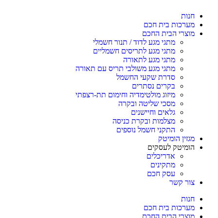
חנות
מערכות בית חכם
מוצרי הבית החכם
מתגי מגע לדוד / תנור חשמלי
מתגי מגע לתריסים חשמליים
מתגי מגע לתאורה
מתגי מגע משולבי תריס עם תאורה
סדרת שקעי החשמל
בקרים נסתרים
מיזוג מולטימדיה וחימום תת-רצפתי
מסכי שליטה ובקרה
גלאים וחיישנים
מצלמות ובקרת כניסה
התקני חשמל נוספים
מגזין הומיטק
הומיטק לעסקים
אדריכלים
מתקינים
עסק חכם
צור קשר
חנות
מערכות בית חכם
מוצרי הבית החכם