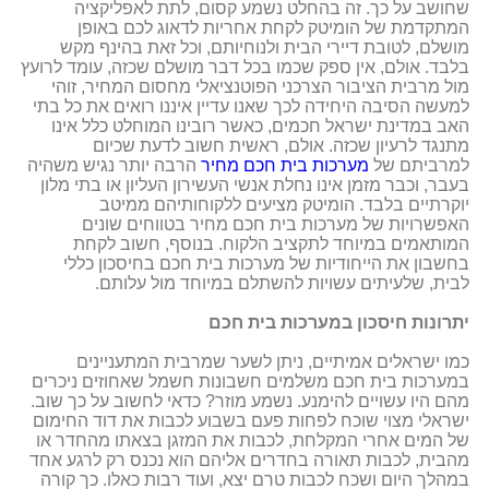
שחושב על כך. זה בהחלט נשמע קסום, לתת לאפליקציה
המתקדמת של הומיטק לקחת אחריות לדאוג לכם באופן
מושלם, לטובת דיירי הבית ולנוחיותם, וכל זאת בהינף מקש
בלבד. אולם, אין ספק שכמו בכל דבר מושלם שכזה, עומד לרועץ
מול מרבית הציבור הצרכני הפוטנציאלי מחסום המחיר, זוהי
למעשה הסיבה היחידה לכך שאנו עדיין איננו רואים את כל בתי
האב במדינת ישראל חכמים, כאשר רובינו המוחלט כלל אינו
מתנגד לרעיון שכזה. אולם, ראשית חשוב לדעת שכיום
למרביתם של
מערכות בית חכם מחיר
הרבה יותר נגיש משהיה
בעבר, וכבר מזמן אינו נחלת אנשי העשירון העליון או בתי מלון
יוקרתיים בלבד. הומיטק מציעים ללקוחותיהם ממיטב
האפשרויות של מערכות בית חכם מחיר בטווחים שונים
המותאמים במיוחד לתקציב הלקוח. בנוסף, חשוב לקחת
בחשבון את הייחודיות של מערכות בית חכם בחיסכון כללי
לבית, שלעיתים עשויות להשתלם במיוחד מול עלותם.
יתרונות חיסכון במערכות בית חכם
כמו ישראלים אמיתיים, ניתן לשער שמרבית המתעניינים
במערכות בית חכם משלמים חשבונות חשמל שאחוזים ניכרים
מהם היו עשויים להימנע. נשמע מוזר? כדאי לחשוב על כך שוב.
ישראלי מצוי שוכח לפחות פעם בשבוע לכבות את דוד החימום
של המים אחרי המקלחת, לכבות את המזגן בצאתו מהחדר או
מהבית, לכבות תאורה בחדרים אליהם הוא נכנס רק לרגע אחד
במהלך היום ושכח לכבות טרם יצא, ועוד רבות כאלו. כך קורה