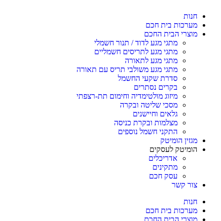
חנות
מערכות בית חכם
מוצרי הבית החכם
מתגי מגע לדוד / תנור חשמלי
מתגי מגע לתריסים חשמליים
מתגי מגע לתאורה
מתגי מגע משולבי תריס עם תאורה
סדרת שקעי החשמל
בקרים נסתרים
מיזוג מולטימדיה וחימום תת-רצפתי
מסכי שליטה ובקרה
גלאים וחיישנים
מצלמות ובקרת כניסה
התקני חשמל נוספים
מגזין הומיטק
הומיטק לעסקים
אדריכלים
מתקינים
עסק חכם
צור קשר
חנות
מערכות בית חכם
מוצרי הבית החכם