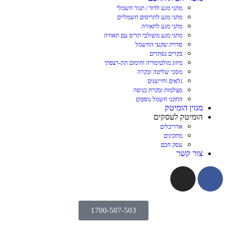
מתגי מגע לדוד / תנור חשמלי
מתגי מגע לתריסים חשמליים
מתגי מגע לתאורה
מתגי מגע משולבי תריס עם תאורה
סדרת שקעי החשמל
בקרים נסתרים
מיזוג מולטימדיה וחימום תת-רצפתי
מסכי שליטה ובקרה
גלאים וחיישנים
מצלמות ובקרת כניסה
התקני חשמל נוספים
מגזין הומיטק
הומיטק לעסקים
אדריכלים
מתקינים
עסק חכם
צור קשר
1700-507-503