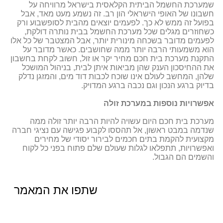
שמערכת החשמל הביתית הקלאסית בישראל מרוויחה על
חשבונו של האופי הישראלי הון רב. זה נשמע מעט מאד, אבל
בפועל זה ממש לא כך. לפעמים יוצאים מהבית לסופשבוע ורק
כשחוזרים מגלים שכל מערכת החשמל בבית נותרה דולקת,
לפעמים מדובר בשכחה מינורית יותר, אבל המצטבר של כל אלו
הוא משמעותי הרבה יותר ממה שחושבים. כאשר מדובר על
התקנת מערכת בית חכם מחיר יקר או זול, חשוב לקחת בחשבון
את ההחיסכון הענק שהן מביאות איתן לבית, בניהול המושכל
שלהן, המחשב לעולם אינו שוכח לכבות דוד מים, והמזגן נדלק
בדיוק ברגע הנכון וגם נכבה ברגע המדויק.
אפשרויות נוספות במערכת זולה
מערכת בית חכם היום עשויה להיות הרבה יותר זולה ממה
שנדמה במבט ראשון, אל תהססו לקבוע פגישה עם נציגי חברה
מקצועית להקמת בתים חכמים לבירור יסודי של מחירים
ואפשרויות, תתפלאו לגלות שעולם שלם פתוח בפני כל לקוח
והשמים הם הגבול.
שתפו את המאמר