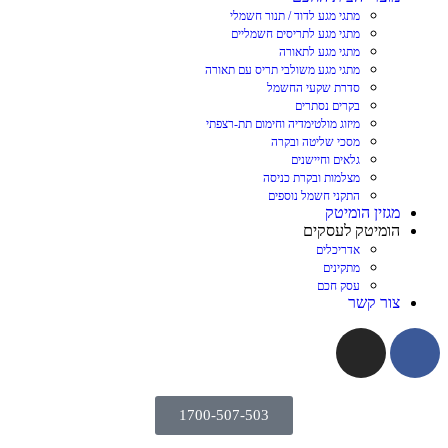
מתגי מגע לדוד / תנור חשמלי
מתגי מגע לתריסים חשמליים
מתגי מגע לתאורה
מתגי מגע משולבי תריס עם תאורה
סדרת שקעי החשמל
בקרים נסתרים
מיזוג מולטימדיה וחימום תת-רצפתי
מסכי שליטה ובקרה
גלאים וחיישנים
מצלמות ובקרת כניסה
התקני חשמל נוספים
מגזין הומיטק
הומיטק לעסקים
אדריכלים
מתקינים
עסק חכם
צור קשר
1700-507-503