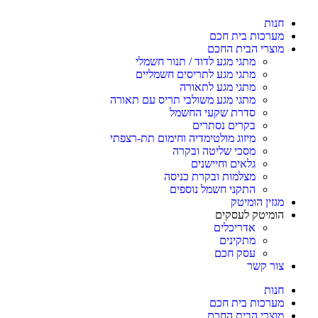
חנות
מערכות בית חכם
מוצרי הבית החכם
מתגי מגע לדוד / תנור חשמלי
מתגי מגע לתריסים חשמליים
מתגי מגע לתאורה
מתגי מגע משולבי תריס עם תאורה
סדרת שקעי החשמל
בקרים נסתרים
מיזוג מולטימדיה וחימום תת-רצפתי
מסכי שליטה ובקרה
גלאים וחיישנים
מצלמות ובקרת כניסה
התקני חשמל נוספים
מגזין הומיטק
הומיטק לעסקים
אדריכלים
מתקינים
עסק חכם
צור קשר
חנות
מערכות בית חכם
מוצרי הבית החכם