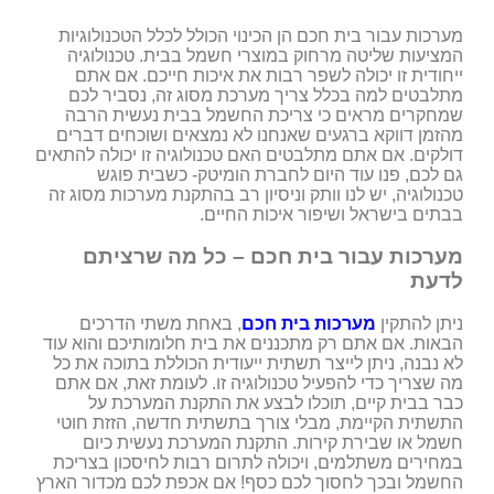
מערכות עבור בית חכם הן הכינוי הכולל לכלל הטכנולוגיות
המציעות שליטה מרחוק במוצרי חשמל בבית. טכנולוגיה
ייחודית זו יכולה לשפר רבות את איכות חייכם. אם אתם
מתלבטים למה בכלל צריך מערכת מסוג זה, נסביר לכם
שמחקרים מראים כי צריכת החשמל בבית נעשית הרבה
מהזמן דווקא ברגעים שאנחנו לא נמצאים ושוכחים דברים
דולקים. אם אתם מתלבטים האם טכנולוגיה זו יכולה להתאים
גם לכם, פנו עוד היום לחברת הומיטק- כשבית פוגש
טכנולוגיה, יש לנו וותק וניסיון רב בהתקנת מערכות מסוג זה
בבתים בישראל ושיפור איכות החיים.
מערכות עבור בית חכם – כל מה שרציתם
לדעת
ניתן להתקין
מערכות בית חכם
, באחת משתי הדרכים
הבאות. אם אתם רק מתכננים את בית חלומותיכם והוא עוד
לא נבנה, ניתן לייצר תשתית ייעודית הכוללת בתוכה את כל
מה שצריך כדי להפעיל טכנולוגיה זו. לעומת זאת, אם אתם
כבר בבית קיים, תוכלו לבצע את התקנת המערכת על
התשתית הקיימת, מבלי צורך בתשתית חדשה, הזזת חוטי
חשמל או שבירת קירות. התקנת המערכת נעשית כיום
במחירים משתלמים, ויכולה לתרום רבות לחיסכון בצריכת
החשמל ובכך לחסוך לכם כסף! אם אכפת לכם מכדור הארץ