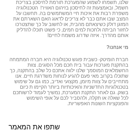
שלנו, תשמחו לשמוע שהמערכת תורמת לחיסכון בצריכת
חשמל, ובאמצעות זה לחיסכון בזיהום האוויר! הטכנולוגיה
משפרת רבות את איכות חיי המשתמשים בה. תחשבו על
המצב שבו אתם כבר לא צריכים לדאוג האם השארתם את
המזגן דולק כשיצאתם מהבית, או לחשוב על כך שתצטרכו
לחזור הביתה ולחכות למים חמים, כי פשוט תוכלו להדליק
אותם מהדרך. איזה שדרוג משמח לחיים!
מי אנחנו?
חברת הומיטק- כשבית פוגש טכנולוגיה היא חברה המתמחה
בהתקנת מערכות עבור בית חכם מכל הסוגים. צוות
החשמלאים המוסמך שלנו ילווה אתכם כל שלב בהתקנה, כך
שתוכלו בקרוב מאי פעם להגיע לנוחות משדרגת חיים. אנו
מתחייבים על צוות מיומן, מקצועי ואדיב, כמו גם על שימוש
בטכנולוגיות החדשניות והאיכותיות ביותר הקיימו ת כיום
בשוק. גם לאחר התקנת המערכת, נמשיך לעמוד לרשותכם
לכל שאלה או תקלה, ולהסביר לכם על אופי השימוש
והפונקציות השונות האפשריות.
שתפו את המאמר