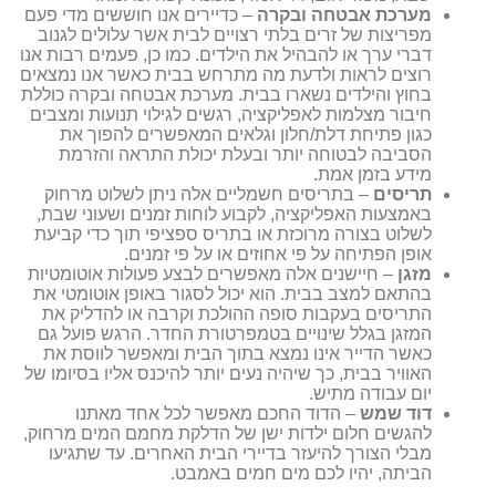
מערכת אבטחה ובקרה
– כדיירים אנו חוששים מדי פעם
מפריצות של זרים בלתי רצויים לבית אשר עלולים לגנוב
דברי ערך או להבהיל את הילדים. כמו כן, פעמים רבות אנו
רוצים לראות ולדעת מה מתרחש בבית כאשר אנו נמצאים
בחוץ והילדים נשארו בבית. מערכת אבטחה ובקרה כוללת
חיבור מצלמות לאפליקציה, רגשים לגילוי תנועות ומצבים
כגון פתיחת דלת/חלון וגלאים המאפשרים להפוך את
הסביבה לבטוחה יותר ובעלת יכולת התראה והזרמת
מידע בזמן אמת.
תריסים
– בתריסים חשמליים אלה ניתן לשלוט מרחוק
באמצעות האפליקציה, לקבוע לוחות זמנים ושעוני שבת,
לשלוט בצורה מרוכזת או בתריס ספציפי תוך כדי קביעת
אופן הפתיחה על פי אחוזים או על פי זמנים.
מזגן
– חיישנים אלה מאפשרים לבצע פעולות אוטומטיות
בהתאם למצב בבית. הוא יכול לסגור באופן אוטומטי את
התריסים בעקבות סופה ההולכת וקרבה או להדליק את
המזגן בגלל שינויים בטמפרטורת החדר. הרגש פועל גם
כאשר הדייר אינו נמצא בתוך הבית ומאפשר לווסת את
האוויר בבית, כך שיהיה נעים יותר להיכנס אליו בסיומו של
יום עבודה מתיש.
דוד שמש
– הדוד החכם מאפשר לכל אחד מאתנו
להגשים חלום ילדות ישן של הדלקת מחמם המים מרחוק,
מבלי הצורך להיעזר בדיירי הבית האחרים. עד שתגיעו
הביתה, יהיו לכם מים חמים באמבט.