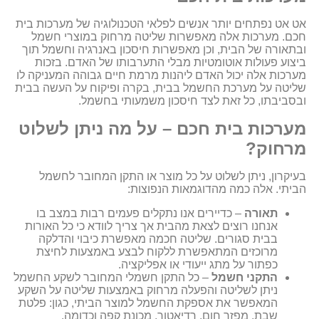
אט אט נפתחים יותר אנשים לפלאי הטכנולוגיה של מערכות בית
חכם. מערכות אלה מאפשרות שליטה מרחוק במוצרי חשמל
ובתאורה של הבית, וכן מאפשרות חיסכון באנרגיה וחשמל תוך
ביצוע פעולות אוטומטיות מבלי התערבותו של האדם. בזכות
מערכות אלה יכול האדם ליהנות מרמת חיים גבוהה המעניקה לו
שליטה על מערכת החשמל בבית, בקרה ופיקוח על העשה בבית
ובסביבתו, כל זאת לצד חיסכון משמעותי בחשמל.
מערכות בית חכם – על מה ניתן לשלוט
מרחוק?
בעיקרון, ניתן לשלוט על כל מוצר או התקן המחובר לחשמל
הביתי. אלה כמה מהדוגמאות הנפוצות:
תאורה
– כדיירים אנו נתקלים פעמים רבות במצב בו
אנחנו רוצים לצאת מהבית אך צריך לוודא כי כל האורות
בבית סגורים. שליטה חכמה מאפשרת כיבוי והדלקה
מרוכזים המתאפשרת ללקוח לבצע באמצעות לחיצת
כפתור על מתג ייעודי או אפליקציה.
התקני חשמל
– כל התקן חשמלי המחובר לשקע החשמל
ניתן לשליטה והפעלה מרחוק באמצעות שליטה על השקע
המאפשר את אספקת החשמל למוצר הביתי, כגון: פלטת
שבת, מפזר חום, רדיאטור, מכונת קפה וכדומה.