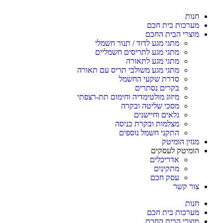
חנות
מערכות בית חכם
מוצרי הבית החכם
מתגי מגע לדוד / תנור חשמלי
מתגי מגע לתריסים חשמליים
מתגי מגע לתאורה
מתגי מגע משולבי תריס עם תאורה
סדרת שקעי החשמל
בקרים נסתרים
מיזוג מולטימדיה וחימום תת-רצפתי
מסכי שליטה ובקרה
גלאים וחיישנים
מצלמות ובקרת כניסה
התקני חשמל נוספים
מגזין הומיטק
הומיטק לעסקים
אדריכלים
מתקינים
עסק חכם
צור קשר
חנות
מערכות בית חכם
מוצרי הבית החכם