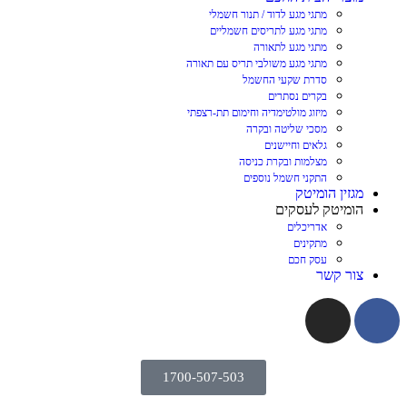
מתגי מגע לדוד / תנור חשמלי
מתגי מגע לתריסים חשמליים
מתגי מגע לתאורה
מתגי מגע משולבי תריס עם תאורה
סדרת שקעי החשמל
בקרים נסתרים
מיזוג מולטימדיה וחימום תת-רצפתי
מסכי שליטה ובקרה
גלאים וחיישנים
מצלמות ובקרת כניסה
התקני חשמל נוספים
מגזין הומיטק
הומיטק לעסקים
אדריכלים
מתקינים
עסק חכם
צור קשר
1700-507-503