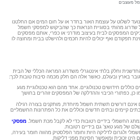
מל מעוצבים
ועד לשלוט על עוצמת האור בחדר או על חום המים אם החלטנו
ל שדרוג מהותי בסוגיית הנראות כך שהביקוש למפסקי חשמל
קים המפסקים לבית בעיצוב מודרני או כפרי, אותם מפסקים
ינת תפקודם ואף יכולים להיות חכמים ולהישלט בבית ומחוצה לו
חדשנית וחלק בלתי אינטגרלי משדרוג המראה הכללי של הבית
וגובר בארץ ובעולם, כאשר אלה הם חלק מכמה סיבות טובות לכך:
כוללים חידושים טכנולוגיים. אחד מהם הוא טכנולוגיית מגע
כן, כפתורי הכיבוי וההדלקה של המפסקים זוהרים בחושך
ינם דורשים תשתית חשמל מיוחדת, מותקנים בצורה רגילה
תים קיימים ובתים חדשים וכוללים את כל הפתרונות החשמליים
במתג החשמלי בידיים רטובות כדי לא לקבל מכת חשמל.
מפסקי
לם של מגע טאצ' גם בידיים רטובות.
מלי ולגרום לדליקה היות וחומר הפלסטיק מהווה חומר בעירה,
ינו זכוכית ומאפשר חסינות מפני דליקות.