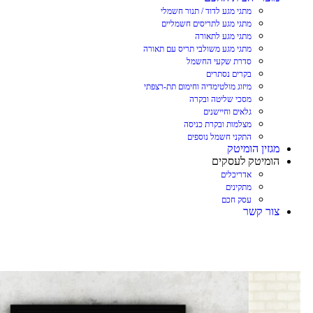
מתגי מגע לדוד / תנור חשמלי
מתגי מגע לתריסים חשמליים
מתגי מגע לתאורה
מתגי מגע משולבי תריס עם תאורה
סדרת שקעי החשמל
בקרים נסתרים
מיזוג מולטימדיה וחימום תת-רצפתי
מסכי שליטה ובקרה
גלאים וחיישנים
מצלמות ובקרת כניסה
התקני חשמל נוספים
מגזין הומיטק
הומיטק לעסקים
אדריכלים
מתקינים
עסק חכם
צור קשר