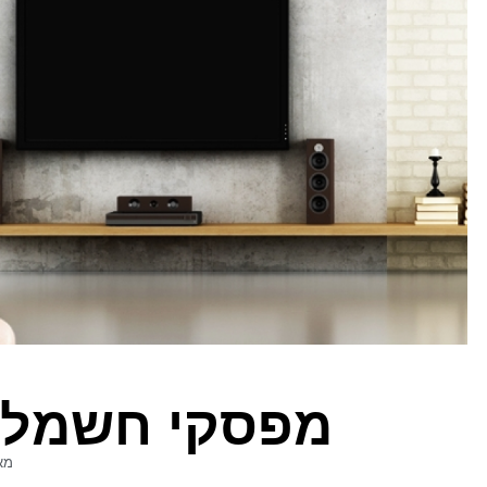
מפסקי חשמל ב
מא