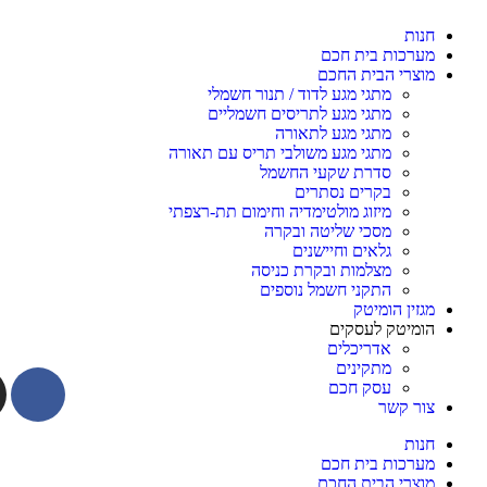
חנות
מערכות בית חכם
מוצרי הבית החכם
מתגי מגע לדוד / תנור חשמלי
מתגי מגע לתריסים חשמליים
מתגי מגע לתאורה
מתגי מגע משולבי תריס עם תאורה
סדרת שקעי החשמל
בקרים נסתרים
מיזוג מולטימדיה וחימום תת-רצפתי
מסכי שליטה ובקרה
גלאים וחיישנים
מצלמות ובקרת כניסה
התקני חשמל נוספים
מגזין הומיטק
הומיטק לעסקים
אדריכלים
מתקינים
עסק חכם
צור קשר
חנות
מערכות בית חכם
מוצרי הבית החכם