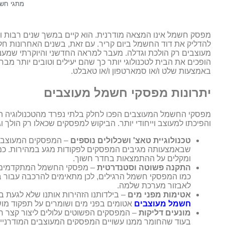
מתגי חש
מפסק חשמל אינו המצאה מודרנית. הוא קיים במשך שנים רבות ונ
להדליק את דוד החשמל ביום קריר. עם זאת, בשנים האחרונות ח
מעוצבים רק הולכת וגדלה. מעבר למראה החדשני והיוקרתי שמעני
הופכים את הבית לטכנולוגי יותר כך שהם יעילים וטובים יותר מבח
באמצעות שלט ו/או סמארטפון ו/או טאבלט.
יתרונות מפסקי חשמל מעוצבים
מפסקי החשמל המעוצבים הפכו לחלק בלתי נפרד מהטכנולוגיה ה
והפיכתו למעוצב וייחודי יותר. הביקוש למפסקים שכאלו רק הולך 
טכנולוגיית טאצ' ושכלולים נוספים
– המפסקים המעוצבים 
שבאמצעותה מגיבים המפסקים לפקודות מגע במהירות. כמו 
ומקלים על ההתמצאות בחדר חשוך.
התקנה פשוטה וסטנדרטית
– מפסקי החשמל המתקדמים א
כמו המפסקי חשמל הרגילים, לכן מתאימים להרכבה עבור ב
לאבזור מערכת שלמה.
אטימות מפני מים
– בילדותנו הזהירות אותנו שלא לגעת 
חשמל מעוצבים
אטומים בפני מים ושומרים על תפקוד מוש
מונעים דליקות
– המפסקים הפשוטים עלולים ליצור קצר חש
בעוד שהחומר ממנו עשויים המפסקים המעוצבים המודרניים ה