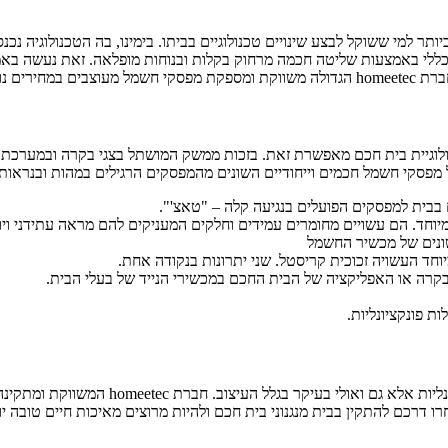
 למי ששוקל לבצע שינויים טכנולוגיים בביתו. בימינו, בה הטכנולוגיה נכנ
ון כללי באמצעות שליטה חכמה מרחוק בקלות ובנוחות מופלאה. זאת נעשה 
וכל דירה.
לוגיית בית חכם מאפשרת זאת. בזכות ממשק המושתל בצגי בקרה ובמערכת הש
מפסקי חשמל חכמים וייחודיים השונים מהמפסקים הרגילים במהות ובנראות.
בית למפסקים הפועלים בנגיעה קלה – "טאצ'".
וחד. הם עשויים מחומרים עמידים וחלקים המעניקים להם מראה עתידני ויוצ
 שונים של מכשיר החשמל
חד העשויה זכוכית קריסטל. שני יתרונות בנקודה אחת.
קרה או האפליקציה של הבית החכם במכשירי הנייד של בעלי הבית.
 פונקציונליות.
היום אפשר להתקדם לבית חכם ולהיות משודרגי
ו דרכם להתקין בבית מנגנוני בית חכם ולהיות מרוצים מאיכות חיים טובה 