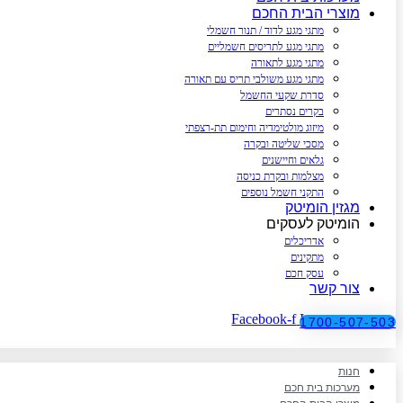
מוצרי הבית החכם
מתגי מגע לדוד / תנור חשמלי
מתגי מגע לתריסים חשמליים
מתגי מגע לתאורה
מתגי מגע משולבי תריס עם תאורה
סדרת שקעי החשמל
בקרים נסתרים
מיזוג מולטימדיה וחימום תת-רצפתי
מסכי שליטה ובקרה
גלאים וחיישנים
מצלמות ובקרת כניסה
התקני חשמל נוספים
מגזין הומיטק
הומיטק לעסקים
אדריכלים
מתקינים
עסק חכם
צור קשר
Facebook-f
Instagram
1700-507-503
חנות
מערכות בית חכם