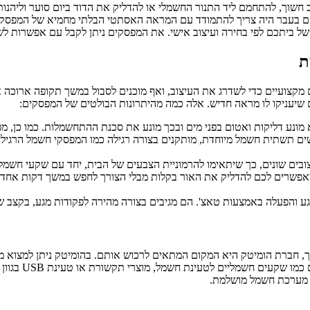
שוך, להתחמם ליד התנור החשמלי או להדליק את הדוד ביום סוער וליהנו
אם בעבר היה צריך להתמודד עם המראה האסתטי הבלתי מחמיא של המפסק 
ל ביתכם לפי בחירה ועיצוב אישי. את המפסקים ניתן לקבל עם אפשרות לש
ת
ים מקצועיים כדי לשדרג את העיצוב, ואף מוכנים לסבול במשך תקופה ארוכ
 שיעניקו לו מראה חדיש. אלה כמה מהיתרונות הבולטים של המפסקים:
ונע דליקות ואטום בפני מים ובכך מונע את סכנת ההתחשמלות. כמו כן, מפס
 תשתית חשמל מיוחדת, מותקנים בצורה רגילה כמו המפסקי חשמל הרגילים,
בים שונים, כך שיתאימו להרמוניית הצבעים של הבית, יחד עם שקעי חשמל מ
אפשרים לכם להדליק את האור בקלות מבלי הצורך לחפש במשך דקות אחדו
צ'. הם מגיבים בצורה מהירה לפקודות מגע, בקצב של 100 מילי שנייה, אפילו כאשר המגע הוא לח או רט
 חברת הומיטק היא המקום המתאים לרכוש אותם. בהומיטק ניתן למצוא מוצ
שמראים בסרטי מ
ת מערכת חשמל מושלמת.