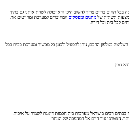
סה בכל תחום בחיים צריך לחשוב היכן היא יכולה לשרת אותנו גם בתוך
באמצעות תשתית של
מתגים ומפסקים
המחוברים למערכת ומחווטים את
ליטה בטלפון החכם, ניתן להפעיל ולכונן כל מכשיר ומערכת בבית בכל
א דופן.
ם לא רק מבחינת הפונקציונליות אלא גם ואולי בעיקר בגלל העיצוב. חברת homeetec המשווקת ומתקינה בבתים רבים בישראל מערכות בית חכמות דואגת לשמור על איכות
יותר. הצטרפו עוד היום אל המהפכה של המחר.