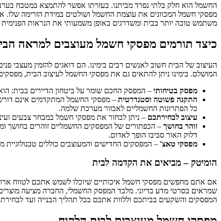
החשמל הוא חלק בלתי נפרד מביתנו. בעזרתו אפשר להתמצא במטבח בערב ח
מפסקי חשמל המכוונים את עוצמת החשמל ושולטים במידת הזרימה שלו. 
משתמש טובה יותר בבית ומשדרגים באופן משמעותי את הנראות הפנימית ש
כיצד תורמים מפסקי חשמל מעוצבים למראה הבי
העיצוב של הבית חשוב לאנשים רבים בימינו. הם דואגים להזמין מעצבי פנ
המושלם. בימינו ניתן להתאים גם את מפסקי החשמל לעיצוב הבית, מפסקים
מפסק בטיחותי
– המפסק החכם שומר על ביטחון הדיירים בבית: הוא מ
התקנה פשוטה וסטנדרטית
– מפסקי החשמל המתקדמים אינם דורשים
כל הפתרונות החשמליים לאבזור מערכת שלמה.
עיצוב לבחירתכם
– ניתן לבחור את מפסקי חשמל במבחר צבעים ועיצו
זוהר בחושך
– הכפתורים של המפסקים החשמליים זוהרים בחושך ומ
דלוק האור סביבו הופך לאדום.
מפסקי טאצ'
– המפסקים החדישים והמעוצבים כוללים טכנולוגיית מגע והפעלה באמצעות טא
הומיטק – מביאים את הקדמה לבית
אם אתם מחפשים מפסקי חשמל איכותיים שיוכלו לשמש אתכם לטווח ארוך,
המפסקים והשקעים בביתכם וללוות אתכם בכל תהליך הבנייה ועד לבחיר
מפסקי חשמל מעוצבים לבית הלקוח