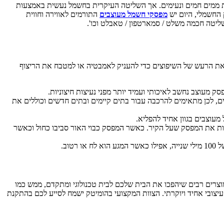
ת ממים חמים ונעימים. אך השליטה העיקרית בחשמל נעשית באמצעות
החשמלי, היום יש
מפסקי חשמל מעוצבים
התורמים לאווירה וחווית
ליטה חכמה משלט / סמארטפון / טאבלט וכו'.
ה את הרעש של השיפוצים כדי להעניק לאמבטיה או למטבח את הריצוף
ק מעוצב נחשב לאיכותי ועמיד יותר מפני נעיצות חיצוניות.
 לכן מתאימים להרכבה עבור בתים קיימים ובתים חדשים וכוללים את
עוצבים בגוון אחיד להפליא.
ת את המפסק שעל הקיר. כאשר המפסק כבוי האור סביבו כחול וכאשר
וב.
רים רבים שיהפכו את הבית שלכם לבית טכנולוגי ומתקדם, ממש כמו
דע בדיוני. מלבד המפסק החשמלי, החברה מציעה מוצרים כמו שקעים חשמליים לטעינת חשמל, מוצרי תקשורת או טעינת USB בגוון עיצובי אחיד ויוקרתי. הצוות המקצועי בהומיטק ישמח לסייע לכם בהתקנת