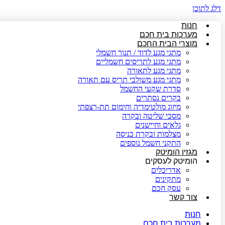
דלג לתוכן
חנות
מערכות בית חכם
מוצרי הבית החכם
מתגי מגע לדוד / תנור חשמלי
מתגי מגע לתריסים חשמליים
מתגי מגע לתאורה
מתגי מגע משולבי תריס עם תאורה
סדרת שקעי החשמל
בקרים נסתרים
מיזוג מולטימדיה וחימום תת-רצפתי
מסכי שליטה ובקרה
גלאים וחיישנים
מצלמות ובקרת כניסה
התקני חשמל נוספים
מגזין הומיטק
הומיטק לעסקים
אדריכלים
מתקינים
עסק חכם
צור קשר
חנות
מערכות בית חכם