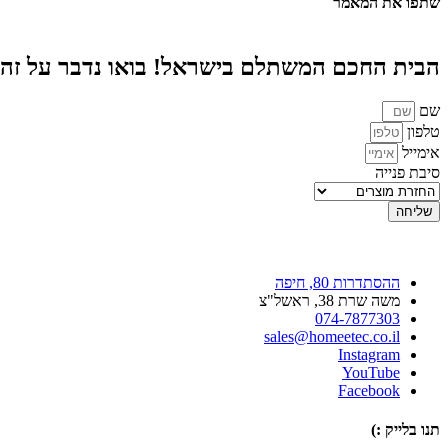
שתפו את המאמר
הבית החכם המשתלם בישראל! בואו נדבר על זה
שם
טלפון
אימייל
סיבת פנייה
שליחה
ההסתדרות 80, חיפה
משה שרת 38, ראשל"צ
074-7877303
sales@homeetec.co.il
Instagram
YouTube
Facebook
תנו בלייק :)