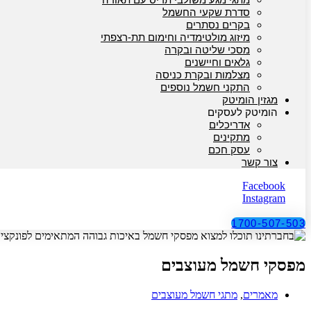
סדרת שקעי החשמל
בקרים נסתרים
מיזוג מולטימדיה וחימום תת-רצפתי
מסכי שליטה ובקרה
גלאים וחיישנים
מצלמות ובקרת כניסה
התקני חשמל נוספים
מגזין הומיטק
הומיטק לעסקים
אדריכלים
מתקינים
עסק חכם
צור קשר
Facebook
Instagram
1700-507-503
מפסקי חשמל מעוצבים
מאמרים
,
מתגי חשמל מעוצבים