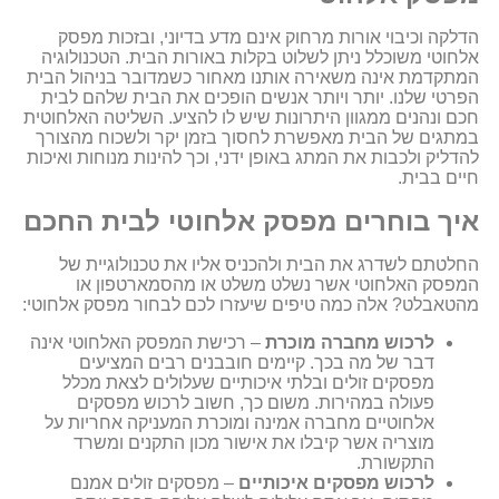
הדלקה וכיבוי אורות מרחוק אינם מדע בדיוני, ובזכות מפסק
אלחוטי משוכלל ניתן לשלוט בקלות באורות הבית. הטכנולוגיה
המתקדמת אינה משאירה אותנו מאחור כשמדובר בניהול הבית
הפרטי שלנו. יותר ויותר אנשים הופכים את הבית שלהם לבית
חכם ונהנים ממגוון היתרונות שיש לו להציע. השליטה האלחוטית
במתגים של הבית מאפשרת לחסוך בזמן יקר ולשכוח מהצורך
להדליק ולכבות את המתג באופן ידני, וכך להינות מנוחות ואיכות
חיים בבית.
איך בוחרים מפסק אלחוטי לבית החכם
החלטתם לשדרג את הבית ולהכניס אליו את טכנולוגיית של
המפסק האלחוטי אשר נשלט משלט או מהסמארטפון או
מהטאבלט? אלה כמה טיפים שיעזרו לכם לבחור מפסק אלחוטי:
לרכוש מחברה מוכרת
– רכישת המפסק האלחוטי אינה
דבר של מה בכך. קיימים חובבנים רבים המציעים
מפסקים זולים ובלתי איכותיים שעלולים לצאת מכלל
פעולה במהירות. משום כך, חשוב לרכוש מפסקים
אלחוטיים מחברה אמינה ומוכרת המעניקה אחריות על
מוצריה אשר קיבלו את אישור מכון התקנים ומשרד
התקשורת.
לרכוש מפסקים איכותיים
– מפסקים זולים אמנם