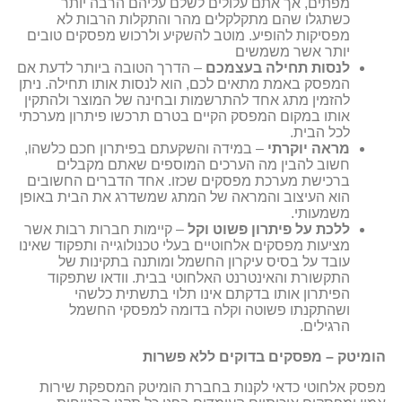
מפתים, אך אתם עלולים לשלם עליהם הרבה יותר
כשתגלו שהם מתקלקלים מהר והתקלות הרבות לא
מפסיקות להופיע. מוטב להשקיע ולרכוש מפסקים טובים
יותר אשר משמשים
לנסות תחילה בעצמכם
– הדרך הטובה ביותר לדעת אם
המפסק באמת מתאים לכם, הוא לנסות אותו תחילה. ניתן
להזמין מתג אחד להתרשמות ובחינה של המוצר ולהתקין
אותו במקום המפסק הקיים בטרם תרכשו פיתרון מערכתי
לכל הבית.
מראה יוקרתי
– במידה והשקעתם בפיתרון חכם כלשהו,
חשוב להבין מה הערכים המוספים שאתם מקבלים
ברכישת מערכת מפסקים שכזו. אחד הדברים החשובים
הוא העיצוב והמראה של המתג שמשדרג את הבית באופן
משמעותי.
ללכת על פיתרון פשוט וקל
– קיימות חברות רבות אשר
מציעות מפסקים אלחוטיים בעלי טכנולוגייה ותפקוד שאינו
עובד על בסיס עיקרון החשמל ומותנה בתקינות של
התקשורת והאינטרנט האלחוטי בבית. וודאו שתפקוד
הפיתרון אותו בדקתם אינו תלוי בתשתית כלשהי
ושהתקנתו פשוטה וקלה בדומה למפסקי החשמל
הרגילים.
הומיטק – מפסקים בדוקים ללא פשרות
מפסק אלחוטי כדאי לקנות בחברת הומיטק המספקת שירות