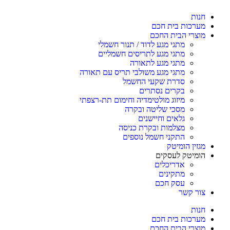
חנות
מערכות בית חכם
מוצרי הבית החכם
מתגי מגע לדוד / תנור חשמלי
מתגי מגע לתריסים חשמליים
מתגי מגע לתאורה
מתגי מגע משולבי תריס עם תאורה
סדרת שקעי החשמל
בקרים נסתרים
מיזוג מולטימדיה וחימום תת-רצפתי
מסכי שליטה ובקרה
גלאים וחיישנים
מצלמות ובקרת כניסה
התקני חשמל נוספים
מגזין הומיטק
הומיטק לעסקים
אדריכלים
מתקינים
עסק חכם
צור קשר
חנות
מערכות בית חכם
מוצרי הבית החכם