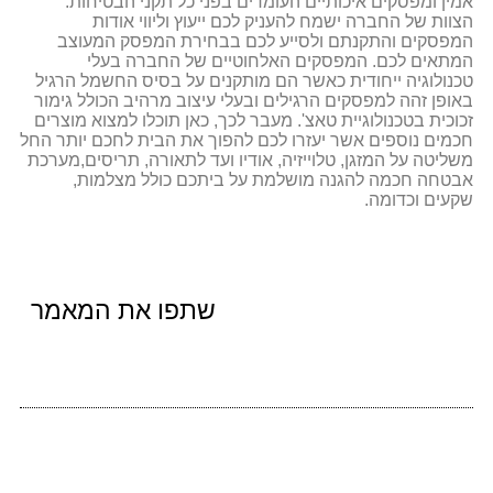
אמין ומפסקים איכותיים העומדים בפני כל תקני הבטיחות.
הצוות של החברה ישמח להעניק לכם ייעוץ וליווי אודות
המפסקים והתקנתם ולסייע לכם בבחירת המפסק המעוצב
המתאים לכם. המפסקים האלחוטיים של החברה בעלי
טכנולוגיה ייחודית כאשר הם מותקנים על בסיס החשמל הרגיל
באופן זהה למפסקים הרגילים ובעלי עיצוב מרהיב הכולל גימור
זכוכית בטכנולוגיית טאצ'. מעבר לכך, כאן תוכלו למצוא מוצרים
חכמים נוספים אשר יעזרו לכם להפוך את הבית לחכם יותר החל
משליטה על המזגן, טלוייזיה, אודיו ועד לתאורה, תריסים,מערכת
אבטחה חכמה להגנה מושלמת על ביתכם כולל מצלמות,
שקעים וכדומה.
שתפו את המאמר