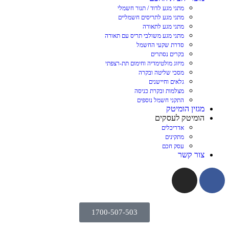
מתגי מגע לדוד / תנור חשמלי
מתגי מגע לתריסים חשמליים
מתגי מגע לתאורה
מתגי מגע משולבי תריס עם תאורה
סדרת שקעי החשמל
בקרים נסתרים
מיזוג מולטימדיה וחימום תת-רצפתי
מסכי שליטה ובקרה
גלאים וחיישנים
מצלמות ובקרת כניסה
התקני חשמל נוספים
מגזין הומיטק
הומיטק לעסקים
אדריכלים
מתקינים
עסק חכם
צור קשר
1700-507-503