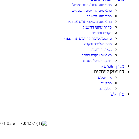
מתגי מגע לדוד / תנור חשמלי
מתגי מגע לתריסים חשמליים
מתגי מגע לתאורה
מתגי מגע משולבי תריס עם תאורה
סדרת שקעי החשמל
בקרים נסתרים
מיזוג מולטימדיה וחימום תת-רצפתי
מסכי שליטה ובקרה
גלאים וחיישנים
מצלמות ובקרת כניסה
התקני חשמל נוספים
מגזין הומיטק
הומיטק לעסקים
אדריכלים
מתקינים
עסק חכם
צור קשר