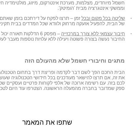
חשמל מיוחדים, מצלמות, מערכת אינטרקום, מיזוג, מולטימדיה ח
וממשקי אינטגרציה מבית 'הומיטק'.
·
שליטה בכל מקום ובכל
זמן – תרצו לפקח על דירתכם בזמן שאתם 
של הבית, להפעיל אזעקה מרחוק ולוודא שכל המדדים בבית תקיני
·
חיבור עצמאי ללא צורך במרכזייה
– מפסק 6 הדלקות תאורה
החיבור נעשה בצורה פשוטה ויעילה ללא עלויות נוספות מעבר לע
מתגים וחיבורי חשמל שלא מהעולם הזה
הבית החכם הפך לשם דבר לקדמה ופריצת דרך בתחום הטכנולוגיה
את זה, אם תרצו להישאר מעודכנים בכל חידושי הטכנולוגיה שעוש
לכם בזה. עם רשימה ארוכה של אלפי לקוחות פרטיים ועסקיים שכ
ספק שמדובר בחברה מהמעלה הראשונה. הצטרפו עוד היום לטכנו
שתפו את המאמר