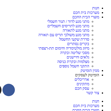
חנות
מערכות בית חכם
מוצרי הבית החכם
מתגי מגע לדוד / תנור חשמלי
מתגי מגע לתריסים חשמליים
מתגי מגע לתאורה
מתגי מגע משולבי תריס עם תאורה
סדרת שקעי החשמל
בקרים נסתרים
מיזוג מולטימדיה וחימום תת-רצפתי
מסכי שליטה ובקרה
גלאים וחיישנים
מצלמות ובקרת כניסה
התקני חשמל נוספים
מגזין הומיטק
הומיטק לעסקים
אדריכלים
מתקינים
עסק חכם
צור קשר
חנות
מערכות בית חכם
מוצרי הבית החכם