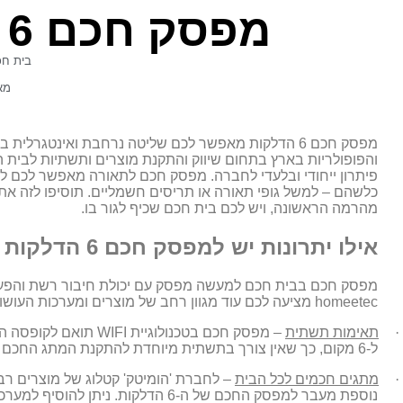
מפסק חכם 6 הדלקות WIFI
בית חכ
מא
מפסק חכם 6 הדלקות מאפשר לכם שליטה נרחבת ואינטגרלית בבית החכם. חברת
והפופולריות בארץ בתחום שיווק והתקנת מוצרים ותשתיות לבית החכם, כאשר מפ
פיתרון ייחודי ובלעדי לחברה. מפסק חכם לתאורה מאפשר לכם לה
כלשהם – למשל גופי תאורה או תריסים חשמליים. תוסיפו לזה את
מהרמה הראשונה, ויש לכם בית חכם שכיף לגור בו.
אילו יתרונות יש למפסק חכם 6 הדלקות
מפסק חכם בבית חכם למעשה מפסק עם יכולת חיבור רשת והפעל
homeetec
מציעה לכם עוד מגוון רחב של מוצרים ומערכות העושו
·
תאימות תשתית
– מפסק חכם בטכנולוגיית
WIFI
תוא
ם לקופסה הס
ל-6 מקום, כך שאין צורך בתשתית מיוחדת להתקנת המתג החכם והכל מותקן בצורה פשוטה למדיי.
·
מתגים חכמים לכל הבית
– לחברת 'הומיטק' קטלוג של מוצרים רבי
נוספת מעבר למפסק החכם של ה-6 הדלקו