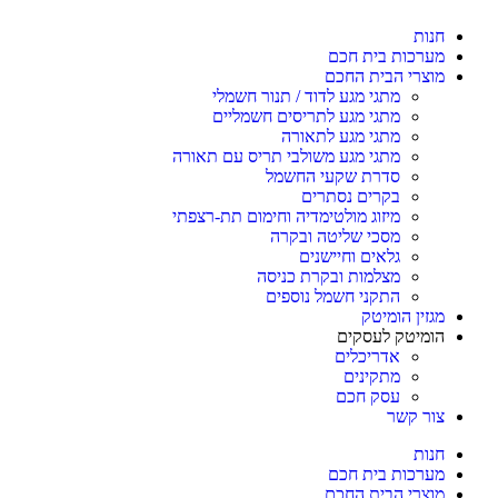
חנות
מערכות בית חכם
מוצרי הבית החכם
מתגי מגע לדוד / תנור חשמלי
מתגי מגע לתריסים חשמליים
מתגי מגע לתאורה
מתגי מגע משולבי תריס עם תאורה
סדרת שקעי החשמל
בקרים נסתרים
מיזוג מולטימדיה וחימום תת-רצפתי
מסכי שליטה ובקרה
גלאים וחיישנים
מצלמות ובקרת כניסה
התקני חשמל נוספים
מגזין הומיטק
הומיטק לעסקים
אדריכלים
מתקינים
עסק חכם
צור קשר
חנות
מערכות בית חכם
מוצרי הבית החכם