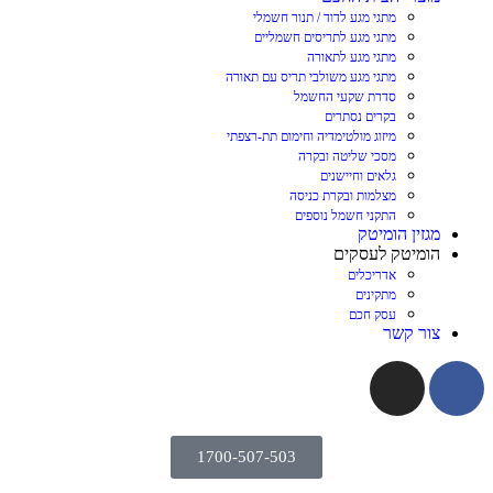
מתגי מגע לדוד / תנור חשמלי
מתגי מגע לתריסים חשמליים
מתגי מגע לתאורה
מתגי מגע משולבי תריס עם תאורה
סדרת שקעי החשמל
בקרים נסתרים
מיזוג מולטימדיה וחימום תת-רצפתי
מסכי שליטה ובקרה
גלאים וחיישנים
מצלמות ובקרת כניסה
התקני חשמל נוספים
מגזין הומיטק
הומיטק לעסקים
אדריכלים
מתקינים
עסק חכם
צור קשר
1700-507-503