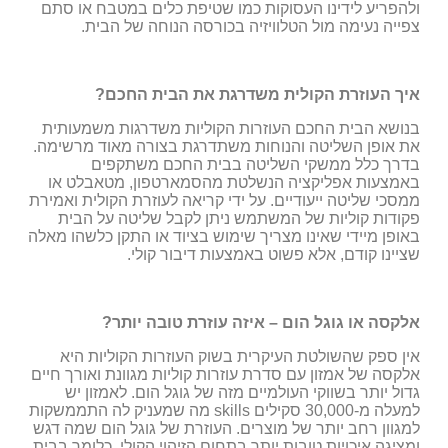
ולהפריע לידינו העסוקות כמו שטיפת כלים במטבח או סתם
צפייה נעימה מול הטלוויזיה בכורסה הנוחה של הבית.
איך העוזרת הקולית משדרגת את הבית החכם?
בנושא הבית החכם העוזרות הקוליות משדרגות משמעותית
את אופן השליטה והנוחות משתדרגת בצורה מאוד מרשימה.
בדרך כלל ממשקי השליטה בבית החכם משתקפים
באמצעות אפליקציה הנשלטת מהסמארטפון, מטאבלט או
ממסכי שליטה ייעודיים. על ידי קריאה לעוזרת הקולית ואמירת
פקודות קוליות של המשתמש ניתן לקבל שליטה על הבית
באופן מיידי שאינו מצריך שימוש בציוד או התקן כלשהו מאלה
שציינו קודם, אלא פשוט באמצעות דיבור קולי.
אלקסה או גוגל הום – איזה עוזרת טובה יותר?
אין ספק שהשולטת העיקרית בשוק העוזרות הקוליות היא
אלקסה של אמזון עם סדרת עוזרות קוליות מגוונת ואורך חיים
גדול יותר בשווקי העולמיים מזה של גוגל הום. לאמזון יש
למעלה מ-30,000 סקילים skills מה שמעניק לה התממשקות
למגוון רחב יותר של מוצרים. העוזרת של גוגל הום שמה דגש
ומציגה איכויות טובות יותר בתחום הזיהוי הקולי, כלומר בבית