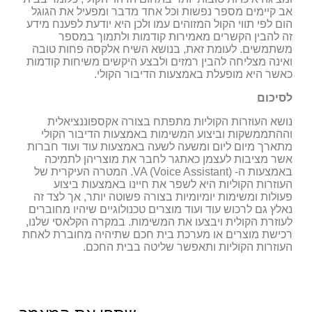
אב קיימים מספר נפשות וכל אחד מדבר ומפעיל את הגוגל
הום לפי תווי הקול המזוהים עמו ולכן היא יודעת לפענח מידע
זה להבין הקשרים מאמירות קודמות ולתמוך במספר
משתמשים. לעומת זאת, בנושא השיח אלקסה פחות טובה
ואינה מצליחה להבין רמזים ולבצע היקשים משיחות קודמות
כאשר היא מופעלת באמצעות הדיבור הקולי.
לסיכום
נושא העוזרות הקוליות מתפתח בצורה אקספוננציאלית
וההתממשקות וביצוע המשימות באמצעות הדיבור הקולי
מתארך מיום ליום ומשעה לשעה באמצעות עוד ועוד חברות
אשר מציבות לעצמן כאתגר לחבר את מוצריהן לתמיכה
באמצעות ה- VA (Voice Assistant). המטרה העיקרית של
העוזרות הקוליות היא לשפר את חיינו באמצעות ביצוע
פעולות ומשימות יומיומיות בצורה פשוטה יותר, אך לצד זה
נאלץ גם לרכוש עוד ועוד מוצרים טכנולוגיים שיהיו מחוברים
לעוזרת הקולית ויבצעו את המשימות. במקרה הקלאסי שלנו,
רכישת מוצרים או מערכת בית חכם שתיהיה מחוברת לאחת
העוזרות הקוליות ותאפשר שליטה בבית החכם.