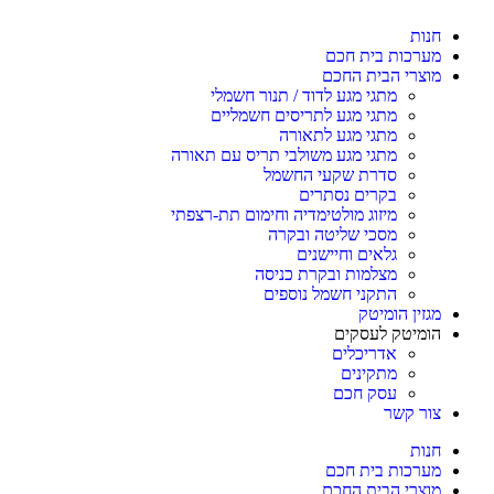
חנות
מערכות בית חכם
מוצרי הבית החכם
מתגי מגע לדוד / תנור חשמלי
מתגי מגע לתריסים חשמליים
מתגי מגע לתאורה
מתגי מגע משולבי תריס עם תאורה
סדרת שקעי החשמל
בקרים נסתרים
מיזוג מולטימדיה וחימום תת-רצפתי
מסכי שליטה ובקרה
גלאים וחיישנים
מצלמות ובקרת כניסה
התקני חשמל נוספים
מגזין הומיטק
הומיטק לעסקים
אדריכלים
מתקינים
עסק חכם
צור קשר
חנות
מערכות בית חכם
מוצרי הבית החכם