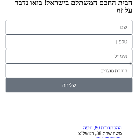
הבית החכם המשתלם בישראל! בואו נדבר
על זה
שליחה
ההסתדרות 80, חיפה
משה שרת 38, ראשל"צ