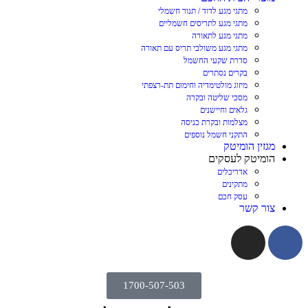
מתגי מגע לדוד / תנור חשמלי
מתגי מגע לתריסים חשמליים
מתגי מגע לתאורה
מתגי מגע משולבי תריס עם תאורה
סדרת שקעי החשמל
בקרים נסתרים
מיזוג מולטימדיה וחימום תת-רצפתי
מסכי שליטה ובקרה
גלאים וחיישנים
מצלמות ובקרת כניסה
התקני חשמל נוספים
מגזין הומיטק
הומיטק לעסקים
אדריכלים
מתקינים
עסק חכם
צור קשר
1700-507-503