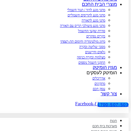
מוצרי הבית החכם
מתגי מגע לדוד / תנור חשמלי
מתגי מגע לתריסים חשמליים
מתגי מגע לתאורה
מתגי מגע משולבי תריס עם תאורה
סדרת שקעי החשמל
בקרים נסתרים
מיזוג מולטימדיה וחימום תת-רצפתי
מסכי שליטה ובקרה
גלאים וחיישנים
מצלמות ובקרת כניסה
התקני חשמל נוספים
מגזין הומיטק
הומיטק לעסקים
אדריכלים
מתקינים
עסק חכם
צור קשר
Facebook-f
Instagram
1700-507-503
חנות
מערכות בית חכם