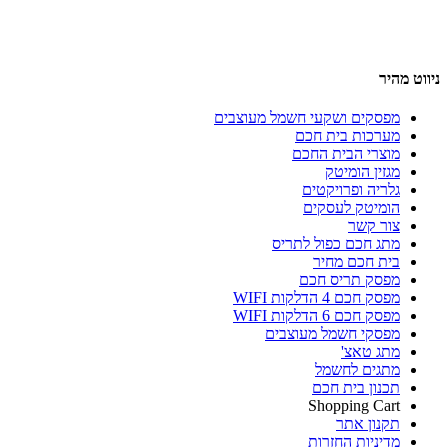
ניווט מהיר
מפסקים ושקעי חשמל מעוצבים
מערכות בית חכם
מוצרי הבית החכם
מגזין הומיטק
גלריה ופרויקטים
הומיטק לעסקים
צור קשר
מתג חכם כפול לתריס
בית חכם מחיר
מפסק תריס חכם
מפסק חכם 4 הדלקות WIFI
מפסק חכם 6 הדלקות WIFI
מפסקי חשמל מעוצבים
מתג טאצ'
מתגים לחשמל
תכנון בית חכם
Shopping Cart
תקנון אתר
מדיניות החזרות