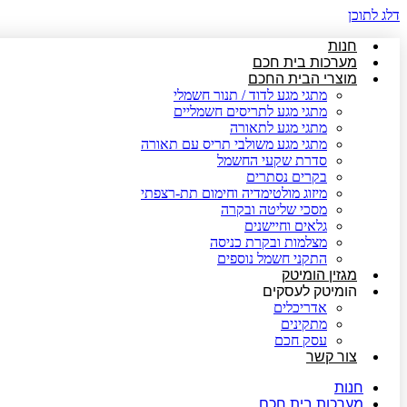
דלג לתוכן
חנות
מערכות בית חכם
מוצרי הבית החכם
מתגי מגע לדוד / תנור חשמלי
מתגי מגע לתריסים חשמליים
מתגי מגע לתאורה
מתגי מגע משולבי תריס עם תאורה
סדרת שקעי החשמל
בקרים נסתרים
מיזוג מולטימדיה וחימום תת-רצפתי
מסכי שליטה ובקרה
גלאים וחיישנים
מצלמות ובקרת כניסה
התקני חשמל נוספים
מגזין הומיטק
הומיטק לעסקים
אדריכלים
מתקינים
עסק חכם
צור קשר
חנות
מערכות בית חכם