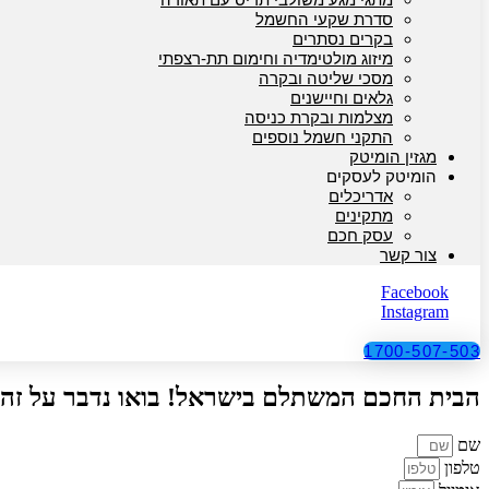
סדרת שקעי החשמל
בקרים נסתרים
מיזוג מולטימדיה וחימום תת-רצפתי
מסכי שליטה ובקרה
גלאים וחיישנים
מצלמות ובקרת כניסה
התקני חשמל נוספים
מגזין הומיטק
הומיטק לעסקים
אדריכלים
מתקינים
עסק חכם
צור קשר
Facebook
Instagram
1700-507-503
הבית החכם המשתלם בישראל! בואו נדבר על זה
שם
טלפון