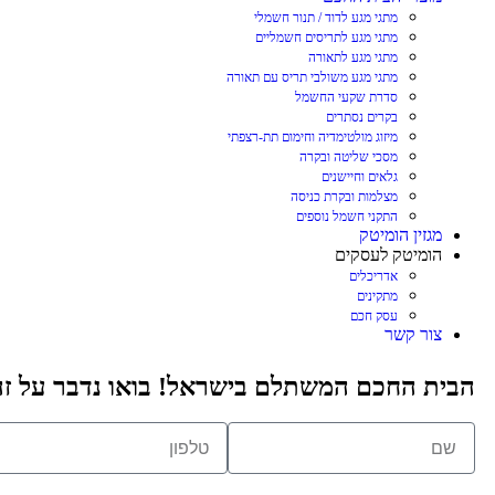
מתגי מגע לדוד / תנור חשמלי
מתגי מגע לתריסים חשמליים
מתגי מגע לתאורה
מתגי מגע משולבי תריס עם תאורה
סדרת שקעי החשמל
בקרים נסתרים
מיזוג מולטימדיה וחימום תת-רצפתי
מסכי שליטה ובקרה
גלאים וחיישנים
מצלמות ובקרת כניסה
התקני חשמל נוספים
מגזין הומיטק
הומיטק לעסקים
אדריכלים
מתקינים
עסק חכם
צור קשר
הבית החכם המשתלם בישראל! בואו נדבר על זה