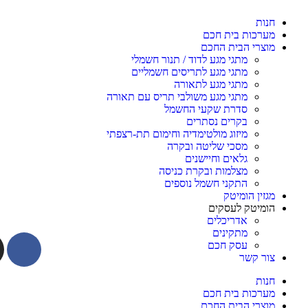
חנות
מערכות בית חכם
מוצרי הבית החכם
מתגי מגע לדוד / תנור חשמלי
מתגי מגע לתריסים חשמליים
מתגי מגע לתאורה
מתגי מגע משולבי תריס עם תאורה
סדרת שקעי החשמל
בקרים נסתרים
מיזוג מולטימדיה וחימום תת-רצפתי
מסכי שליטה ובקרה
גלאים וחיישנים
מצלמות ובקרת כניסה
התקני חשמל נוספים
מגזין הומיטק
הומיטק לעסקים
אדריכלים
מתקינים
עסק חכם
צור קשר
חנות
מערכות בית חכם
מוצרי הבית החכם