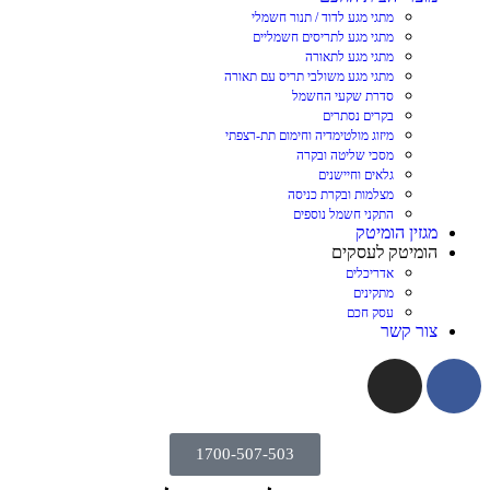
מתגי מגע לדוד / תנור חשמלי
מתגי מגע לתריסים חשמליים
מתגי מגע לתאורה
מתגי מגע משולבי תריס עם תאורה
סדרת שקעי החשמל
בקרים נסתרים
מיזוג מולטימדיה וחימום תת-רצפתי
מסכי שליטה ובקרה
גלאים וחיישנים
מצלמות ובקרת כניסה
התקני חשמל נוספים
מגזין הומיטק
הומיטק לעסקים
אדריכלים
מתקינים
עסק חכם
צור קשר
1700-507-503