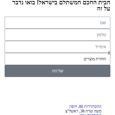
הבית החכם המשתלם בישראל! בואו נדבר
על זה
שליחה
ההסתדרות 80, חיפה
משה שרת 38, ראשל"צ