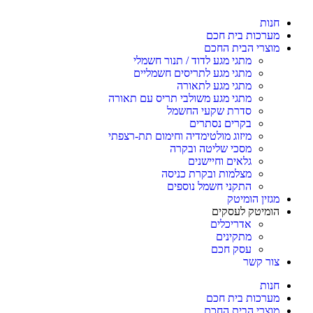
חנות
מערכות בית חכם
מוצרי הבית החכם
מתגי מגע לדוד / תנור חשמלי
מתגי מגע לתריסים חשמליים
מתגי מגע לתאורה
מתגי מגע משולבי תריס עם תאורה
סדרת שקעי החשמל
בקרים נסתרים
מיזוג מולטימדיה וחימום תת-רצפתי
מסכי שליטה ובקרה
גלאים וחיישנים
מצלמות ובקרת כניסה
התקני חשמל נוספים
מגזין הומיטק
הומיטק לעסקים
אדריכלים
מתקינים
עסק חכם
צור קשר
חנות
מערכות בית חכם
מוצרי הבית החכם