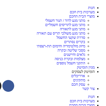
חנות
מערכות בית חכם
מוצרי הבית החכם
מתגי מגע לדוד / תנור חשמלי
מתגי מגע לתריסים חשמליים
מתגי מגע לתאורה
מתגי מגע משולבי תריס עם תאורה
סדרת שקעי החשמל
בקרים נסתרים
מיזוג מולטימדיה וחימום תת-רצפתי
מסכי שליטה ובקרה
גלאים וחיישנים
מצלמות ובקרת כניסה
התקני חשמל נוספים
מגזין הומיטק
הומיטק לעסקים
אדריכלים
מתקינים
עסק חכם
צור קשר
חנות
מערכות בית חכם
מוצרי הבית החכם