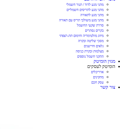
מתגי מגע לדוד / תנור חשמלי
מתגי מגע לתריסים חשמליים
מתגי מגע לתאורה
מתגי מגע משולבי תריס עם תאורה
סדרת שקעי החשמל
בקרים נסתרים
מיזוג מולטימדיה וחימום תת-רצפתי
מסכי שליטה ובקרה
גלאים וחיישנים
מצלמות ובקרת כניסה
התקני חשמל נוספים
מגזין הומיטק
הומיטק לעסקים
אדריכלים
מתקינים
עסק חכם
צור קשר