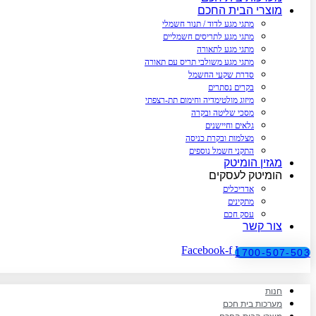
מוצרי הבית החכם
מתגי מגע לדוד / תנור חשמלי
מתגי מגע לתריסים חשמליים
מתגי מגע לתאורה
מתגי מגע משולבי תריס עם תאורה
סדרת שקעי החשמל
בקרים נסתרים
מיזוג מולטימדיה וחימום תת-רצפתי
מסכי שליטה ובקרה
גלאים וחיישנים
מצלמות ובקרת כניסה
התקני חשמל נוספים
מגזין הומיטק
הומיטק לעסקים
אדריכלים
מתקינים
עסק חכם
צור קשר
Facebook-f
Instagram
1700-507-503
חנות
מערכות בית חכם