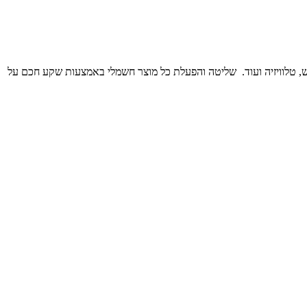
קוח. ​ חיבור התקני בית חכם אלחוטיים מבוססי עיקרון Plug & Play, לרבות מזגנים, דוד שמש, טלוויזיה ועוד. ​ שליטה והפעלת כל מוצר חשמלי באמצעות שקע חכם על