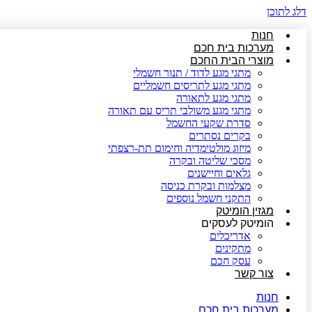
דלג לתוכן
חנות
מערכות בית חכם
מוצרי הבית החכם
מתגי מגע לדוד / תנור חשמלי
מתגי מגע לתריסים חשמליים
מתגי מגע לתאורה
מתגי מגע משולבי תריס עם תאורה
סדרת שקעי החשמל
בקרים נסתרים
מיזוג מולטימדיה וחימום תת-רצפתי
מסכי שליטה ובקרה
גלאים וחיישנים
מצלמות ובקרת כניסה
התקני חשמל נוספים
מגזין הומיטק
הומיטק לעסקים
אדריכלים
מתקינים
עסק חכם
צור קשר
חנות
מערכות בית חכם