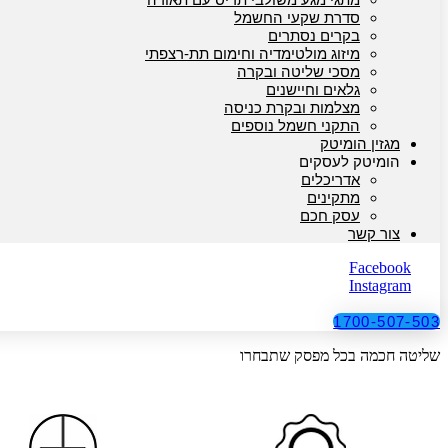
סדרת שקעי החשמל
בקרים נסתרים
מיזוג מולטימדיה וחימום תת-רצפתי
מסכי שליטה ובקרה
גלאים וחיישנים
מצלמות ובקרת כניסה
התקני חשמל נוספים
מגזין הומיטק
הומיטק לעסקים
אדריכלים
מתקינים
עסק חכם
צור קשר
Facebook
Instagram
1700-507-503
שליטה חכמה בכל מפסק שתבחרו