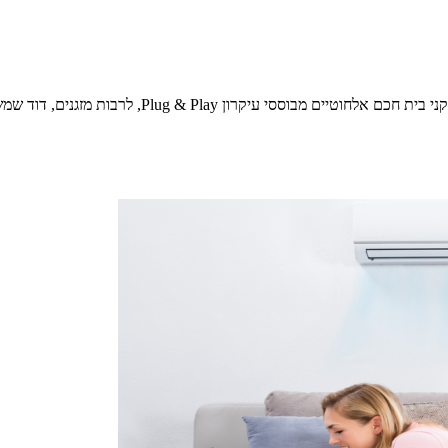
מערכת בית חכם ידיתותית ונגישה להתקנה עצמאית של הל