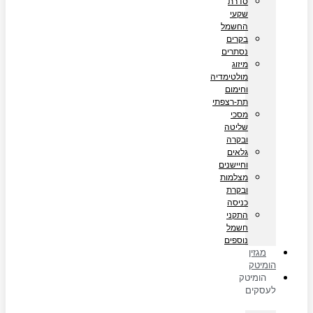
סדרת
שקעי
החשמל
בקרים
נסתרים
מיזוג
מולטימדיה
וחימום
תת-רצפתי
מסכי
שליטה
ובקרה
גלאים
וחיישנים
מצלמות
ובקרת
כניסה
התקני
חשמל
נוספים
מגזין
הומיטק
הומיטק
לעסקים