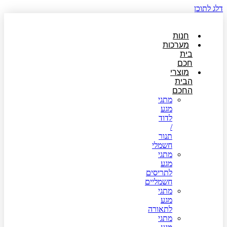
דלג לתוכן
חנות
מערכות
בית
חכם
מוצרי
הבית
החכם
מתגי
מגע
לדוד
/
תנור
חשמלי
מתגי
מגע
לתריסים
חשמליים
מתגי
מגע
לתאורה
מתגי