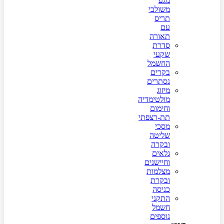
מגע
משולבי
תריס
עם
תאורה
סדרת
שקעי
החשמל
בקרים
נסתרים
מיזוג
מולטימדיה
וחימום
תת-רצפתי
מסכי
שליטה
ובקרה
גלאים
וחיישנים
מצלמות
ובקרת
כניסה
התקני
חשמל
נוספים