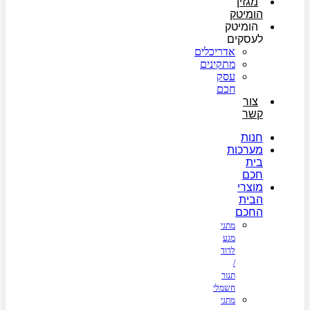
מגזין
הומיטק
הומיטק
לעסקים
אדריכלים
מתקינים
עסק
חכם
צור
קשר
חנות
מערכות
בית
חכם
מוצרי
הבית
החכם
מתגי
מגע
לדוד
/
תנור
חשמלי
מתגי