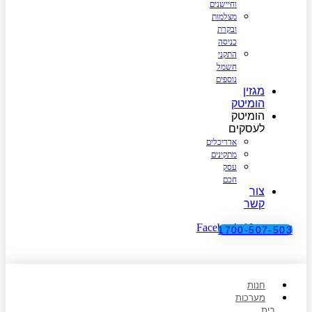
וחיישנים
מצלמות
ובקרת
כניסה
התקני
חשמל
נוספים
מגזין
הומיטק
הומיטק
לעסקים
אדריכלים
מתקינים
עסק
חכם
צור
קשר
Facebook-f
Instagram
1700-507-503
חנות
מערכות
בית