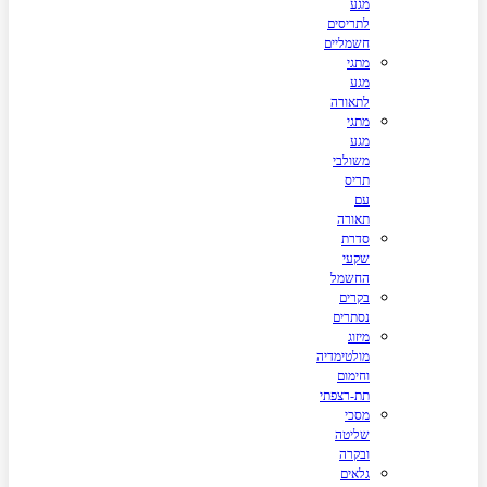
מגע
לתריסים
חשמליים
מתגי
מגע
לתאורה
מתגי
מגע
משולבי
תריס
עם
תאורה
סדרת
שקעי
החשמל
בקרים
נסתרים
מיזוג
מולטימדיה
וחימום
תת-רצפתי
מסכי
שליטה
ובקרה
גלאים