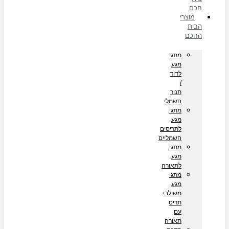
חכם
מוצרי
הבית
החכם
מתגי
מגע
לדוד
/
תנור
חשמלי
מתגי
מגע
לתריסים
חשמליים
מתגי
מגע
לתאורה
מתגי
מגע
משולבי
תריס
עם
תאורה