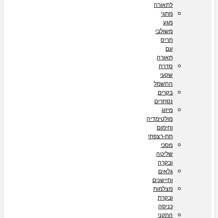
לתאורה
מתגי
מגע
משולבי
תריס
עם
תאורה
סדרת
שקעי
החשמל
בקרים
נסתרים
מיזוג
מולטימדיה
וחימום
תת-רצפתי
מסכי
שליטה
ובקרה
גלאים
וחיישנים
מצלמות
ובקרת
כניסה
התקני