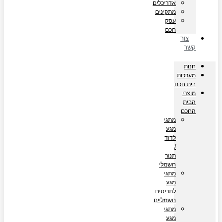
אדריכלים
מתקינים
עסק
חכם
צור
קשר
חנות
מערכות
בית חכם
מוצרי
הבית
החכם
מתגי
מגע
לדוד
/
תנור
חשמלי
מתגי
מגע
לתריסים
חשמליים
מתגי
מגע