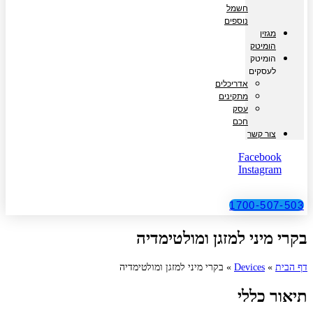
חשמל
נוספים
מגזין
הומיטק
הומיטק
לעסקים
אדריכלים
מתקינים
עסק
חכם
צור קשר
Facebook
Instagram
1700-507-503
בקרי מיני למזגן ומולטימדיה
דף הבית
»
Devices
»
בקרי מיני למזגן ומולטימדיה
תיאור כללי