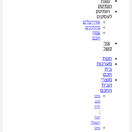
מגזין
הומיטק
הומיטק
לעסקים
אדריכלים
מתקינים
עסק
חכם
צור
קשר
חנות
מערכות
בית
חכם
מוצרי
הבית
החכם
מתגי
מגע
לדוד
/
תנור
חשמלי
מתגי