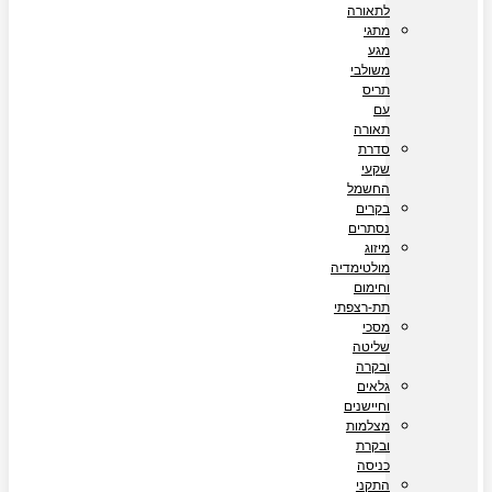
לתאורה
מתגי
מגע
משולבי
תריס
עם
תאורה
סדרת
שקעי
החשמל
בקרים
נסתרים
מיזוג
מולטימדיה
וחימום
תת-רצפתי
מסכי
שליטה
ובקרה
גלאים
וחיישנים
מצלמות
ובקרת
כניסה
התקני