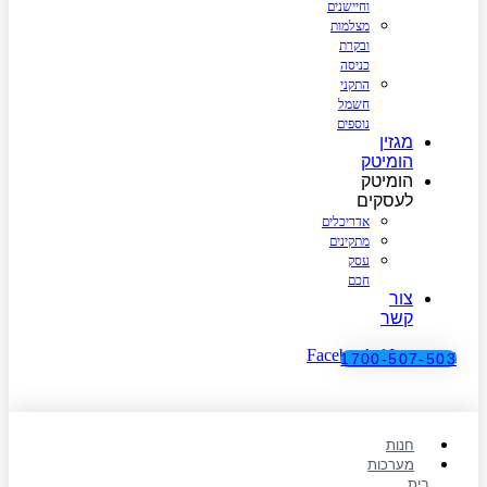
וחיישנים
מצלמות
ובקרת
כניסה
התקני
חשמל
נוספים
מגזין
הומיטק
הומיטק
לעסקים
אדריכלים
מתקינים
עסק
חכם
צור
קשר
Facebook-f
Instagram
1700-507-503
חנות
מערכות
בית