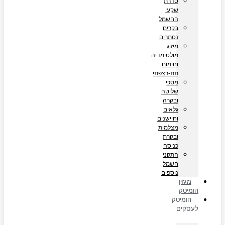
סדרת
שקעי
החשמל
בקרים
נסתרים
מיזוג
מולטימדיה
וחימום
תת-רצפתי
מסכי
שליטה
ובקרה
גלאים
וחיישנים
מצלמות
ובקרת
כניסה
התקני
חשמל
נוספים
מגזין
הומיטק
הומיטק
לעסקים