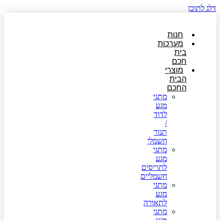
דלג לתוכן
חנות
מערכות
בית
חכם
מוצרי
הבית
החכם
מתגי
מגע
לדוד
/
תנור
חשמלי
מתגי
מגע
לתריסים
חשמליים
מתגי
מגע
לתאורה
מתגי