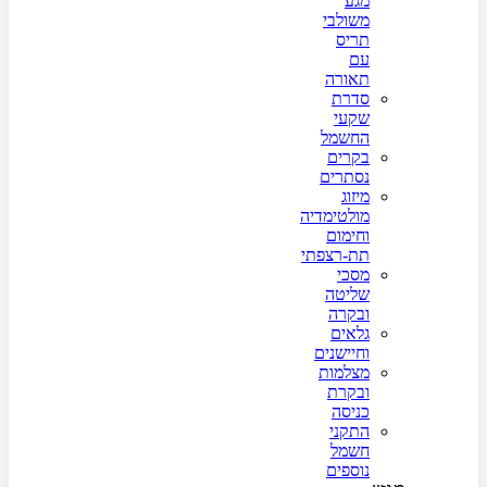
מגע
משולבי
תריס
עם
תאורה
סדרת
שקעי
החשמל
בקרים
נסתרים
מיזוג
מולטימדיה
וחימום
תת-רצפתי
מסכי
שליטה
ובקרה
גלאים
וחיישנים
מצלמות
ובקרת
כניסה
התקני
חשמל
נוספים