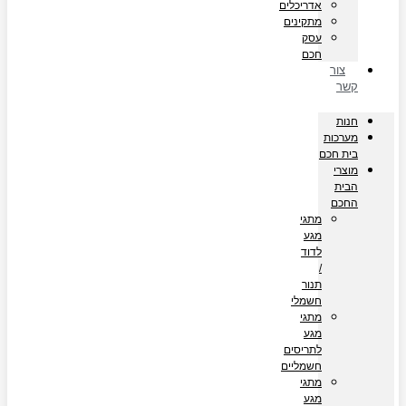
אדריכלים
מתקינים
עסק
חכם
צור
קשר
חנות
מערכות
בית חכם
מוצרי
הבית
החכם
מתגי
מגע
לדוד
/
תנור
חשמלי
מתגי
מגע
לתריסים
חשמליים
מתגי
מגע