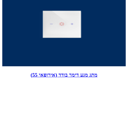
מתג מגע דימר בודד (אירופאי 55)