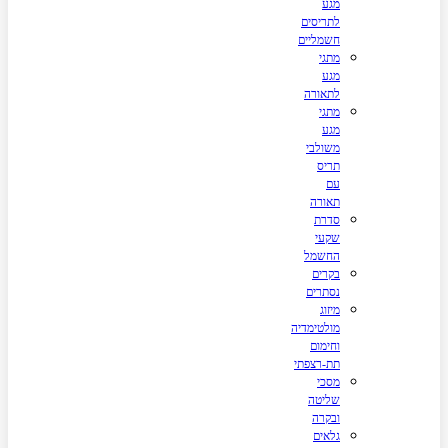
מגע
לתריסים
חשמליים
מתגי
מגע
לתאורה
מתגי
מגע
משולבי
תריס
עם
תאורה
סדרת
שקעי
החשמל
בקרים
נסתרים
מיזוג
מולטימדיה
וחימום
תת-רצפתי
מסכי
שליטה
ובקרה
גלאים