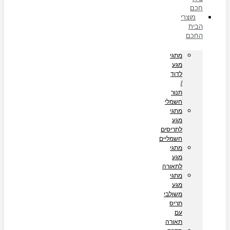
חכם
מוצרי
הבית
החכם
מתגי
מגע
לדוד
/
תנור
חשמלי
מתגי
מגע
לתריסים
חשמליים
מתגי
מגע
לתאורה
מתגי
מגע
משולבי
תריס
עם
תאורה