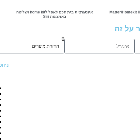
Matter/Homekit li
אינטגרצית בית חכם לאפל לhome kit ושליטה
באמצעות Siri
 על זה
ניוו