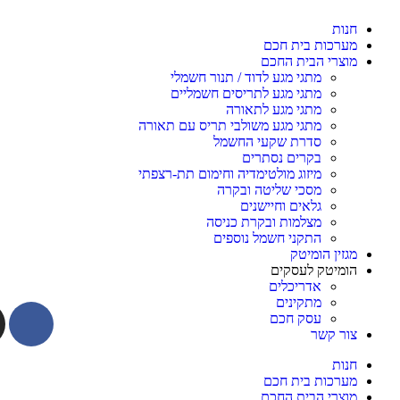
חנות
מערכות בית חכם
מוצרי הבית החכם
מתגי מגע לדוד / תנור חשמלי
מתגי מגע לתריסים חשמליים
מתגי מגע לתאורה
מתגי מגע משולבי תריס עם תאורה
סדרת שקעי החשמל
בקרים נסתרים
מיזוג מולטימדיה וחימום תת-רצפתי
מסכי שליטה ובקרה
גלאים וחיישנים
מצלמות ובקרת כניסה
התקני חשמל נוספים
מגזין הומיטק
הומיטק לעסקים
אדריכלים
מתקינים
עסק חכם
צור קשר
חנות
מערכות בית חכם
מוצרי הבית החכם