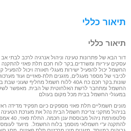
תיאור כללי
תיאור כללי
דור הבא של פתרונות טעינה וניהול אנרגיה לרכב לבתי אב 
עסקים עיריות ומשרדים.בקר לוח חכם תלת פאזי להתקנה 
החשמל יכול להפעיל ישירות מעגלי תאורה ויכול להפעיל ק
לכיבוי של מספר מעגלים, מזגנים תלת-פאזיים ועוד מערכו
שונות.בקר חכם כח 40A ללוח חשמל מחליף שעוני שבת
החשמל ומתחבר לרשת האלחוטית של הבית. מאפשר לשל
במעגלי החשמל בבית מכל מקום בעולם
מונים חשמליים תלת פאזי מספקים כיום תפקיד מדידה ראש
בניהול מתקני צריכת חשמל הבית נהל את מערכת הטעינה 
פלטפורמת ניהול מבוססת ענן חכמה. התל
להתקנה ע"י חשמלאי מוסמך בלוח החשמל. מיועד לעומסי
גבוהים במיוחד, מזגנים מיני מרכזיים תלת פאזיים, מתג סוף