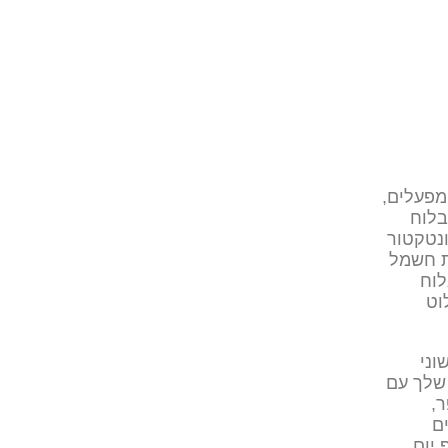
מפעלים,
בלוח
ונטקטור
ת חשמל
 בלוח
וט
וני
שלך עם
ת פאזי, 40 אמפר,
ם
 יום