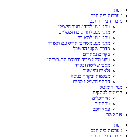
חנות
מערכות בית חכם
מוצרי הבית החכם
מתגי מגע לדוד / תנור חשמלי
מתגי מגע לתריסים חשמליים
מתגי מגע לתאורה
מתגי מגע משולבי תריס עם תאורה
סדרת שקעי החשמל
בקרים נסתרים
מיזוג מולטימדיה וחימום תת-רצפתי
מסכי שליטה ובקרה
גלאים וחיישנים
מצלמות ובקרת כניסה
התקני חשמל נוספים
מגזין הומיטק
הומיטק לעסקים
אדריכלים
מתקינים
עסק חכם
צור קשר
חנות
מערכות בית חכם
מוצרי הבית החכם