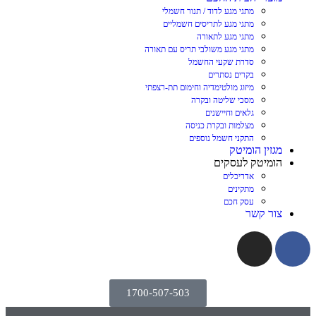
מתגי מגע לדוד / תנור חשמלי
מתגי מגע לתריסים חשמליים
מתגי מגע לתאורה
מתגי מגע משולבי תריס עם תאורה
סדרת שקעי החשמל
בקרים נסתרים
מיזוג מולטימדיה וחימום תת-רצפתי
מסכי שליטה ובקרה
גלאים וחיישנים
מצלמות ובקרת כניסה
התקני חשמל נוספים
מגזין הומיטק
הומיטק לעסקים
אדריכלים
מתקינים
עסק חכם
צור קשר
1700-507-503