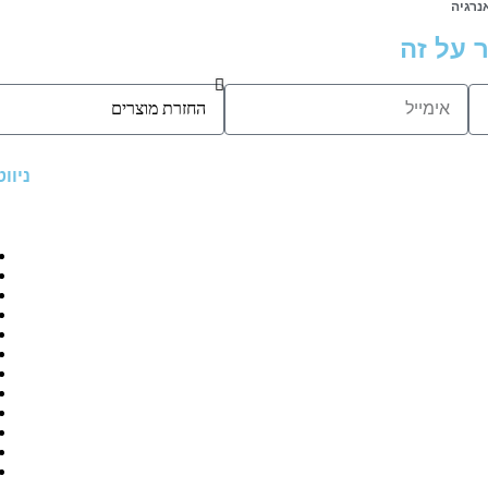
נרגיה
 על זה
ניוו