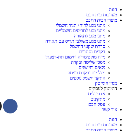
חנות
מערכות בית חכם
מוצרי הבית החכם
מתגי מגע לדוד / תנור חשמלי
מתגי מגע לתריסים חשמליים
מתגי מגע לתאורה
מתגי מגע משולבי תריס עם תאורה
סדרת שקעי החשמל
בקרים נסתרים
מיזוג מולטימדיה וחימום תת-רצפתי
מסכי שליטה ובקרה
גלאים וחיישנים
מצלמות ובקרת כניסה
התקני חשמל נוספים
מגזין הומיטק
הומיטק לעסקים
אדריכלים
מתקינים
עסק חכם
צור קשר
חנות
מערכות בית חכם
מוצרי הבית החכם