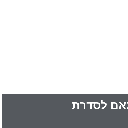
 מודול חכם ZIGBEE/WIFI מותאם לסדרת