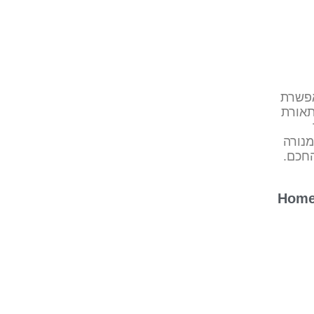
יתנת להברגה סטנדרטית E27 ומאפשרת
תאורת
מנורה
החכם.