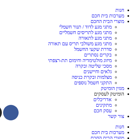
חנות
מערכות בית חכם
מוצרי הבית החכם
מתגי מגע לדוד / תנור חשמלי
מתגי מגע לתריסים חשמליים
מתגי מגע לתאורה
מתגי מגע משולבי תריס עם תאורה
סדרת שקעי החשמל
בקרים נסתרים
מיזוג מולטימדיה וחימום תת-רצפתי
מסכי שליטה ובקרה
גלאים וחיישנים
מצלמות ובקרת כניסה
התקני חשמל נוספים
מגזין הומיטק
הומיטק לעסקים
אדריכלים
מתקינים
עסק חכם
צור קשר
חנות
מערכות בית חכם
מוצרי הבית החכם