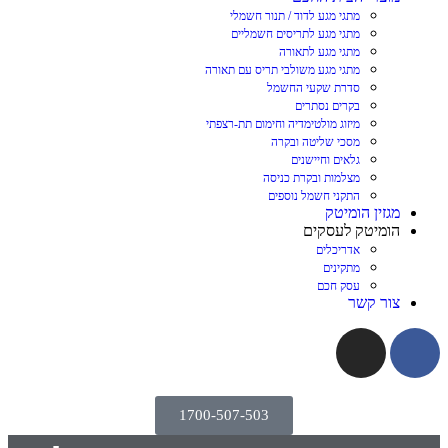
מתגי מגע לדוד / תנור חשמלי
מתגי מגע לתריסים חשמליים
מתגי מגע לתאורה
מתגי מגע משולבי תריס עם תאורה
סדרת שקעי החשמל
בקרים נסתרים
מיזוג מולטימדיה וחימום תת-רצפתי
מסכי שליטה ובקרה
גלאים וחיישנים
מצלמות ובקרת כניסה
התקני חשמל נוספים
מגזין הומיטק
הומיטק לעסקים
אדריכלים
מתקינים
עסק חכם
צור קשר
1700-507-503