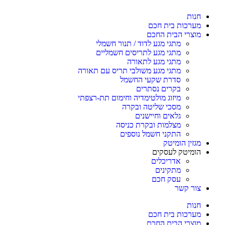
חנות
מערכות בית חכם
מוצרי הבית החכם
מתגי מגע לדוד / תנור חשמלי
מתגי מגע לתריסים חשמליים
מתגי מגע לתאורה
מתגי מגע משולבי תריס עם תאורה
סדרת שקעי החשמל
בקרים נסתרים
מיזוג מולטימדיה וחימום תת-רצפתי
מסכי שליטה ובקרה
גלאים וחיישנים
מצלמות ובקרת כניסה
התקני חשמל נוספים
מגזין הומיטק
הומיטק לעסקים
אדריכלים
מתקינים
עסק חכם
צור קשר
חנות
מערכות בית חכם
מוצרי הבית החכם