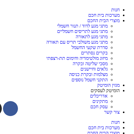
חנות
מערכות בית חכם
מוצרי הבית החכם
מתגי מגע לדוד / תנור חשמלי
מתגי מגע לתריסים חשמליים
מתגי מגע לתאורה
מתגי מגע משולבי תריס עם תאורה
סדרת שקעי החשמל
בקרים נסתרים
מיזוג מולטימדיה וחימום תת-רצפתי
מסכי שליטה ובקרה
גלאים וחיישנים
מצלמות ובקרת כניסה
התקני חשמל נוספים
מגזין הומיטק
הומיטק לעסקים
אדריכלים
מתקינים
עסק חכם
צור קשר
חנות
מערכות בית חכם
מוצרי הבית החכם