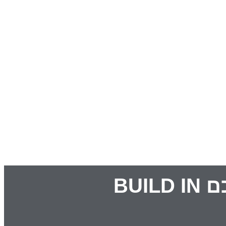
מערכת ניהול מרכזיית ZIGBEE + פאנל שליטה חכם BUILD IN