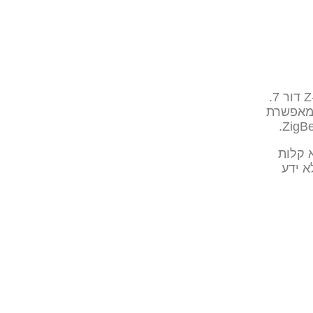
מערכת ניהול מרכזית HC בפרוטוקול תקשורת Z-Wave Plus דור 7.
ומאפשרת
ו לעומת שאר המרכזיות ב-Z-Wave היא קלות
 ידע