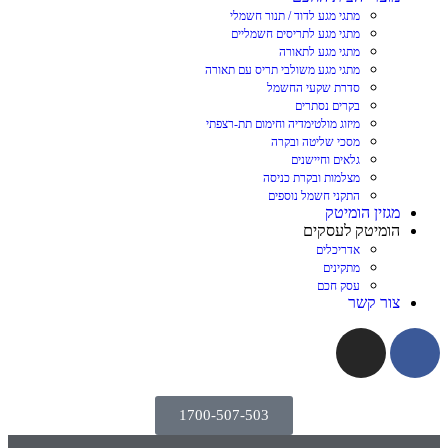
מתגי מגע לדוד / תנור חשמלי
מתגי מגע לתריסים חשמליים
מתגי מגע לתאורה
מתגי מגע משולבי תריס עם תאורה
סדרת שקעי החשמל
בקרים נסתרים
מיזוג מולטימדיה וחימום תת-רצפתי
מסכי שליטה ובקרה
גלאים וחיישנים
מצלמות ובקרת כניסה
התקני חשמל נוספים
מגזין הומיטק
הומיטק לעסקים
אדריכלים
מתקינים
עסק חכם
צור קשר
1700-507-503