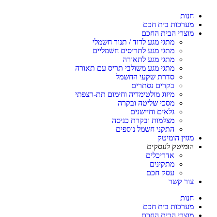
חנות
מערכות בית חכם
מוצרי הבית החכם
מתגי מגע לדוד / תנור חשמלי
מתגי מגע לתריסים חשמליים
מתגי מגע לתאורה
מתגי מגע משולבי תריס עם תאורה
סדרת שקעי החשמל
בקרים נסתרים
מיזוג מולטימדיה וחימום תת-רצפתי
מסכי שליטה ובקרה
גלאים וחיישנים
מצלמות ובקרת כניסה
התקני חשמל נוספים
מגזין הומיטק
הומיטק לעסקים
אדריכלים
מתקינים
עסק חכם
צור קשר
חנות
מערכות בית חכם
מוצרי הבית החכם