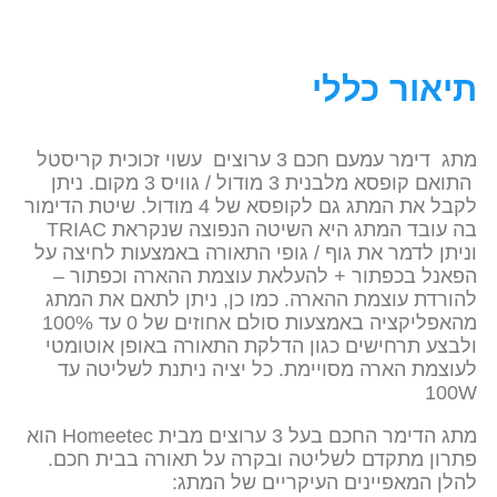
תיאור כללי
מתג דימר עמעם חכם 3 ערוצים עשוי זכוכית קריסטל
התואם קופסא מלבנית 3 מודול / גוויס 3 מקום. ניתן
לקבל את המתג גם לקופסא של 4 מודול. שיטת הדימור
בה עובד המתג היא השיטה הנפוצה שנקראת TRIAC
וניתן לדמר את גוף / גופי התאורה באמצעות לחיצה על
הפאנל בכפתור + להעלאת עוצמת ההארה וכפתור –
להורדת עוצמת ההארה. כמו כן, ניתן לתאם את המתג
מהאפליקציה באמצעות סולם אחוזים של 0 עד 100%
ולבצע תרחישים כגון הדלקת התאורה באופן אוטומטי
לעוצמת הארה מסויימת. כל יציה ניתנת לשליטה עד
100W
מתג הדימר החכם בעל 3 ערוצים מבית Homeetec הוא
פתרון מתקדם לשליטה ובקרה על תאורה בבית חכם.
להלן המאפיינים העיקריים של המתג: