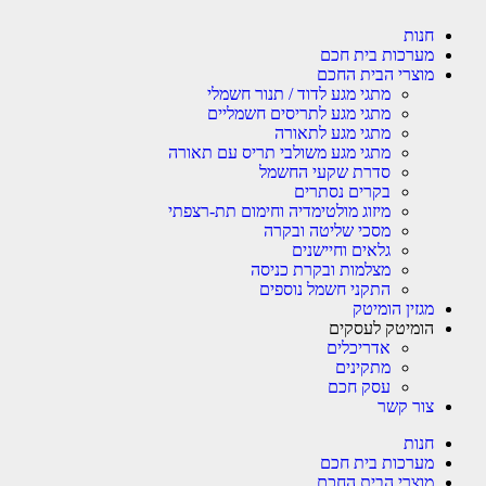
חנות
מערכות בית חכם
מוצרי הבית החכם
מתגי מגע לדוד / תנור חשמלי
מתגי מגע לתריסים חשמליים
מתגי מגע לתאורה
מתגי מגע משולבי תריס עם תאורה
סדרת שקעי החשמל
בקרים נסתרים
מיזוג מולטימדיה וחימום תת-רצפתי
מסכי שליטה ובקרה
גלאים וחיישנים
מצלמות ובקרת כניסה
התקני חשמל נוספים
מגזין הומיטק
הומיטק לעסקים
אדריכלים
מתקינים
עסק חכם
צור קשר
חנות
מערכות בית חכם
מוצרי הבית החכם