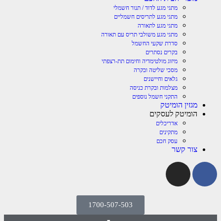
מתגי מגע לדוד / תנור חשמלי
מתגי מגע לתריסים חשמליים
מתגי מגע לתאורה
מתגי מגע משולבי תריס עם תאורה
סדרת שקעי החשמל
בקרים נסתרים
מיזוג מולטימדיה וחימום תת-רצפתי
מסכי שליטה ובקרה
גלאים וחיישנים
מצלמות ובקרת כניסה
התקני חשמל נוספים
מגזין הומיטק
הומיטק לעסקים
אדריכלים
מתקינים
עסק חכם
צור קשר
1700-507-503