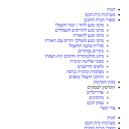
חנות
מערכות בית חכם
מוצרי הבית החכם
מתגי מגע לדוד / תנור חשמלי
מתגי מגע לתריסים חשמליים
מתגי מגע לתאורה
מתגי מגע משולבי תריס עם תאורה
סדרת שקעי החשמל
בקרים נסתרים
מיזוג מולטימדיה וחימום תת-רצפתי
מסכי שליטה ובקרה
גלאים וחיישנים
מצלמות ובקרת כניסה
התקני חשמל נוספים
מגזין הומיטק
הומיטק לעסקים
אדריכלים
מתקינים
עסק חכם
צור קשר
חנות
מערכות בית חכם
מוצרי הבית החכם