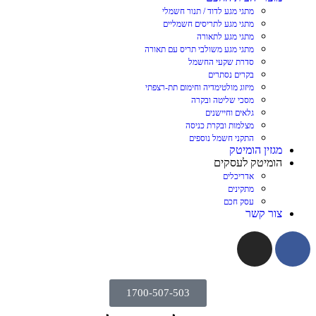
מתגי מגע לדוד / תנור חשמלי
מתגי מגע לתריסים חשמליים
מתגי מגע לתאורה
מתגי מגע משולבי תריס עם תאורה
סדרת שקעי החשמל
בקרים נסתרים
מיזוג מולטימדיה וחימום תת-רצפתי
מסכי שליטה ובקרה
גלאים וחיישנים
מצלמות ובקרת כניסה
התקני חשמל נוספים
מגזין הומיטק
הומיטק לעסקים
אדריכלים
מתקינים
עסק חכם
צור קשר
1700-507-503