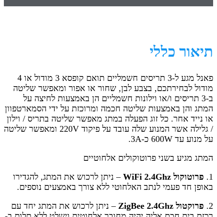
תיאור כללי
פאנל מגע ל-3 תריסים חשמליים תואם קופסא 3 מודול או 4
מודול לבחירתכם, בצבע לבן, שחור או אפור ומאפשר שליטה
ב-3 תריסים ו/או וילונות חשמליים הן באמצעות לחיצה על
המתג והן באמצעות שליטה חכמה ומרוכזת על ידי הסמארטפוון
או נייד אחר.
כל זוג הפעלה במתג מאפשר שליטה בתריס / וילון
/ גלילה אשר המנוע שלה עובד על פיקוד 220V ומאפשר שליטה
על מנוע עד 600W כ-3A.
המתג מגיע בשני פרוטוקולים אלחוטיים
1.
פרוטוקול WiFi 2.4Ghz
– ניתן לרכוש את המתג, להגדירו
באופן חד פעמי לנתב האלחוטי ללא צורך באמצעים נוספים.
2.
פרוקטול ZigBee 2.4Ghz
– ניתן לרכוש את המתג יחד עם
רכזת בית חכם אליה יהיה מחובר אלחוטית וישלט ללא תלות ב-