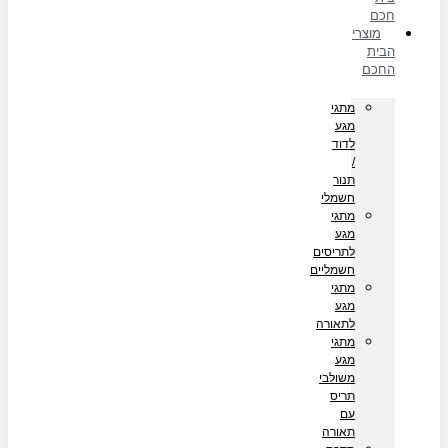
חכם
מוצרי
הבית
החכם
מתגי
מגע
לדוד
/
תנור
חשמלי
מתגי
מגע
לתריסים
חשמליים
מתגי
מגע
לתאורה
מתגי
מגע
משולבי
תריס
עם
תאורה