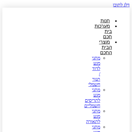
דלג לתוכן
חנות
מערכות
בית
חכם
מוצרי
הבית
החכם
מתגי
מגע
לדוד
/
תנור
חשמלי
מתגי
מגע
לתריסים
חשמליים
מתגי
מגע
לתאורה
מתגי