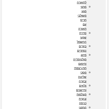
לתאורה
מתגי
מגע
משולבי
תריס
עם
תאורה
סדרת
שקעי
החשמל
בקרים
נסתרים
מיזוג
מולטימדיה
וחימום
תת-רצפתי
מסכי
שליטה
ובקרה
גלאים
וחיישנים
מצלמות
ובקרת
כניסה
התקני