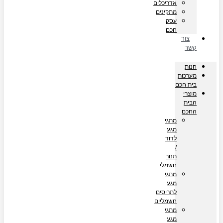
אדריכלים
מתקינים
עסק
חכם
צור
קשר
חנות
מערכות
בית חכם
מוצרי
הבית
החכם
מתגי
מגע
לדוד
/
תנור
חשמלי
מתגי
מגע
לתריסים
חשמליים
מתגי
מגע