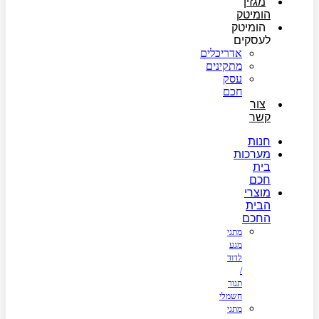
מגזין
הומיטק
הומיטק
לעסקים
אדריכלים
מתקינים
עסק
חכם
צור
קשר
חנות
מערכות
בית
חכם
מוצרי
הבית
החכם
מתגי
מגע
לדוד
/
תנור
חשמלי
מתגי