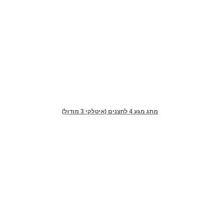
מתג מגע 4 לחצנים (איטלקי 3 מודול)