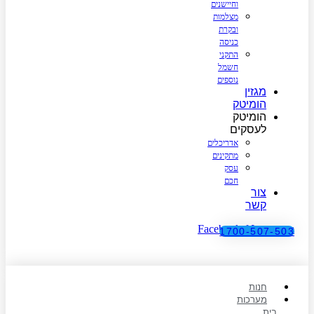
וחיישנים
מצלמות
ובקרת
כניסה
התקני
חשמל
נוספים
מגזין
הומיטק
הומיטק
לעסקים
אדריכלים
מתקינים
עסק
חכם
צור
קשר
Facebook-f
Instagram
1700-507-503
חנות
מערכות
בית