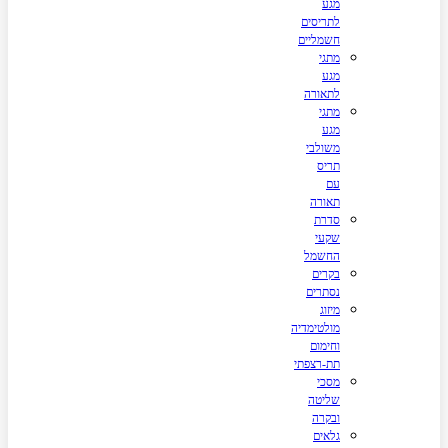
מגע
לתריסים
חשמליים
מתגי
מגע
לתאורה
מתגי
מגע
משולבי
תריס
עם
תאורה
סדרת
שקעי
החשמל
בקרים
נסתרים
מיזוג
מולטימדיה
וחימום
תת-רצפתי
מסכי
שליטה
ובקרה
גלאים