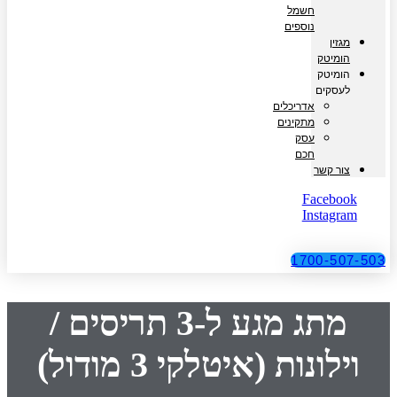
חשמל
נוספים
מגזין
הומיטק
הומיטק
לעסקים
אדריכלים
מתקינים
עסק
חכם
צור קשר
Facebook
Instagram
1700-507-503
מתג מגע ל-3 תריסים /
וילונות (איטלקי 3 מודול)