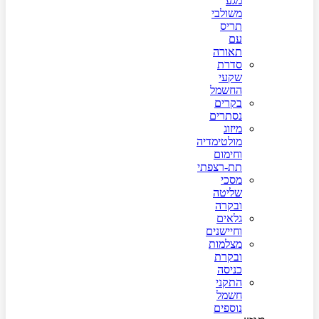
מגע
משולבי
תריס
עם
תאורה
סדרת
שקעי
החשמל
בקרים
נסתרים
מיזוג
מולטימדיה
וחימום
תת-רצפתי
מסכי
שליטה
ובקרה
גלאים
וחיישנים
מצלמות
ובקרת
כניסה
התקני
חשמל
נוספים