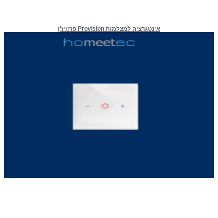
אינטגרציה למצלמות Provision פרוויז'ן