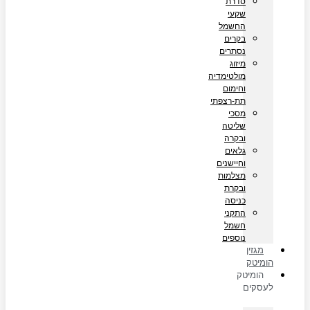
סדרת
שקעי
החשמל
בקרים
נסתרים
מיזוג
מולטימדיה
וחימום
תת-רצפתי
מסכי
שליטה
ובקרה
גלאים
וחיישנים
מצלמות
ובקרת
כניסה
התקני
חשמל
נוספים
מגזין
הומיטק
הומיטק
לעסקים