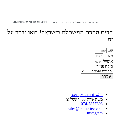
מסגרת שקע חשמל כפול ניסקו מסדרת 4M NISKO SLIM GLASS
הבית החכם המשתלם בישראל! בואו נדבר על
זה
שם
טלפון
אימייל
סיבת פנייה
שליחה
ההסתדרות 80, חיפה
משה שרת 38, ראשל"צ
074-7877303
sales@homeetec.co.il
Instagram