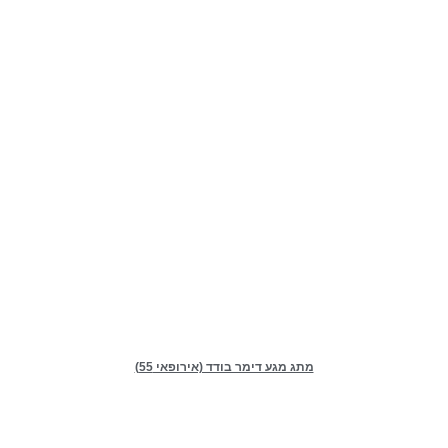
מתג מגע דימר בודד (אירופאי 55)