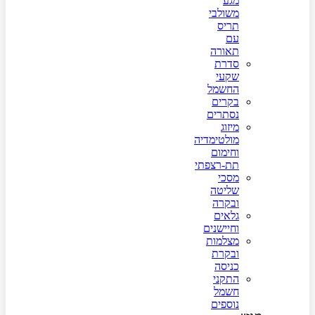
מגע
משולבי
תריס
עם
תאורה
סדרת
שקעי
החשמל
בקרים
נסתרים
מיזוג
מולטימדיה
וחימום
תת-רצפתי
מסכי
שליטה
ובקרה
גלאים
וחיישנים
מצלמות
ובקרת
כניסה
התקני
חשמל
נוספים