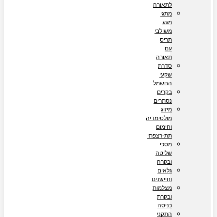
לתאורה
מתגי
מגע
משולבי
תריס
עם
תאורה
סדרת
שקעי
החשמל
בקרים
נסתרים
מיזוג
מולטימדיה
וחימום
תת-רצפתי
מסכי
שליטה
ובקרה
גלאים
וחיישנים
מצלמות
ובקרת
כניסה
התקני