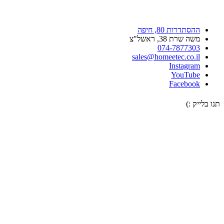
ההסתדרות 80, חיפה
משה שרת 38, ראשל"צ
074-7877303
sales@homeetec.co.il
Instagram
YouTube
Facebook
תנו בלייק :)