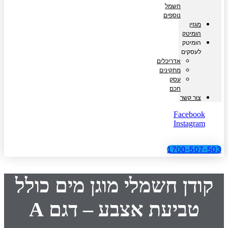
חשמל
נוספים
מגזין
הומיטק
הומיטק
לעסקים
אדריכלים
מתקינים
עסק
חכם
צור קשר
Facebook
Instagram
1700-507-503
קודן חשמלי מוגן מים כולל
טביעת אצבע – דגם A