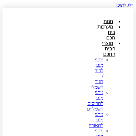
דלג לתוכן
חנות
מערכות
בית
חכם
מוצרי
הבית
החכם
מתגי
מגע
לדוד
/
תנור
חשמלי
מתגי
מגע
לתריסים
חשמליים
מתגי
מגע
לתאורה
מתגי