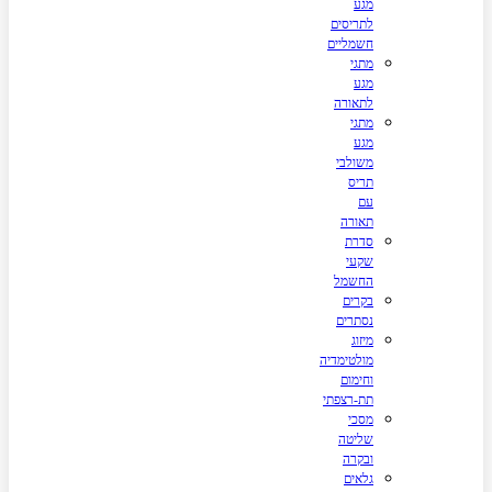
מגע
לתריסים
חשמליים
מתגי
מגע
לתאורה
מתגי
מגע
משולבי
תריס
עם
תאורה
סדרת
שקעי
החשמל
בקרים
נסתרים
מיזוג
מולטימדיה
וחימום
תת-רצפתי
מסכי
שליטה
ובקרה
גלאים