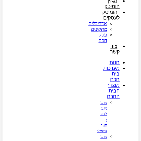
מגזין
הומיטק
הומיטק
לעסקים
אדריכלים
מתקינים
עסק
חכם
צור
קשר
חנות
מערכות
בית
חכם
מוצרי
הבית
החכם
מתגי
מגע
לדוד
/
תנור
חשמלי
מתגי