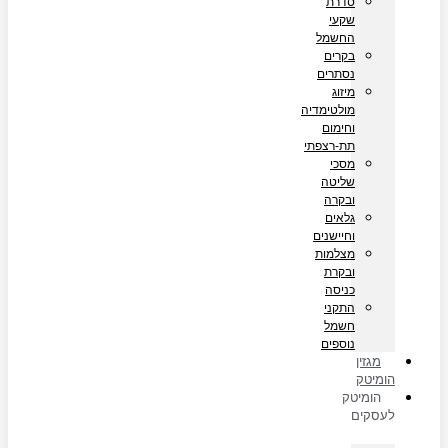
סדרת
שקעי
החשמל
בקרים
נסתרים
מיזוג
מולטימדיה
וחימום
תת-רצפתי
מסכי
שליטה
ובקרה
גלאים
וחיישנים
מצלמות
ובקרת
כניסה
התקני
חשמל
נוספים
מגזין
הומיטק
הומיטק
לעסקים