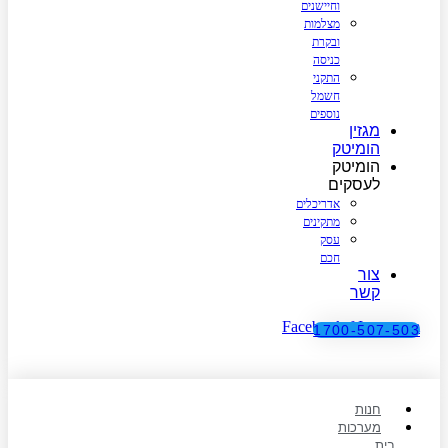
וחיישנים
מצלמות
ובקרת
כניסה
התקני
חשמל
נוספים
מגזין
הומיטק
הומיטק
לעסקים
אדריכלים
מתקינים
עסק
חכם
צור
קשר
Facebook-f
Instagram
1700-507-503
חנות
מערכות
בית