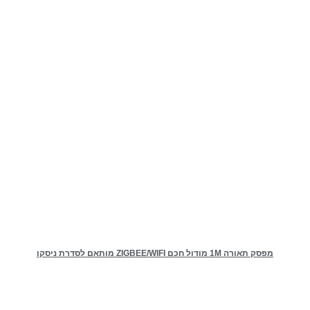
מפסק תאורה 1M מודול חכם ZIGBEE/WIFI מותאם לסדרת ניסקו