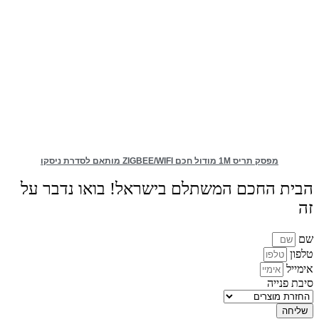
מפסק תריס 1M מודול חכם ZIGBEE/WIFI מותאם לסדרת ניסקו
הבית החכם המשתלם בישראל! בואו נדבר על
זה
שם
טלפון
אימייל
סיבת פנייה
שליחה