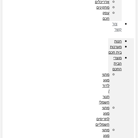
אדריכלים
מתקינים
עסק
חכם
צור
קשר
חנות
מערכות
בית חכם
מוצרי
הבית
החכם
מתגי
מגע
לדוד
/
תנור
חשמלי
מתגי
מגע
לתריסים
חשמליים
מתגי
מגע