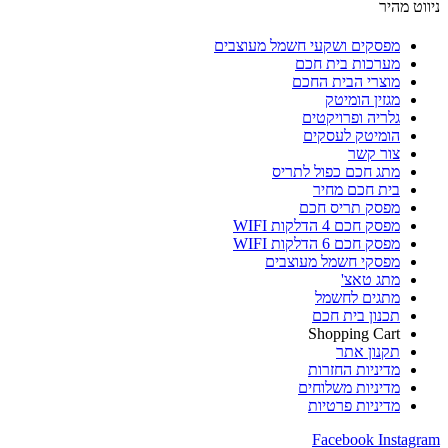
ניווט מהיר
מפסקים ושקעי חשמל מעוצבים
מערכות בית חכם
מוצרי הבית החכם
מגזין הומיטק
גלריה ופרויקטים
הומיטק לעסקים
צור קשר
מתג חכם כפול לתריס
בית חכם מחיר
מפסק תריס חכם
מפסק חכם 4 הדלקות WIFI
מפסק חכם 6 הדלקות WIFI
מפסקי חשמל מעוצבים
מתג טאצ'
מתגים לחשמל
תכנון בית חכם
Shopping Cart
תקנון אתר
מדיניות החזרות
מדיניות משלוחים
מדיניות פרטיות
Facebook
Instagram