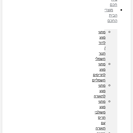
חכם
מוצרי
הבית
החכם
מתגי
מגע
לדוד
/
תנור
חשמלי
מתגי
מגע
לתריסים
חשמליים
מתגי
מגע
לתאורה
מתגי
מגע
משולבי
תריס
עם
תאורה