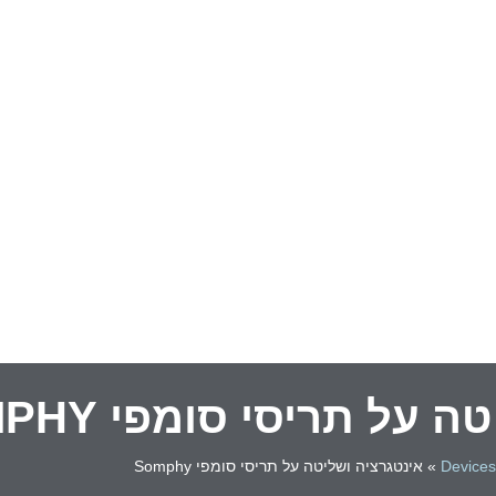
על תריסי סומפי SOMPHY
Devices
»
אינטגרציה ושליטה על תריסי סומפי Somphy