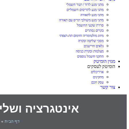
מתגי מגע לדוד / תנור חשמלי
מתגי מגע לתריסים חשמליים
מתגי מגע לתאורה
מתגי מגע משולבי תריס עם תאורה
סדרת שקעי החשמל
בקרים נסתרים
מיזוג מולטימדיה וחימום תת-רצפתי
מסכי שליטה ובקרה
גלאים וחיישנים
מצלמות ובקרת כניסה
התקני חשמל נוספים
מגזין הומיטק
הומיטק לעסקים
אדריכלים
מתקינים
עסק חכם
צור קשר
אינטגרציה ושליטה 
דף הבית
»