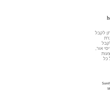
 הומיטק ניתן לקבל
רת
לקבל
י אור,
צעות
 של כל
Somf
b