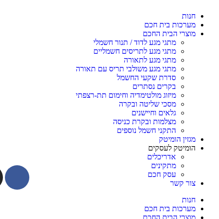
חנות
מערכות בית חכם
מוצרי הבית החכם
מתגי מגע לדוד / תנור חשמלי
מתגי מגע לתריסים חשמליים
מתגי מגע לתאורה
מתגי מגע משולבי תריס עם תאורה
סדרת שקעי החשמל
בקרים נסתרים
מיזוג מולטימדיה וחימום תת-רצפתי
מסכי שליטה ובקרה
גלאים וחיישנים
מצלמות ובקרת כניסה
התקני חשמל נוספים
מגזין הומיטק
הומיטק לעסקים
אדריכלים
מתקינים
עסק חכם
צור קשר
חנות
מערכות בית חכם
מוצרי הבית החכם