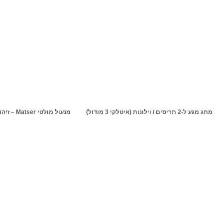
מתג מגע ל-2 תריסים / וילונות (איטלקי 3 מודול)
מנעול מולטי Matser – זיהוי באמצעות זיהוי פנים