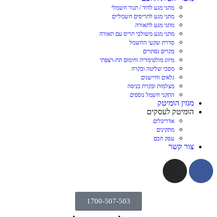
מתגי מגע לדוד / תנור חשמלי
מתגי מגע לתריסים חשמליים
מתגי מגע לתאורה
מתגי מגע משולבי תריס עם תאורה
סדרת שקעי החשמל
בקרים נסתרים
מיזוג מולטימדיה וחימום תת-רצפתי
מסכי שליטה ובקרה
גלאים וחיישנים
מצלמות ובקרת כניסה
התקני חשמל נוספים
מגזין הומיטק
הומיטק לעסקים
אדריכלים
מתקינים
עסק חכם
צור קשר
1700-507-503