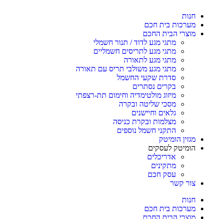
חנות
מערכות בית חכם
מוצרי הבית החכם
מתגי מגע לדוד / תנור חשמלי
מתגי מגע לתריסים חשמליים
מתגי מגע לתאורה
מתגי מגע משולבי תריס עם תאורה
סדרת שקעי החשמל
בקרים נסתרים
מיזוג מולטימדיה וחימום תת-רצפתי
מסכי שליטה ובקרה
גלאים וחיישנים
מצלמות ובקרת כניסה
התקני חשמל נוספים
מגזין הומיטק
הומיטק לעסקים
אדריכלים
מתקינים
עסק חכם
צור קשר
חנות
מערכות בית חכם
מוצרי הבית החכם