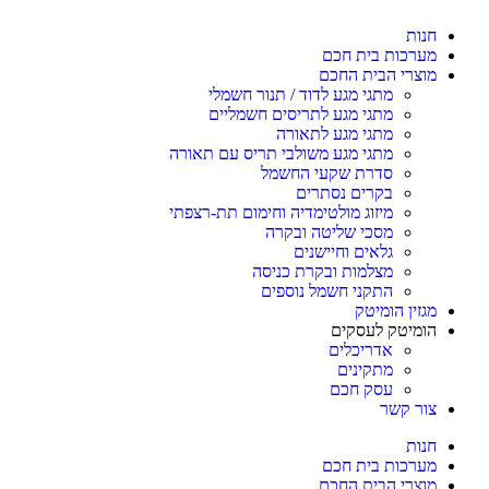
חנות
מערכות בית חכם
מוצרי הבית החכם
מתגי מגע לדוד / תנור חשמלי
מתגי מגע לתריסים חשמליים
מתגי מגע לתאורה
מתגי מגע משולבי תריס עם תאורה
סדרת שקעי החשמל
בקרים נסתרים
מיזוג מולטימדיה וחימום תת-רצפתי
מסכי שליטה ובקרה
גלאים וחיישנים
מצלמות ובקרת כניסה
התקני חשמל נוספים
מגזין הומיטק
הומיטק לעסקים
אדריכלים
מתקינים
עסק חכם
צור קשר
חנות
מערכות בית חכם
מוצרי הבית החכם