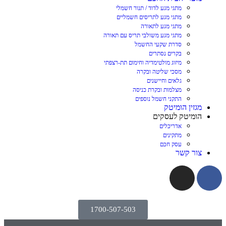
מתגי מגע לדוד / תנור חשמלי
מתגי מגע לתריסים חשמליים
מתגי מגע לתאורה
מתגי מגע משולבי תריס עם תאורה
סדרת שקעי החשמל
בקרים נסתרים
מיזוג מולטימדיה וחימום תת-רצפתי
מסכי שליטה ובקרה
גלאים וחיישנים
מצלמות ובקרת כניסה
התקני חשמל נוספים
מגזין הומיטק
הומיטק לעסקים
אדריכלים
מתקינים
עסק חכם
צור קשר
1700-507-503