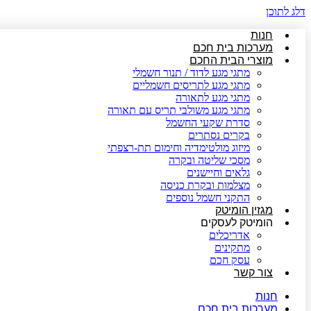
דלג לתוכן
חנות
מערכות בית חכם
מוצרי הבית החכם
מתגי מגע לדוד / תנור חשמלי
מתגי מגע לתריסים חשמליים
מתגי מגע לתאורה
מתגי מגע משולבי תריס עם תאורה
סדרת שקעי החשמל
בקרים נסתרים
מיזוג מולטימדיה וחימום תת-רצפתי
מסכי שליטה ובקרה
גלאים וחיישנים
מצלמות ובקרת כניסה
התקני חשמל נוספים
מגזין הומיטק
הומיטק לעסקים
אדריכלים
מתקינים
עסק חכם
צור קשר
חנות
מערכות בית חכם