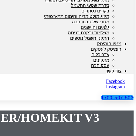
סדרת שקעי החשמל
בקרים נסתרים
מיזוג מולטימדיה וחימום תת-רצפתי
מסכי שליטה ובקרה
גלאים וחיישנים
מצלמות ובקרת כניסה
התקני חשמל נוספים
מגזין הומיטק
הומיטק לעסקים
אדריכלים
מתקינים
עסק חכם
צור קשר
Facebook
Instagram
1700-507-503
ER/HOMEKIT V3