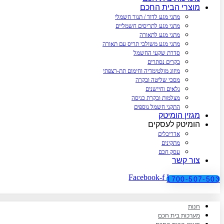
מוצרי הבית החכם
מתגי מגע לדוד / תנור חשמלי
מתגי מגע לתריסים חשמליים
מתגי מגע לתאורה
מתגי מגע משולבי תריס עם תאורה
סדרת שקעי החשמל
בקרים נסתרים
מיזוג מולטימדיה וחימום תת-רצפתי
מסכי שליטה ובקרה
גלאים וחיישנים
מצלמות ובקרת כניסה
התקני חשמל נוספים
מגזין הומיטק
הומיטק לעסקים
אדריכלים
מתקינים
עסק חכם
צור קשר
Facebook-f
Instagram
1700-507-503
חנות
מערכות בית חכם