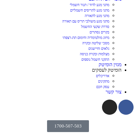
מתגי מגע לדוד / תנור חשמלי
מתגי מגע לתריסים חשמליים
מתגי מגע לתאורה
מתגי מגע משולבי תריס עם תאורה
סדרת שקעי החשמל
בקרים נסתרים
מיזוג מולטימדיה וחימום תת-רצפתי
מסכי שליטה ובקרה
גלאים וחיישנים
מצלמות ובקרת כניסה
התקני חשמל נוספים
מגזין הומיטק
הומיטק לעסקים
אדריכלים
מתקינים
עסק חכם
צור קשר
1700-507-503