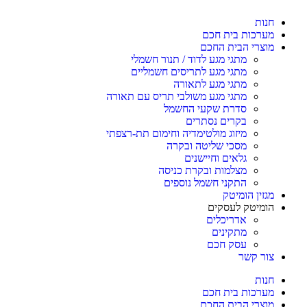
חנות
מערכות בית חכם
מוצרי הבית החכם
מתגי מגע לדוד / תנור חשמלי
מתגי מגע לתריסים חשמליים
מתגי מגע לתאורה
מתגי מגע משולבי תריס עם תאורה
סדרת שקעי החשמל
בקרים נסתרים
מיזוג מולטימדיה וחימום תת-רצפתי
מסכי שליטה ובקרה
גלאים וחיישנים
מצלמות ובקרת כניסה
התקני חשמל נוספים
מגזין הומיטק
הומיטק לעסקים
אדריכלים
מתקינים
עסק חכם
צור קשר
חנות
מערכות בית חכם
מוצרי הבית החכם