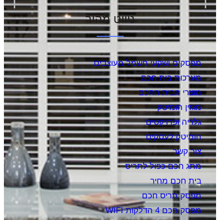
ניווט מהיר
מפסקים ושקעי חשמל מעוצבים
מערכות בית חכם
מוצרי הבית החכם
מגזין הומיטק
גלריה ופרויקטים
הומיטק לעסקים
צור קשר
מתג חכם כפול לתריס
בית חכם מחיר
מפסק תריס חכם
מפסק חכם 4 הדלקות WIFI