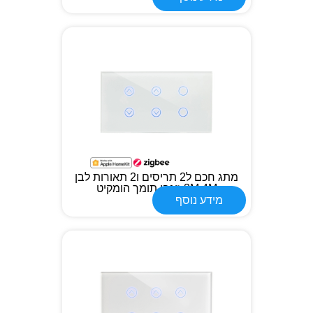
מתג חכם ל2 תריסים ו2 תאורות לבן
3M 4M זיגבי תומך הומקיט
מידע נוסף