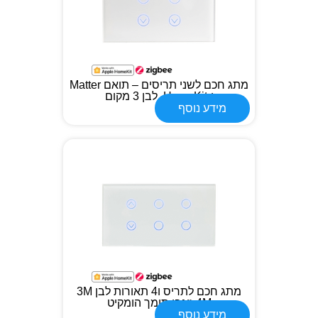
מתג חכם לשני תריסים – תואם Matter
ו-HomeKit, לבן 3 מקום
מידע נוסף
מתג חכם לתריס ו4 תאורות לבן 3M
4M זיגבי תומך הומקיט
מידע נוסף