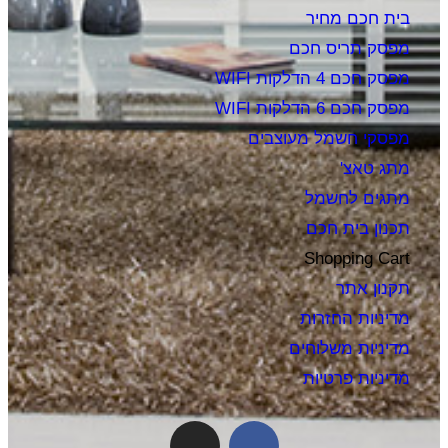
בית חכם מחיר
מפסק תריס חכם
מפסק חכם 4 הדלקות WIFI
מפסק חכם 6 הדלקות WIFI
מפסקי חשמל מעוצבים
מתג טאצ'
מתגים לחשמל
תכנון בית חכם
Shopping Cart
תקנון אתר
מדיניות החזרות
מדיניות משלוחים
מדיניות פרטיות