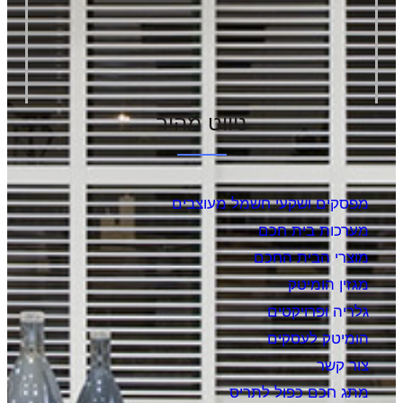
ניווט מהיר
מפסקים ושקעי חשמל מעוצבים
מערכות בית חכם
מוצרי הבית החכם
מגזין הומיטק
גלריה ופרויקטים
הומיטק לעסקים
צור קשר
מתג חכם כפול לתריס