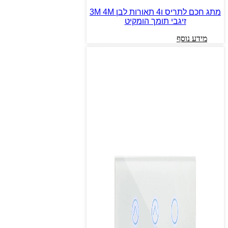
מתג חכם לתריס ו4 תאורות לבן 3M 4M
זיגבי תומך הומקיט
מידע נוסף