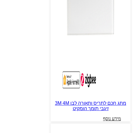
מתג חכם לתריס ותאורה לבן 3M 4M
זיגבי תומך הומקיט
מידע נוסף