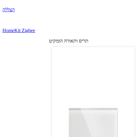
הצללה
HomeKit Zigbee
תריס ותאורה הומקיט